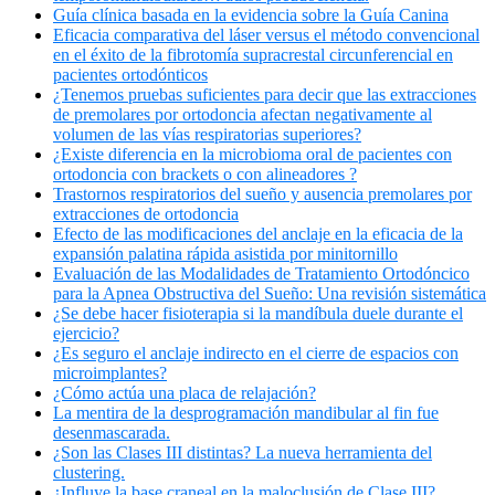
Guía clínica basada en la evidencia sobre la Guía Canina
Eficacia comparativa del láser versus el método convencional
en el éxito de la fibrotomía supracrestal circunferencial en
pacientes ortodónticos
¿Tenemos pruebas suficientes para decir que las extracciones
de premolares por ortodoncia afectan negativamente al
volumen de las vías respiratorias superiores?
¿Existe diferencia en la microbioma oral de pacientes con
ortodoncia con brackets o con alineadores ?
Trastornos respiratorios del sueño y ausencia premolares por
extracciones de ortodoncia
Efecto de las modificaciones del anclaje en la eficacia de la
expansión palatina rápida asistida por minitornillo
Evaluación de las Modalidades de Tratamiento Ortodóncico
para la Apnea Obstructiva del Sueño: Una revisión sistemática
¿Se debe hacer fisioterapia si la mandíbula duele durante el
ejercicio?
¿Es seguro el anclaje indirecto en el cierre de espacios con
microimplantes?
¿Cómo actúa una placa de relajación?
La mentira de la desprogramación mandibular al fin fue
desenmascarada.
¿Son las Clases III distintas? La nueva herramienta del
clustering.
¿Influye la base craneal en la maloclusión de Clase III?