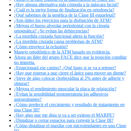
¿Hay alguna alternativa más cómoda a la máscara facial?
¿Cuál es la mejor forma de finalización en ortodoncia?
¿Qué sabemos de la genética de la Clase III esqueletal?
¿Son útiles los ejercicios para la disfunción de ATM?
¿Mejora el hueso alveolar periodontal con la cirugía
ortognática? ¿Se evitan las dehiscencias?
¿La mordida cruzada funcional altera la función?
¿La mordida cruzada causa problemas de ATM?
¿Cómo envejece la oclusión?
Manejo ortodóntico de la ATM basado en evidencia.
Ahora un líder del grupo FACE dice que la posición condilar
no importa.
¿Erupcionará ese canino? ¿Qué hago si se va a retener?
¿Hay que esperar a que cierre el ápice para mover un diente?
¿Sirve de algo colocar clorhexidina al 2% antes de adherir y
obturar?
¿Mejora el rendimiento muscular la placa de relajación?
¿Evitan la sensibilidad postoperatoria los adhesivos
autograbantes?
¿Cómo predecir el crecimiento y resultado de tratamiento en
una Clase III?
¿Hay algo que me diga si va a ser exitoso el MARPE?
¿Distalizar o cerrar espacios para corregir la Clase III?
¿Cómo distalizar el maxilar con microimplantes en una Clase
II?