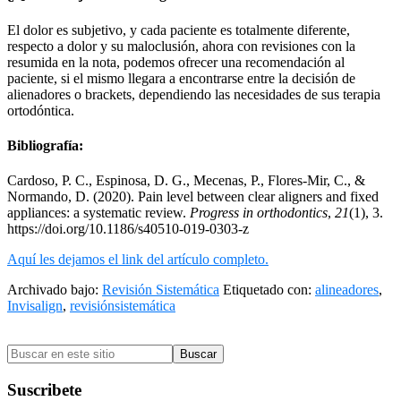
El dolor es subjetivo, y cada paciente es totalmente diferente,
respecto a dolor y su maloclusión, ahora con revisiones con la
resumida en la nota, podemos ofrecer una recomendación al
paciente, si el mismo llegara a encontrarse entre la decisión de
alienadores o brackets, dependiendo las necesidades de sus terapia
ortodóntica.
Bibliografía:
Cardoso, P. C., Espinosa, D. G., Mecenas, P., Flores-Mir, C., &
Normando, D. (2020). Pain level between clear aligners and fixed
appliances: a systematic review.
Progress in orthodontics
,
21
(1), 3.
https://doi.org/10.1186/s40510-019-0303-z
Aquí les dejamos el link del artículo completo.
Archivado bajo:
Revisión Sistemática
Etiquetado con:
alineadores
,
Invisalign
,
revisiónsistemática
Barra
Buscar
lateral
en
primaria
este
Suscribete
sitio