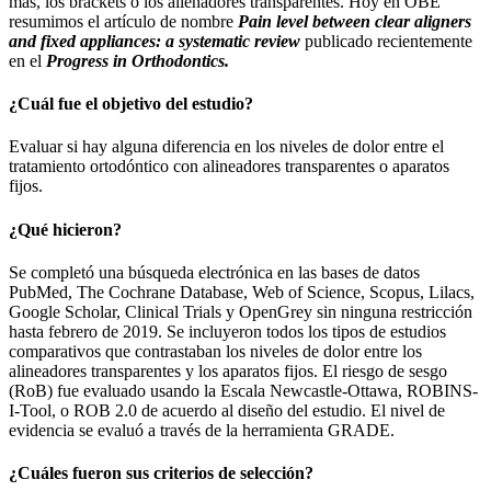
más, los brackets o los alienadores transparentes. Hoy en OBE
resumimos el artículo de nombre
Pain level between clear aligners
and fixed appliances: a systematic review
publicado recientemente
en el
Progress in Orthodontics.
¿Cuál fue el objetivo del estudio?
Evaluar si hay alguna diferencia en los niveles de dolor entre el
tratamiento ortodóntico con alineadores transparentes o aparatos
fijos.
¿Qué hicieron?
Se completó una búsqueda electrónica en las bases de datos
PubMed, The Cochrane Database, Web of Science, Scopus, Lilacs,
Google Scholar, Clinical Trials y OpenGrey sin ninguna restricción
hasta febrero de 2019. Se incluyeron todos los tipos de estudios
comparativos que contrastaban los niveles de dolor entre los
alineadores transparentes y los aparatos fijos. El riesgo de sesgo
(RoB) fue evaluado usando la Escala Newcastle-Ottawa, ROBINS-
I-Tool, o ROB 2.0 de acuerdo al diseño del estudio. El nivel de
evidencia se evaluó a través de la herramienta GRADE.
¿Cuáles fueron sus criterios de selección?