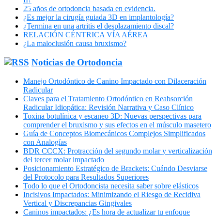
25 años de ortodoncia basada en evidencia.
¿Es mejor la cirugía guiada 3D en implantología?
¿Termina en una artritis el desplazamiento discal?
RELACIÓN CÉNTRICA VÍA AÉREA
¿La maloclusión causa bruxismo?
Noticias de Ortodoncia
Manejo Ortodóntico de Canino Impactado con Dilaceración
Radicular
Claves para el Tratamiento Ortodóntico en Reabsorción
Radicular Idiopática: Revisión Narrativa y Caso Clínico
Toxina botulínica y escaneo 3D: Nuevas perspectivas para
comprender el bruxismo y sus efectos en el músculo masetero
Guía de Conceptos Biomecánicos Complejos Simplificados
con Analogías
BDR CCCX: Protracción del segundo molar y verticalización
del tercer molar impactado
Posicionamiento Estratégico de Brackets: Cuándo Desviarse
del Protocolo para Resultados Superiores
Todo lo que el Ortodoncista necesita saber sobre elásticos
Incisivos Impactados: Minimizando el Riesgo de Recidiva
Vertical y Discrepancias Gingivales
Caninos impactados: ¿Es hora de actualizar tu enfoque