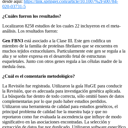
desde aquí:
https://link.springer.com/article/10.1007%2Fs00784-
020-03731-5
¿Cuáles fueron los resultados?
Localizaron 8258 estudios de los cuales 22 incluyeron en el meta-
análisis. Los resultados fueron:
Gen FBN3
está asociado a la Clase III. Este gen codifica un
miembro de la familia de proteínas fibrilares que se encuentra en
muchos tejidos extracelulares. Particularmente este gen se regula a la
alta y se sobre expresa en el desarrollo fetal de estructuras
esqueletales. Junto con otros genes regula a las células madre de la
medula ósea.
¿Cuál es el comentario metodológico?
La Revisión fue registrada. Utilizaron la guía HuGE para conducir
la Revisión, que es adecuada para investigación genética aplicada.
La búsqueda fue dentro de todo correcta, sólo omitió bases de datos
complementarias por lo que pudo haber estudios perdidos.
Utilizaron una herramienta de calidad para estudios genéticos, el
principal problema de calidad fue la muestra baja y que no
reportaron como fue evaluada la ascendencia que influye de modo
significativo en las asociaciones encontradas. La selección y
extracción de datos fue por duplicado. Utilizaron software específico