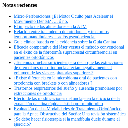
Notas recientes
Micro-Perforaciones ¿El Motor Oculto para Acelerar el
Movimiento Dental? …. ó no.
El impacto de los alineadores en la ATM
Relación entre tratamiento de ortodoncia y trastornos
temporomandibulares… adiós pseudociencia.
Guía clínica basada en la evidencia sobre la Guía Canina
Eficacia comparativa del láser versus el método convencional
en el éxito de la fibrotomía supracrestal circunferencial en
pacientes ortodónticos
¿Tenemos pruebas suficientes para decir que las extracciones
de premolares por ortodoncia afectan negativamente al
volumen de las vías respiratorias superiores?
¿Existe diferencia en la microbioma oral de pacientes con
ortodoncia con brackets o con alineadores ?
Trastornos respiratorios del sueño y ausencia premolares por
extracciones de ortodoncia
Efecto de las modificaciones del anclaje en la eficacia de la
expansión palatina rápida asistida por minitornillo
Evaluación de las Modalidades de Tratamiento Ortodóncico
para la Apnea Obstructiva del Sueño: Una revisión sistemática
¿Se debe hacer fisioterapia si la mandíbula duele durante el
ejercicio?