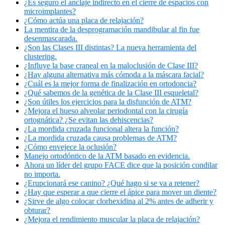
¿Es seguro el anclaje indirecto en el cierre de espacios con
microimplantes?
¿Cómo actúa una placa de relajación?
La mentira de la desprogramación mandibular al fin fue
desenmascarada.
¿Son las Clases III distintas? La nueva herramienta del
clustering.
¿Influye la base craneal en la maloclusión de Clase III?
¿Hay alguna alternativa más cómoda a la máscara facial?
¿Cuál es la mejor forma de finalización en ortodoncia?
¿Qué sabemos de la genética de la Clase III esqueletal?
¿Son útiles los ejercicios para la disfunción de ATM?
¿Mejora el hueso alveolar periodontal con la cirugía
ortognática? ¿Se evitan las dehiscencias?
¿La mordida cruzada funcional altera la función?
¿La mordida cruzada causa problemas de ATM?
¿Cómo envejece la oclusión?
Manejo ortodóntico de la ATM basado en evidencia.
Ahora un líder del grupo FACE dice que la posición condilar
no importa.
¿Erupcionará ese canino? ¿Qué hago si se va a retener?
¿Hay que esperar a que cierre el ápice para mover un diente?
¿Sirve de algo colocar clorhexidina al 2% antes de adherir y
obturar?
¿Mejora el rendimiento muscular la placa de relajación?