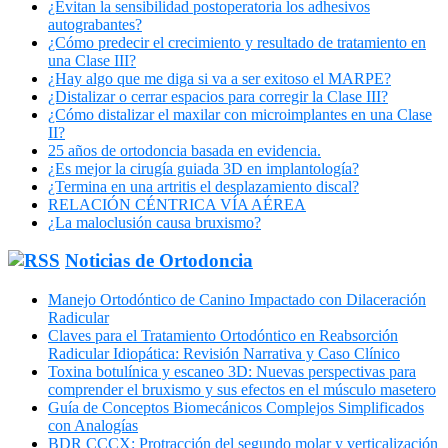
¿Evitan la sensibilidad postoperatoria los adhesivos
autograbantes?
¿Cómo predecir el crecimiento y resultado de tratamiento en
una Clase III?
¿Hay algo que me diga si va a ser exitoso el MARPE?
¿Distalizar o cerrar espacios para corregir la Clase III?
¿Cómo distalizar el maxilar con microimplantes en una Clase
II?
25 años de ortodoncia basada en evidencia.
¿Es mejor la cirugía guiada 3D en implantología?
¿Termina en una artritis el desplazamiento discal?
RELACIÓN CÉNTRICA VÍA AÉREA
¿La maloclusión causa bruxismo?
Noticias de Ortodoncia
Manejo Ortodóntico de Canino Impactado con Dilaceración
Radicular
Claves para el Tratamiento Ortodóntico en Reabsorción
Radicular Idiopática: Revisión Narrativa y Caso Clínico
Toxina botulínica y escaneo 3D: Nuevas perspectivas para
comprender el bruxismo y sus efectos en el músculo masetero
Guía de Conceptos Biomecánicos Complejos Simplificados
con Analogías
BDR CCCX: Protracción del segundo molar y verticalización