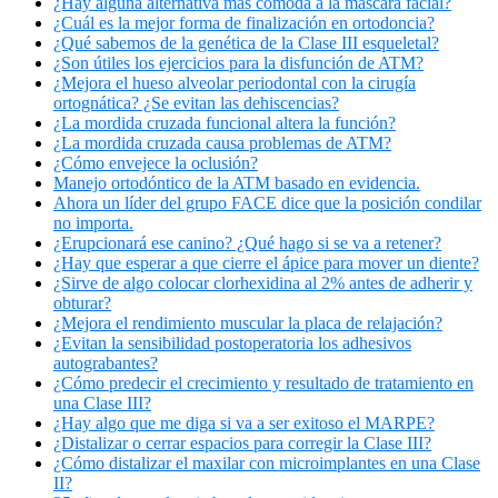
¿Hay alguna alternativa más cómoda a la máscara facial?
¿Cuál es la mejor forma de finalización en ortodoncia?
¿Qué sabemos de la genética de la Clase III esqueletal?
¿Son útiles los ejercicios para la disfunción de ATM?
¿Mejora el hueso alveolar periodontal con la cirugía
ortognática? ¿Se evitan las dehiscencias?
¿La mordida cruzada funcional altera la función?
¿La mordida cruzada causa problemas de ATM?
¿Cómo envejece la oclusión?
Manejo ortodóntico de la ATM basado en evidencia.
Ahora un líder del grupo FACE dice que la posición condilar
no importa.
¿Erupcionará ese canino? ¿Qué hago si se va a retener?
¿Hay que esperar a que cierre el ápice para mover un diente?
¿Sirve de algo colocar clorhexidina al 2% antes de adherir y
obturar?
¿Mejora el rendimiento muscular la placa de relajación?
¿Evitan la sensibilidad postoperatoria los adhesivos
autograbantes?
¿Cómo predecir el crecimiento y resultado de tratamiento en
una Clase III?
¿Hay algo que me diga si va a ser exitoso el MARPE?
¿Distalizar o cerrar espacios para corregir la Clase III?
¿Cómo distalizar el maxilar con microimplantes en una Clase
II?