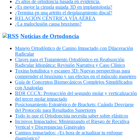
25 años de ortodoncia basada en evidencia.
¿Es mejor la cirugía guiada 3D en implantología?
¿Termina en una artritis el desplazamiento discal?
RELACIÓN CÉNTRICA VÍA AÉREA
¿La maloclusión causa bruxismo?
Noticias de Ortodoncia
Manejo Ortodóntico de Canino Impactado con Dilaceración
Radicular
Claves para el Tratamiento Ortodóntico en Reabsorción
Radicular Idiopática: Revisión Narrativa y Caso Clínico
Toxina botulínica y escaneo 3D: Nuevas perspectivas para
comprender el bruxismo y sus efectos en el músculo masetero
Guía de Conceptos Biomecánicos Complejos Simplificados
con Analogías
BDR CCCX: Protracción del segundo molar y verticalización
del tercer molar impactado
Posicionamiento Estratégico de Brackets: Cuándo Desviarse
del Protocolo para Resultados Superiores
Todo lo que el Ortodoncista necesita saber sobre elásticos
Incisivos Impactados: Minimizando el Riesgo de Recidiva
Vertical y Discrepancias Gingivales
Caninos impactados: ¿Es hora de actualizar tu enfoque
diagnóstico?