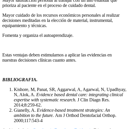
Mayor satisfacción personal al trabajar con un alto estándar que
prioriza al paciente en el proceso de cuidado dental.
Mayor cuidado de los recursos económicos personales al realizar
decisiones meditadas en la elección de material, instrumental,
equipamiento y técnicas.
Fomenta y organiza el autoaprendizaje.
Estas ventajas deben estimularnos a aplicar las evidencias en
nuestras decisiones clínicas cuanto antes.
BIBLIOGRAFIA.
Kishore, M, Panat, SR, Aggarwal, A, Agarwal, N, Upadhyay,
N, Alok, A.
Evidence based dental care: integrating clinical
expertise with systematic research.
J Clin Diagn Res.
2014;8:259-62.
Gianelly, A.
Evidence-based treatment strategies: An
ambition to the future.
Am J Orthod Dentofacial Orthop.
2000;117:543-4