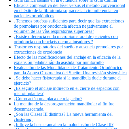
Guía clínica basada en la evidencia sobre la Guía Canina
Eficacia comparativa del láser versus el método convencional
en el éxito de la fibrotomía supracrestal circunferencial en
pacientes ortodónticos
¿Tenemos pruebas suficientes para decir que las extracciones
de premolares por ortodoncia afectan negativamente al
volumen de las vías respiratorias superiores?
¿Existe diferencia en la microbioma oral de pacientes con
ortodoncia con brackets o con alineadores ?
Trastornos respiratorios del sueño y ausencia premolares por
extracciones de ortodoncia
Efecto de las modificaciones del anclaje en la eficacia de la
expansión palatina rápida asistida por minitornillo
Evaluación de las Modalidades de Tratamiento Ortodóncico
para la Apnea Obstructiva del Sueño: Una revisión sistemática
¿Se debe hacer fisioterapia si la mandíbula duele durante el
ejercicio?
¿Es seguro el anclaje indirecto en el cierre de espacios con
microimplantes?
¿Cómo actúa una placa de relajación?
La mentira de la desprogramación mandibular al fin fue
desenmascarada.
¿Son las Clases III distintas? La nueva herramienta del
clustering.
¿Influye la base craneal en la maloclusión de Clase III?