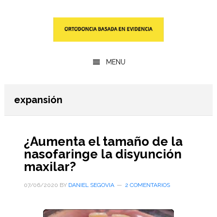
Saltar
Saltar
al
a
contenido
la
principal
barra
lateral
MENU
primaria
expansión
¿Aumenta el tamaño de la
nasofaringe la disyunción
maxilar?
07/06/2020
BY
DANIEL SEGOVIA
2 COMENTARIOS