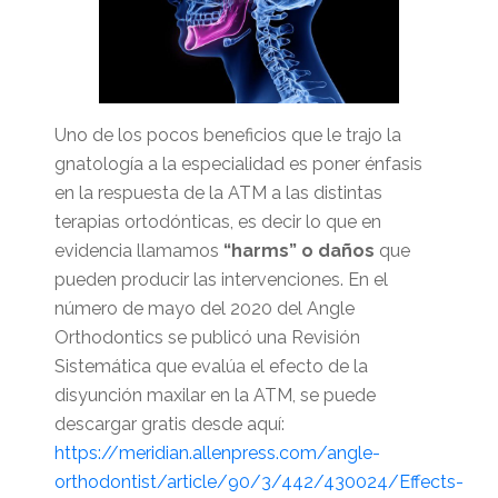
Uno de los pocos beneficios que le trajo la
gnatología a la especialidad es poner énfasis
en la respuesta de la ATM a las distintas
terapias ortodónticas, es decir lo que en
evidencia llamamos
“harms” o daños
que
pueden producir las intervenciones. En el
número de mayo del 2020 del Angle
Orthodontics se publicó una Revisión
Sistemática que evalúa el efecto de la
disyunción maxilar en la ATM, se puede
descargar gratis desde aquí:
https://meridian.allenpress.com/angle-
orthodontist/article/90/3/442/430024/Effects-