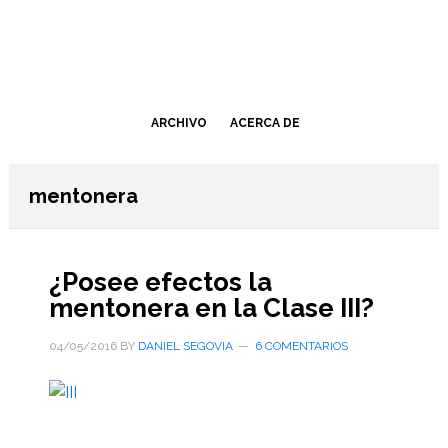
Saltar
Saltar
al
a
contenido
la
principal
barra
lateral
ARCHIVO
ACERCA DE
primaria
mentonera
¿Posee efectos la
mentonera en la Clase III?
04/05/2016
BY
DANIEL SEGOVIA
6 COMENTARIOS