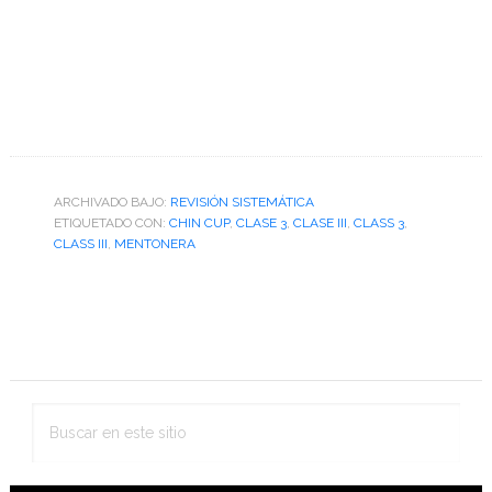
ARCHIVADO BAJO:
REVISIÓN SISTEMÁTICA
ETIQUETADO CON:
CHIN CUP
,
CLASE 3
,
CLASE III
,
CLASS 3
,
CLASS III
,
MENTONERA
Barra
lateral
primaria
Buscar
en
este