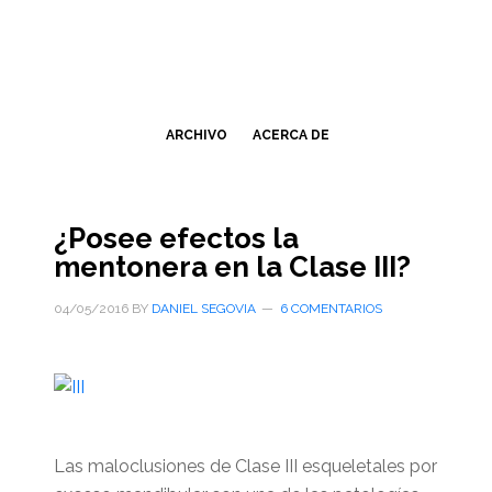
Saltar
Saltar
al
a
contenido
la
principal
barra
lateral
ARCHIVO
ACERCA DE
primaria
¿Posee efectos la
mentonera en la Clase III?
04/05/2016
BY
DANIEL SEGOVIA
6 COMENTARIOS
Las maloclusiones de Clase III esqueletales por