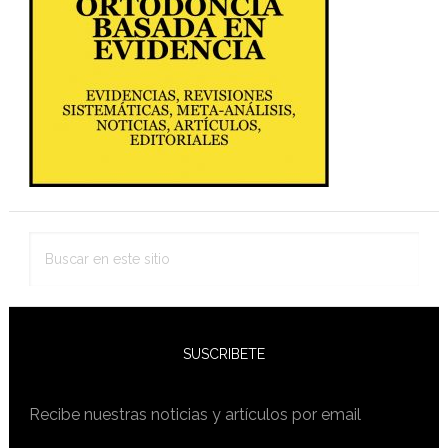
primaria
Buscar
en
este
sitio
SUSCRIBETE
Recibe nuestras noticias y artículos por email