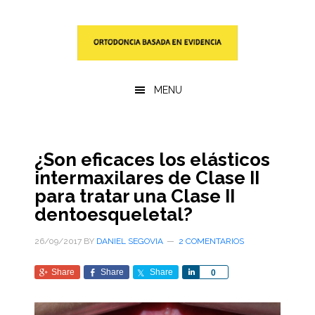
Saltar
Saltar
al
a
contenido
la
principal
barra
lateral
MENU
primaria
¿Son eficaces los elásticos
intermaxilares de Clase II
para tratar una Clase II
dentoesqueletal?
26/09/2017
BY
DANIEL SEGOVIA
2 COMENTARIOS
Share
Share
Share
Share
0