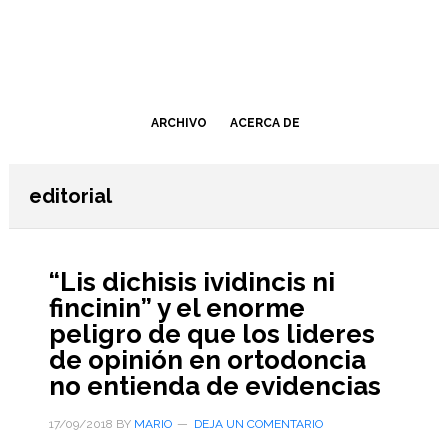
Saltar
Saltar
al
a
contenido
la
principal
barra
lateral
ARCHIVO
ACERCA DE
primaria
editorial
“Lis dichisis ividincis ni
fincinin” y el enorme
peligro de que los lideres
de opinión en ortodoncia
no entienda de evidencias
17/09/2018
BY
MARIO
DEJA UN COMENTARIO