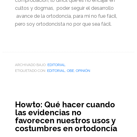
comprobación, lo difícil que es no encajar en
cultos y dogmas, poder seguir el desarrollo
avance de la ortodoncia, para mi no fue fácil,
pero soy ortodoncista no por que sea fácil.
ARCHIVADO BAJO:
EDITORIAL
ETIQUETADO CON:
EDITORIAL
,
OBE
,
OPINIÓN
Howto: Qué hacer cuando
las evidencias no
favorecen nuestros usos y
costumbres en ortodoncia