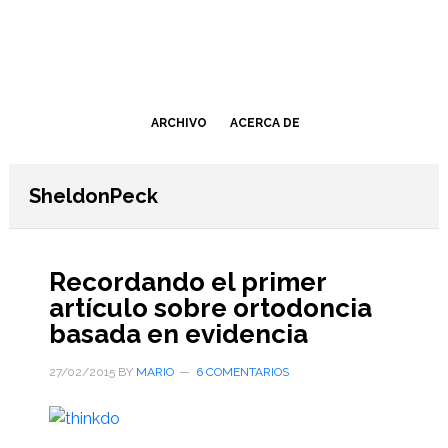
Saltar
Saltar
al
a
contenido
la
principal
barra
lateral
ARCHIVO
ACERCA DE
primaria
SheldonPeck
Recordando el primer
artículo sobre ortodoncia
basada en evidencia
27/02/2015
BY
MARIO
6 COMENTARIOS