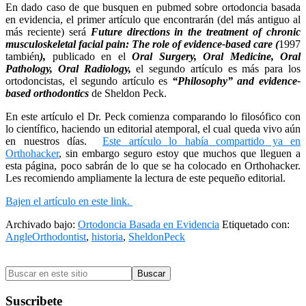
En dado caso de que busquen en pubmed sobre ortodoncia basada
en evidencia, el primer artículo que encontrarán (del más antiguo al
más reciente) será
Future directions in the treatment of chronic
musculoskeletal facial pain: The role of evidence-based care (
1997
también
),
publicado en el
Oral Surgery, Oral Medicine, Oral
Pathology, Oral Radiology
,
el segundo artículo es más para los
ortodoncistas, el segundo artículo es
“Philosophy” and evidence-
based orthodontics
de Sheldon Peck.
En este artículo el Dr. Peck comienza comparando lo filosófico con
lo científico, haciendo un editorial atemporal, el cual queda vivo aún
en nuestros días.
Este artículo lo había compartido ya en
Orthohacker
, sin embargo seguro estoy que muchos que lleguen a
esta página, poco sabrán de lo que se ha colocado en Orthohacker.
Les recomiendo ampliamente la lectura de este pequeño editorial.
Bajen el artículo en este link.
Archivado bajo:
Ortodoncia Basada en Evidencia
Etiquetado con:
AngleOrthodontist
,
historia
,
SheldonPeck
Barra
Buscar
lateral
en
primaria
este
Suscribete