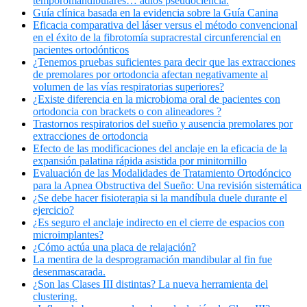
temporomandibulares… adiós pseudociencia.
Guía clínica basada en la evidencia sobre la Guía Canina
Eficacia comparativa del láser versus el método convencional
en el éxito de la fibrotomía supracrestal circunferencial en
pacientes ortodónticos
¿Tenemos pruebas suficientes para decir que las extracciones
de premolares por ortodoncia afectan negativamente al
volumen de las vías respiratorias superiores?
¿Existe diferencia en la microbioma oral de pacientes con
ortodoncia con brackets o con alineadores ?
Trastornos respiratorios del sueño y ausencia premolares por
extracciones de ortodoncia
Efecto de las modificaciones del anclaje en la eficacia de la
expansión palatina rápida asistida por minitornillo
Evaluación de las Modalidades de Tratamiento Ortodóncico
para la Apnea Obstructiva del Sueño: Una revisión sistemática
¿Se debe hacer fisioterapia si la mandíbula duele durante el
ejercicio?
¿Es seguro el anclaje indirecto en el cierre de espacios con
microimplantes?
¿Cómo actúa una placa de relajación?
La mentira de la desprogramación mandibular al fin fue
desenmascarada.
¿Son las Clases III distintas? La nueva herramienta del
clustering.