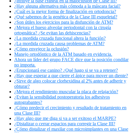
¿Influye la base craneal en la maloclusión de Clase III?
¿Hay alguna alternativa más cómoda a la máscara facial?
¿Cuál es la mejor forma de finalización en ortodoncia?
¿Qué sabemos de la genética de la Clase III esqueletal?
¿Son útiles los ejercicios para la disfunción de ATM?
¿Mejora el hueso alveolar periodontal con la cirugía
ortognática? ¿Se evitan las dehiscencias?
¿La mordida cruzada funcional altera la función?
¿La mordida cruzada causa problemas de ATM?
¿Cómo envejece la oclusión?
Manejo ortodóntico de la ATM basado en evidencia.
Ahora un líder del grupo FACE dice que la posición condilar
no importa.
¿Erupcionará ese canino? ¿Qué hago si se va a retener?
¿Hay que esperar a que cierre el ápice para mover un diente?
¿Sirve de algo colocar clorhexidina al 2% antes de adherir y
obturar?
¿Mejora el rendimiento muscular la placa de relajación?
¿Evitan la sensibilidad postoperatoria los adhesivos
autograbantes?
¿Cómo predecir el crecimiento y resultado de tratamiento en
una Clase III?
¿Hay algo que me diga si va a ser exitoso el MARPE?
¿Distalizar o cerrar espacios para corregir la Clase III?
¿Cómo distalizar el maxilar con microimplantes en una Clase