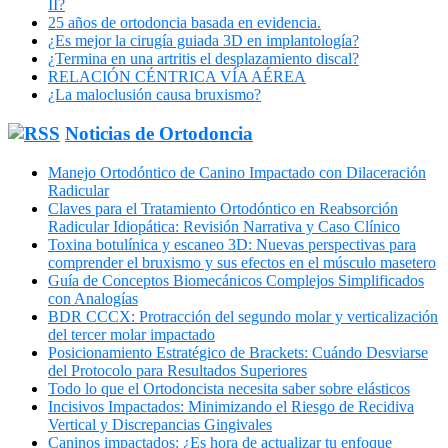
II?
25 años de ortodoncia basada en evidencia.
¿Es mejor la cirugía guiada 3D en implantología?
¿Termina en una artritis el desplazamiento discal?
RELACIÓN CÉNTRICA VÍA AÉREA
¿La maloclusión causa bruxismo?
Noticias de Ortodoncia
Manejo Ortodóntico de Canino Impactado con Dilaceración
Radicular
Claves para el Tratamiento Ortodóntico en Reabsorción
Radicular Idiopática: Revisión Narrativa y Caso Clínico
Toxina botulínica y escaneo 3D: Nuevas perspectivas para
comprender el bruxismo y sus efectos en el músculo masetero
Guía de Conceptos Biomecánicos Complejos Simplificados
con Analogías
BDR CCCX: Protracción del segundo molar y verticalización
del tercer molar impactado
Posicionamiento Estratégico de Brackets: Cuándo Desviarse
del Protocolo para Resultados Superiores
Todo lo que el Ortodoncista necesita saber sobre elásticos
Incisivos Impactados: Minimizando el Riesgo de Recidiva
Vertical y Discrepancias Gingivales
Caninos impactados: ¿Es hora de actualizar tu enfoque