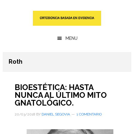
Saltar
Saltar
al
a
contenido
la
principal
barra
lateral
MENU
primaria
Roth
BIOESTÉTICA: HASTA
NUNCA AL ÚLTIMO MITO
GNATOLÓGICO.
20/03/2018
BY
DANIEL SEGOVIA
1 COMENTARIO