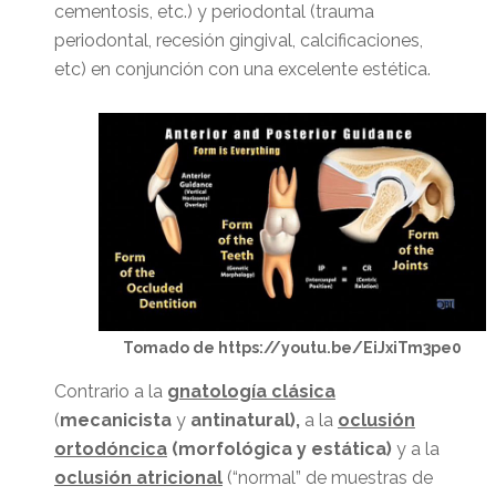
cementosis, etc.) y periodontal (trauma
periodontal, recesión gingival, calcificaciones,
etc) en conjunción con una excelente estética.
Tomado de https://youtu.be/EiJxiTm3pe0
Contrario a la
gnatología clásica
(
mecanicista
y
antinatural),
a la
oclusión
ortodóncica
(morfológica y estática)
y a la
oclusión atricional
(“normal” de muestras de