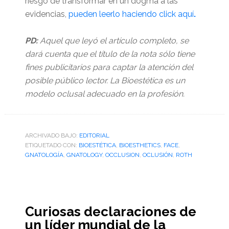
riesgo de transformar en un dogma a las
evidencias,
pueden leerlo haciendo click aquí
.
PD:
Aquel que leyó el artículo completo, se
dará cuenta que el título de la nota sólo tiene
fines publicitarios para captar la atención del
posible público lector. La Bioestética es un
modelo oclusal adecuado en la profesión.
ARCHIVADO BAJO:
EDITORIAL
ETIQUETADO CON:
BIOESTÉTICA
,
BIOESTHETICS
,
FACE
,
GNATOLOGÍA
,
GNATOLOGY
,
OCCLUSION
,
OCLUSIÓN
,
ROTH
Curiosas declaraciones de
un líder mundial de la