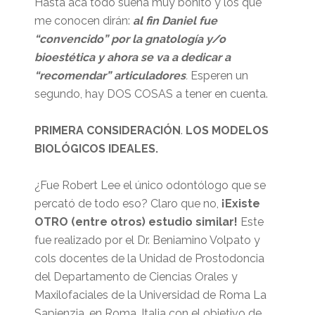
Hasta acá todo suena muy bonito y los que
me conocen dirán:
al fin Daniel fue
“convencido” por la gnatología y/o
bioestética y ahora se va a dedicar a
“recomendar” articuladores
.
Esperen un
segundo, hay DOS COSAS a tener en cuenta.
PRIMERA CONSIDERACIÓN
.
LOS MODELOS
BIOLÓGICOS IDEALES.
¿Fue Robert Lee el único odontólogo que se
percató de todo eso? Claro que no,
¡Existe
OTRO (entre otros) estudio similar!
Este
fue realizado por el Dr. Beniamino Volpato y
cols docentes de la Unidad de Prostodoncia
del Departamento de Ciencias Orales y
Maxilofaciales de la Universidad de Roma La
Sapienzia, en Roma, Italia con el objetivo de