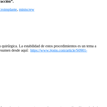
racción”.
croimplante
,
miniscrew
 quirúrgica. La estabilidad de estos procedimientos es un tema a
 resumen desde aquí:
https://www.ijoms.com/article/S0901-