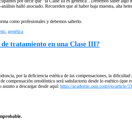
ocupamos por decir que “la Clase III es genética”. Debemos saber algo m
a-análisis halló asociado. Recuerden que al haber baja muestra, alta het
s forma como profesionales y debemos saberlo.
tic
,
genética
 de tratamiento en una Clase III?
doncia, por la deficiencia estética de las compensaciones, la dificulta
do de compensación ortodóntico será satisfactorio desde lo estético (que e
o asunto a descargar desde aquí:
https://academic.oup.com/ejo/article/
 improbable.