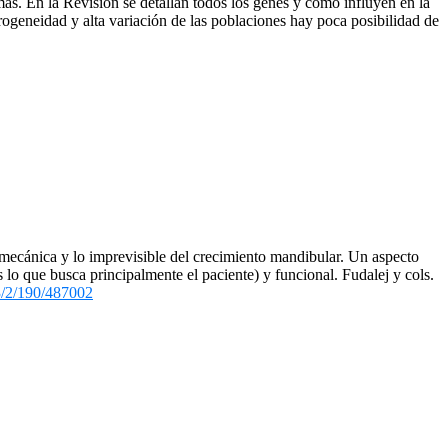
ás. En la Revisión se detallan todos los genes y como influyen en la
erogeneidad y alta variación de las poblaciones hay poca posibilidad de
d mecánica y lo imprevisible del crecimiento mandibular. Un aspecto
s lo que busca principalmente el paciente) y funcional. Fudalej y cols.
33/2/190/487002