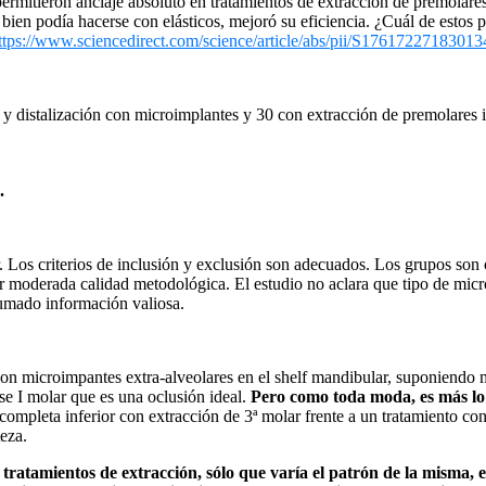
permitieron anclaje absoluto en tratamientos de extracción de premolare
i bien podía hacerse con elásticos, mejoró su eficiencia. ¿Cuál de estos p
ttps://www.sciencedirect.com/science/article/abs/pii/S176172271830
 distalización con microimplantes y 30 con extracción de premolares in
.
r. Los criterios de inclusión y exclusión son adecuados. Los grupos son
r moderada calidad metodológica. El estudio no aclara que tipo de micr
sumado información valiosa.
r con microimpantes extra-alveolares en el shelf mandibular, suponiendo
se I molar que es una oclusión ideal.
Pero como toda moda, es más lo 
a completa inferior con extracción de 3ª molar frente a un tratamiento 
eza.
tratamientos de extracción, sólo que varía el patrón de la misma, es