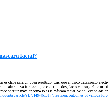
máscara facial?
ión es clave para un buen resultado. Casi que el único tratamiento efect
e una alternativa intra-oral que consta de dos placas con superficie mast
 traccionar un maxilar como lo es la máscara facial. Se ha llevado adel
rthodontist/article/91/4/449/461317/Treatment-outcomes-of-various-forc