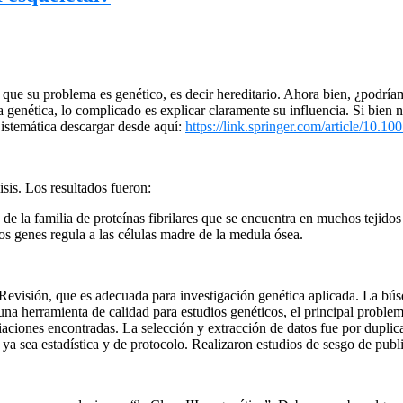
 que su problema es genético, es decir hereditario. Ahora bien, ¿podrí
ia genética, lo complicado es explicar claramente su influencia. Si bie
istemática descargar desde aquí:
https://link.springer.com/article/10
sis. Los resultados fueron:
de la familia de proteínas fibrilares que se encuentra en muchos tejidos e
tros genes regula a las células madre de la medula ósea.
Revisión, que es adecuada para investigación genética aplicada. La bús
na herramienta de calidad para estudios genéticos, el principal proble
aciones encontradas. La selección y extracción de datos fue por duplicad
 ya sea estadística y de protocolo. Realizaron estudios de sesgo de pub