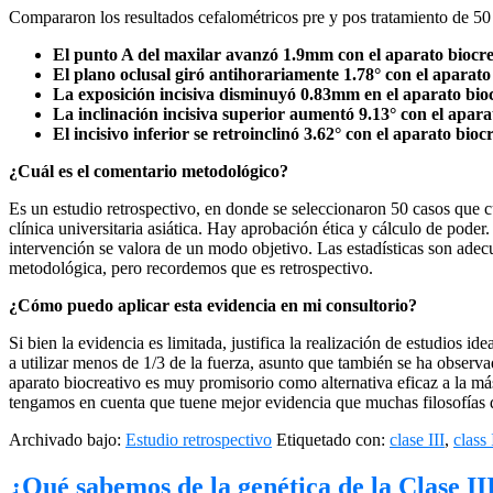
Compararon los resultados cefalométricos pre y pos tratamiento de 50 p
El punto A del maxilar avanzó 1.9mm con el aparato biocr
El plano oclusal giró antihorariamente 1.78
° con el aparato
La exposición incisiva disminuyó 0.83mm en el aparato bi
La inclinación incisiva superior aumentó 9.13
° con el apara
El incisivo inferior se retroinclinó 3.62
° con el aparato biocr
¿Cuál es el comentario metodológico?
Es un estudio retrospectivo, en donde se seleccionaron 50 casos que cu
clínica universitaria asiática. Hay aprobación ética y cálculo de pode
intervención se valora de un modo objetivo. Las estadísticas son adec
metodológica, pero recordemos que es retrospectivo.
¿Cómo puedo aplicar esta evidencia en mi consultorio?
Si bien la evidencia es limitada, justifica la realización de estudios 
a utilizar menos de 1/3 de la fuerza, asunto que también se ha observad
aparato biocreativo es muy promisorio como alternativa eficaz a la má
tengamos en cuenta que tuene mejor evidencia que muchas filosofías 
Archivado bajo:
Estudio retrospectivo
Etiquetado con:
clase III
,
class 
¿Qué sabemos de la genética de la Clase II