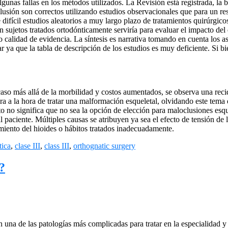
as fallas en los métodos utilizados. La Revisión está registrada, la bú
clusión son correctos utilizando estudios observacionales que para un res
ifícil estudios aleatorios a muy largo plazo de tratamientos quirúrgico
sujetos tratados ortodónticamente serviría para evaluar el impacto del 
 calidad de evidencia. La síntesis es narrativa tomando en cuenta los a
a que la tabla de descripción de los estudios es muy deficiente. Si bien
caso más allá de la morbilidad y costos aumentados, se observa una rec
a a la hora de tratar una malformación esqueletal, olvidando este tema
 no significa que no sea la opción de elección para maloclusiones esque
l paciente. Múltiples causas se atribuyen ya sea el efecto de tensión de l
miento del hioides o hábitos tratados inadecuadamente.
tica
,
clase III
,
class III
,
orthognatic surgery
?
 una de las patologías más complicadas para tratar en la especialidad 