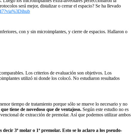
s. Luego los microimplantes extra-alveolares perfeccionaron la
rotocolos será mejor, distalizar o cerrar el espacio? Se ha llevado
1347?via%3Dihub
feriores, con y sin microimplantes, y cierre de espacios. Hallaron o
 comparables. Los criterios de evaluación son objetivos. Los
oimplantes utilizó ni donde los colocó. No estudiaron resultados
 menor tiempo de tratamiento porque sólo se mueve lo necesario y no
que tiene de novedoso que de ventajoso.
Según este estudio no es
convencional de extracción de premolar. Así que podemos utilizar ambos
 decir 3ª molar o 1ª premolar. Esto se lo aclaro a los pseudo-