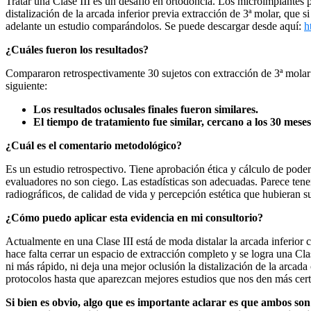
Tratar una Clase III es un desafío en ortodoncia. Los microimplantes 
distalización de la arcada inferior previa extracción de 3ª molar, que s
adelante un estudio comparándolos. Se puede descargar desde aquí:
h
¿Cuáles fueron los resultados?
Compararon retrospectivamente 30 sujetos con extracción de 3ª molar y
siguiente:
Los resultados oclusales finales fueron similares.
El tiempo de tratamiento fue similar, cercano a los 30 meses
¿Cuál es el comentario metodológico?
Es un estudio retrospectivo. Tiene aprobación ética y cálculo de pode
evaluadores no son ciego. Las estadísticas son adecuadas. Parece tene
radiográficos, de calidad de vida y percepción estética que hubieran 
¿Cómo puedo aplicar esta evidencia en mi consultorio?
Actualmente en una Clase III está de moda distalar la arcada inferio
hace falta cerrar un espacio de extracción completo y se logra una Cla
ni más rápido, ni deja una mejor oclusión la distalización de la arcad
protocolos hasta que aparezcan mejores estudios que nos den más cert
Si bien es obvio, algo que es importante aclarar es que ambos son 