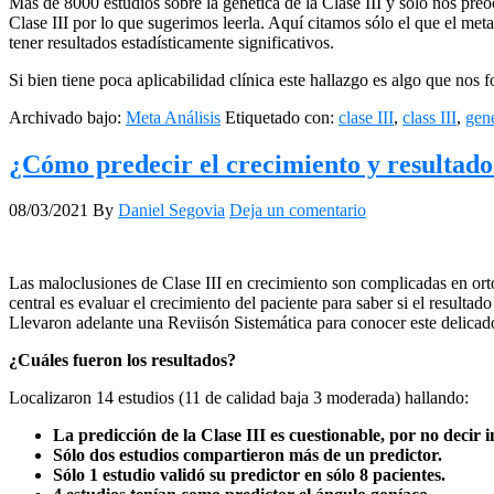
Más de 8000 estudios sobre la genética de la Clase III y sólo nos pre
Clase III por lo que sugerimos leerla. Aquí citamos sólo el que el met
tener resultados estadísticamente significativos.
Si bien tiene poca aplicabilidad clínica este hallazgo es algo que no
Archivado bajo:
Meta Análisis
Etiquetado con:
clase III
,
class III
,
gene
¿Cómo predecir el crecimiento y resultado
08/03/2021
By
Daniel Segovia
Deja un comentario
Las maloclusiones de Clase III en crecimiento son complicadas en orto
central es evaluar el crecimiento del paciente para saber si el resulta
Llevaron adelante una Reviisón Sistemática para conocer este delicad
¿Cuáles fueron los resultados?
Localizaron 14 estudios (11 de calidad baja 3 moderada) hallando:
La predicción de la Clase III es cuestionable, por no decir
Sólo dos estudios compartieron más de un predictor.
Sólo 1 estudio validó su predictor en sólo 8 pacientes.