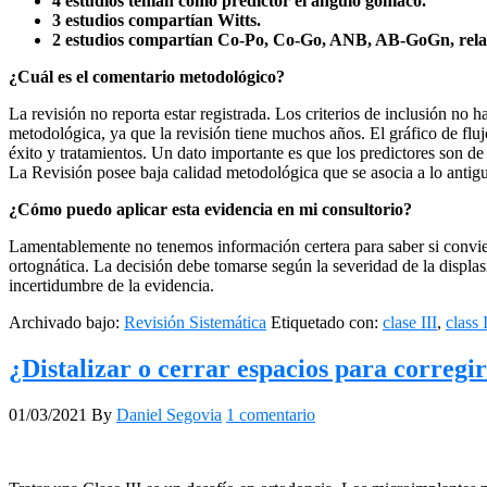
4 estudios tenían como predictor el ángulo goníaco.
3 estudios compartían Witts.
2 estudios compartían Co-Po, Co-Go, ANB, AB-GoGn, relaci
¿Cuál es el comentario metodológico?
La revisión no reporta estar registrada. Los criterios de inclusión no 
metodológica, ya que la revisión tiene muchos años. El gráfico de flujo
éxito y tratamientos. Un dato importante es que los predictores son de 
La Revisión posee baja calidad metodológica que se asocia a lo anti
¿Cómo puedo aplicar esta evidencia en mi consultorio?
Lamentablemente no tenemos información certera para saber si conviene
ortognática. La decisión debe tomarse según la severidad de la displas
incertidumbre de la evidencia.
Archivado bajo:
Revisión Sistemática
Etiquetado con:
clase III
,
class 
¿Distalizar o cerrar espacios para corregir
01/03/2021
By
Daniel Segovia
1 comentario