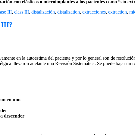
zación con elásticos o microimplantes a los pacientes como “sin ext
lase III
,
class III
,
distalización
,
distalization
,
extracciones
,
extraction
,
mi
 III?
mente en la autoestima del paciente y por lo general son de resolución
élgica llevaron adelante una Revisión Sistemática. Se puede bajar un
8mm en uno
nder
 a descender