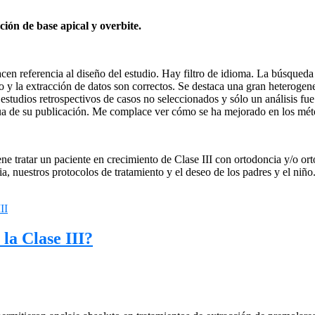
ón de base apical y overbite.
hacen referencia al diseño del estudio. Hay filtro de idioma. La búsqueda
 y la extracción de datos son correctos. Se destaca una gran heterogenei
estudios retrospectivos de casos no seleccionados y sólo un análisis fue 
gua de su publicación. Me complace ver cómo se ha mejorado en los méto
 tratar un paciente en crecimiento de Clase III con ortodoncia y/o orto
ia, nuestros protocolos de tratamiento y el deseo de los padres y el niñ
III
 la Clase III?