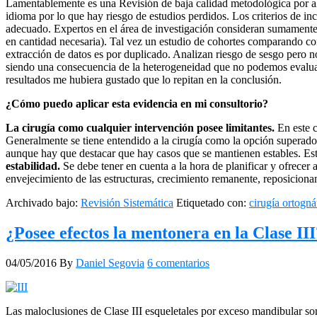
Lamentablemente es una Revisión de baja calidad metodológica por algun
idioma por lo que hay riesgo de estudios perdidos. Los criterios de in
adecuado. Expertos en el área de investigación consideran sumamente d
en cantidad necesaria). Tal vez un estudio de cohortes comparando con 
extracción de datos es por duplicado. Analizan riesgo de sesgo pero no
siendo una consecuencia de la heterogeneidad que no podemos evaluar y
resultados me hubiera gustado que lo repitan en la conclusión.
¿Cómo puedo aplicar esta evidencia en mi consultorio?
La cirugía como cualquier intervención posee limitantes.
En este 
Generalmente se tiene entendido a la cirugía como la opción superador
aunque hay que destacar que hay casos que se mantienen estables. Esto
estabilidad.
Se debe tener en cuenta a la hora de planificar y ofrecer a
envejecimiento de las estructuras, crecimiento remanente, reposiciona
Archivado bajo:
Revisión Sistemática
Etiquetado con:
cirugía ortogná
¿Posee efectos la mentonera en la Clase III
04/05/2016
By
Daniel Segovia
6 comentarios
Las maloclusiones de Clase III esqueletales por exceso mandibular son