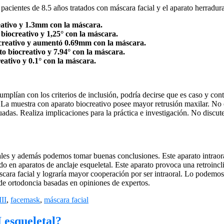
acientes de 8.5 años tratados con máscara facial y el aparato herradura
eativo y 1.3mm con la máscara.
 biocreativo y 1,25
° con la máscara.
ocreativo y aumentó 0.69mm con la máscara.
to biocreativo y 7.94
° con la máscara.
eativo y 0.1
° con la máscara.
mplían con los criterios de inclusión, podría decirse que es caso y cont
r. La muestra con aparato biocreativo posee mayor retrusión maxilar. No e
uadas. Realiza implicaciones para la práctica e investigación. No discu
ideales y además podemos tomar buenas conclusiones. Este aparato intraora
o en aparatos de anclaje esqueletal. Este aparato provoca una retroincli
scara facial y lograría mayor cooperación por ser intraoral. Lo podemos
de ortodoncia basadas en opiniones de expertos.
III
,
facemask
,
máscara facial
I esqueletal?