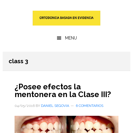
Saltar
Saltar
al
a
contenido
la
principal
barra
lateral
MENU
primaria
class 3
¿Posee efectos la
mentonera en la Clase III?
04/05/2016
BY
DANIEL SEGOVIA
6 COMENTARIOS