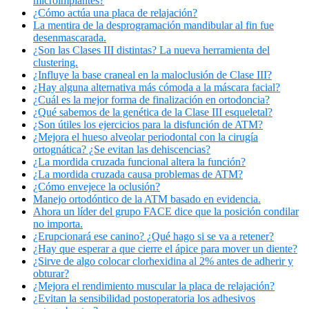
microimplantes?
¿Cómo actúa una placa de relajación?
La mentira de la desprogramación mandibular al fin fue
desenmascarada.
¿Son las Clases III distintas? La nueva herramienta del
clustering.
¿Influye la base craneal en la maloclusión de Clase III?
¿Hay alguna alternativa más cómoda a la máscara facial?
¿Cuál es la mejor forma de finalización en ortodoncia?
¿Qué sabemos de la genética de la Clase III esqueletal?
¿Son útiles los ejercicios para la disfunción de ATM?
¿Mejora el hueso alveolar periodontal con la cirugía
ortognática? ¿Se evitan las dehiscencias?
¿La mordida cruzada funcional altera la función?
¿La mordida cruzada causa problemas de ATM?
¿Cómo envejece la oclusión?
Manejo ortodóntico de la ATM basado en evidencia.
Ahora un líder del grupo FACE dice que la posición condilar
no importa.
¿Erupcionará ese canino? ¿Qué hago si se va a retener?
¿Hay que esperar a que cierre el ápice para mover un diente?
¿Sirve de algo colocar clorhexidina al 2% antes de adherir y
obturar?
¿Mejora el rendimiento muscular la placa de relajación?
¿Evitan la sensibilidad postoperatoria los adhesivos