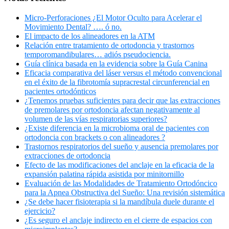
Micro-Perforaciones ¿El Motor Oculto para Acelerar el
Movimiento Dental? …. ó no.
El impacto de los alineadores en la ATM
Relación entre tratamiento de ortodoncia y trastornos
temporomandibulares… adiós pseudociencia.
Guía clínica basada en la evidencia sobre la Guía Canina
Eficacia comparativa del láser versus el método convencional
en el éxito de la fibrotomía supracrestal circunferencial en
pacientes ortodónticos
¿Tenemos pruebas suficientes para decir que las extracciones
de premolares por ortodoncia afectan negativamente al
volumen de las vías respiratorias superiores?
¿Existe diferencia en la microbioma oral de pacientes con
ortodoncia con brackets o con alineadores ?
Trastornos respiratorios del sueño y ausencia premolares por
extracciones de ortodoncia
Efecto de las modificaciones del anclaje en la eficacia de la
expansión palatina rápida asistida por minitornillo
Evaluación de las Modalidades de Tratamiento Ortodóncico
para la Apnea Obstructiva del Sueño: Una revisión sistemática
¿Se debe hacer fisioterapia si la mandíbula duele durante el
ejercicio?
¿Es seguro el anclaje indirecto en el cierre de espacios con