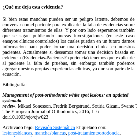
¿Qué me deja esta evidencia?
Si bien estas manchas pueden ser un peligro latente, debemos de
conversar con el paciente para explicarle la falta de evidencias sobre
diferentes tratamientos de ellas. Y por otro lado esperamos también
que se sigan publicando nuevas investigaciones (en este caso
ensayos clínicos controlados) los cuales puedan en un futuro darnos
información para poder tomar una decisión clínica en nuestros
pacientes. Actualmente si deseamos tomar una decision basada en
evidencia (Evidencias-Paciente-Experiencia) tenemos que explicarle
al paciente la falta de pruebas, sin embargo también podemos
agregar nuestras propias experiencias clinicas, ya que son parte de la
ecuación.
Bibliografía:
Management of post-orthodontic white spot lesions: an updated
systematic
review
.
Mikael
Sonesson
,
Fredrik
Bergstrand
,
Sotiria
Gizani
,
Svante
The European Journal of Orthodontics, 2016, 1–6
doi:10.1093/ejo/cjw023
Archivado bajo:
Revisión Sistemática
Etiquetado con:
lesionesblancas
,
manchasblancas
,
post-tratamientoortodoncia
,