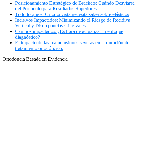
Posicionamiento Estratégico de Brackets: Cuándo Desviarse
del Protocolo para Resultados Superiores
Todo lo que el Ortodoncista necesita saber sobre elásticos
Incisivos Impactados: Minimizando el Riesgo de Recidiva
Vertical y Discrepancias Gingivales
Caninos impactados: ¿Es hora de actualizar tu enfoque
diagnóstico?
El impacto de las maloclusiones severas en la duración del
tratamiento ortodóncico.
Ortodoncia Basada en Evidencia