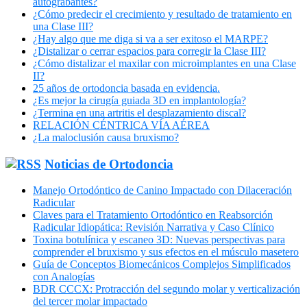
autograbantes?
¿Cómo predecir el crecimiento y resultado de tratamiento en
una Clase III?
¿Hay algo que me diga si va a ser exitoso el MARPE?
¿Distalizar o cerrar espacios para corregir la Clase III?
¿Cómo distalizar el maxilar con microimplantes en una Clase
II?
25 años de ortodoncia basada en evidencia.
¿Es mejor la cirugía guiada 3D en implantología?
¿Termina en una artritis el desplazamiento discal?
RELACIÓN CÉNTRICA VÍA AÉREA
¿La maloclusión causa bruxismo?
Noticias de Ortodoncia
Manejo Ortodóntico de Canino Impactado con Dilaceración
Radicular
Claves para el Tratamiento Ortodóntico en Reabsorción
Radicular Idiopática: Revisión Narrativa y Caso Clínico
Toxina botulínica y escaneo 3D: Nuevas perspectivas para
comprender el bruxismo y sus efectos en el músculo masetero
Guía de Conceptos Biomecánicos Complejos Simplificados
con Analogías
BDR CCCX: Protracción del segundo molar y verticalización
del tercer molar impactado