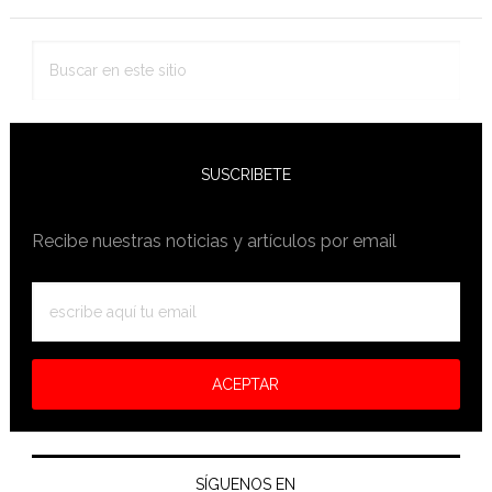
lateral
primaria
Buscar
en
este
sitio
SUSCRIBETE
Recibe nuestras noticias y artículos por email
SÍGUENOS EN