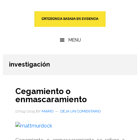
Saltar
Saltar
al
a
contenido
la
principal
barra
lateral
MENU
primaria
investigación
Cegamiento o
enmascaramiento
17/04/2015
BY
MARIO
DEJA UN COMENTARIO