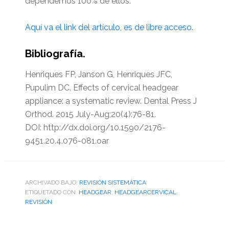
dependemos 100% de ellos.
Aquí va el link del artículo, es de libre acceso.
Bibliografía.
Henriques FP, Janson G, Henriques JFC,
Pupulim DC. Effects of cervical headgear
appliance: a systematic review. Dental Press J
Orthod. 2015 July-Aug;20(4):76-81.
DOI: http://dx.doi.org/10.1590/2176-
9451.20.4.076-081.oar
ARCHIVADO BAJO:
REVISIÓN SISTEMÁTICA
ETIQUETADO CON:
HEADGEAR
,
HEADGEARCERVICAL
,
REVISIÓN