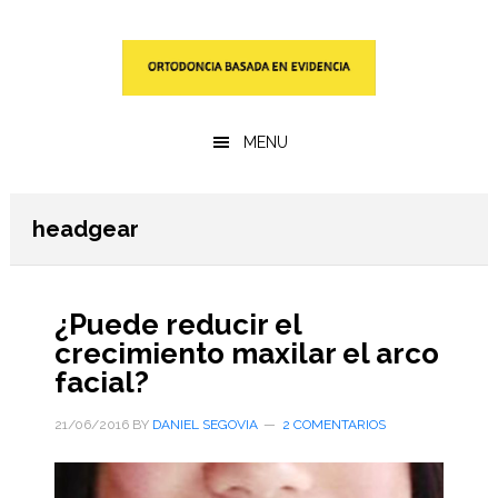
Saltar
Saltar
al
a
contenido
la
principal
barra
lateral
MENU
primaria
headgear
¿Puede reducir el
crecimiento maxilar el arco
facial?
21/06/2016
BY
DANIEL SEGOVIA
2 COMENTARIOS