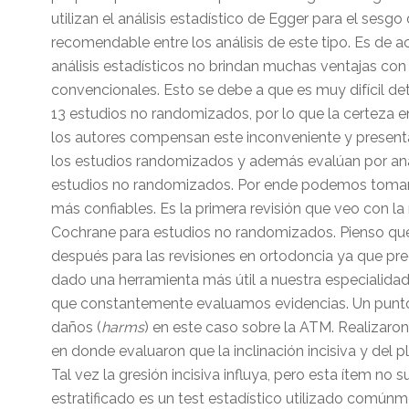
utilizan el análisis estadístico de Egger para el sesg
recomendable entre los análisis de este tipo. Es de a
análisis estadísticos no brindan muchas ventajas co
convencionales. Esto se debe a que es muy difícil de
13 estudios no randomizados, por lo que la certeza e
los autores compensan este inconveniente y present
los estudios randomizados y además evalúan por anál
estudios no randomizados. Por ende podemos tomar 
más confiables. Es la primera revisión que veo con l
Cochrane para estudios no randomizados. Pienso que
después para las revisiones en ortodoncia ya que pre
dado una herramienta más útil a nuestra especialida
que constantemente evaluamos evidencias. Un punto f
daños (
harms
) en este caso sobre la ATM. Realizaron 
en donde evaluaron que la inclinación incisiva y del p
Tal vez la gresión incisiva influya, pero esta ítem no 
estratificado es un test estadístico utilizado comú