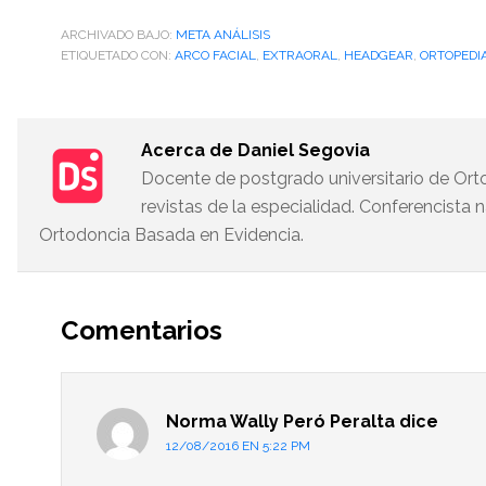
ARCHIVADO BAJO:
META ANÁLISIS
ETIQUETADO CON:
ARCO FACIAL
,
EXTRAORAL
,
HEADGEAR
,
ORTOPEDI
Acerca de
Daniel Segovia
Docente de postgrado universitario de Orto
revistas de la especialidad. Conferencista n
Ortodoncia Basada en Evidencia.
Interacciones
del
Comentarios
lector
Norma Wally Peró Peralta
dice
12/08/2016 EN 5:22 PM