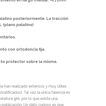
ecimiento en largo maxilar. -0.71mm
palatino posteriormente. La tracción
L (plano palatino)
entarios.
nto con ortodoncia fija.
cto protector sobre la misma.
Se han realizado extensos y muy útiles
tratificados). Tal vez la única falencia es
ratura gris, por lo que existe una
 publicación. Un dato curioso es que