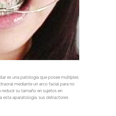
ilar es una patología que posee múltiples
extraoral mediante un arco facial para no
én reducir su tamaño en sujetos en
va esta aparatología, sus detractores