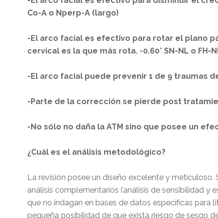
-El arco facial es efectivo para disminuir el cr
Co-A o Nperp-A (largo)
-El arco facial es efectivo para rotar el plano 
cervical es la que más rota. -0.60° SN-NL o FH-N
-El arco facial puede prevenir 1 de 9 traumas d
-Parte de la corrección se pierde post tratamie
-No sólo no daña la ATM sino que posee un efe
¿Cuál es el análisis metodológico?
La revisión posee un diseño excelente y meticuloso. 
análisis complementarios (análisis de sensibilidad y es
que no indagan en bases de datos específicas para lite
pequeña posibilidad de que exista riesgo de sesgo de