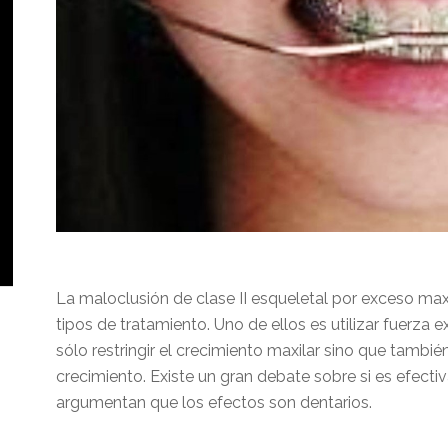
La maloclusión de clase II esqueletal por exceso max
tipos de tratamiento. Uno de ellos es utilizar fuerza 
sólo restringir el crecimiento maxilar sino que tambi
crecimiento. Existe un gran debate sobre si es efecti
argumentan que los efectos son dentarios.