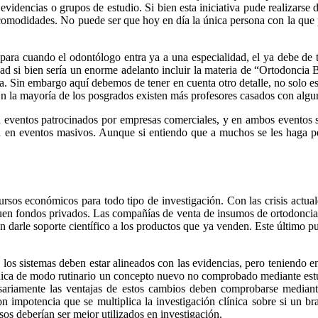
videncias o grupos de estudio. Si bien esta iniciativa pude realizarse d
omodidades. No puede ser que hoy en día la única persona con la que p
ra cuando el odontólogo entra ya a una especialidad, el ya debe de te
lidad si bien sería un enorme adelanto incluir la materia de “Ortodonci
. Sin embargo aquí debemos de tener en cuenta otro detalle, no solo es 
En la mayoría de los posgrados existen más profesores casados con algu
n eventos patrocinados por empresas comerciales, y en ambos eventos so
a en eventos masivos. Aunque si entiendo que a muchos se les haga pe
sos económicos para todo tipo de investigación. Con las crisis actuale
quen fondos privados. Las compañías de venta de insumos de ortodoncia
 darle soporte científico a los productos que ya venden. Este último punt
e los sistemas deben estar alineados con las evidencias, pero teniendo 
 clínica de modo rutinario un concepto nuevo no comprobado mediante estu
sariamente las ventajas de estos cambios deben comprobarse mediante
n impotencia que se multiplica la investigación clínica sobre si un b
sos deberían ser mejor utilizados en investigación.