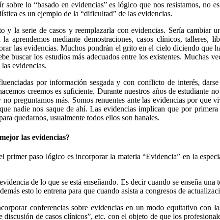
l oír sobre lo “basado en evidencias” es lógico que nos resistamos, n
stica es un ejemplo de la “dificultad” de las evidencias.
o y la serie de casos y reemplazarla con evidencias. Sería cambiar 
la aprendemos mediante demostraciones, casos clínicos, talleres, lib
rar las evidencias. Muchos pondrán el grito en el cielo diciendo que han
debe buscar los estudios más adecuados entre los existentes. Muchas ve
las evidencias.
luenciadas por información sesgada y con conflicto de interés, darse
acemos creemos es suficiente. Durante nuestros años de estudiante no te
s y no preguntamos más. Somos renuentes ante las evidencias por que 
 que nadie nos saque de ahí. Las evidencias implican que por primera
para quedarnos, usualmente todos ellos son banales.
mejor las evidencias?
primer paso lógico es incorporar la materia “Evidencia” en la especia
evidencia de lo que se está enseñando. Es decir cuando se enseña una téc
demás esto lo entrena para que cuando asista a congresos de actualizació
incorporar conferencias sobre evidencias en un modo equitativo con 
 de discusión de casos clínicos”, etc. con el objeto de que los profesion