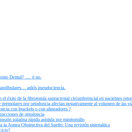
iento Dental? …. ó no.
mandibulares… adiós pseudociencia.
el éxito de la fibrotomía supracrestal circunferencial en pacientes orto
 premolares por ortodoncia afectan negativamente al volumen de las vía
oncia con brackets o con alineadores ?
tracciones de ortodoncia
ansión palatina rápida asistida por minitornillo
 la Apnea Obstructiva del Sueño: Una revisión sistemática
cicio?