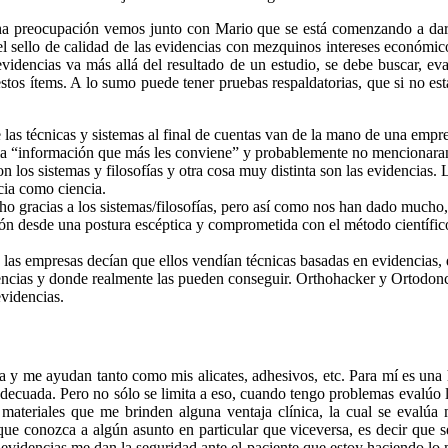
a preocupación vemos junto con Mario que se está comenzando a dar e
l sello de calidad de las evidencias con mezquinos intereses económic
videncias va más allá del resultado de un estudio, se debe buscar, eval
tos ítems. A lo sumo puede tener pruebas respaldatorias, que si no está
de las técnicas y sistemas al final de cuentas van de la mano de una emp
án la “información que más les conviene” y probablemente no mencionara
n los sistemas y filosofías y otra cosa muy distinta son las evidencia
cia como ciencia.
o gracias a los sistemas/filosofías, pero así como nos han dado much
ación desde una postura escéptica y comprometida con el método científi
las empresas decían que ellos vendían técnicas basadas en evidencias, d
dencias y donde realmente las pueden conseguir. Orthohacker y Ortodonc
videncias.
a y me ayudan tanto como mis alicates, adhesivos, etc. Para mí es una
s adecuada. Pero no sólo se limita a eso, cuando tengo problemas evalúo
 materiales que me brinden alguna ventaja clínica, la cual se evalúa
ue conozca a algún asunto en particular que viceversa, es decir que s
s evidencias me dan la seguridad ante el paciente que estoy haciendo lo 