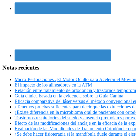
Notas recientes
Micro-Perforaciones ¿El Motor Oculto para Acelerar el Movim
El impacto de los alineadores en la ATM
Relación entre tratamiento de ortodoncia y trastornos temporo
Guía clínica basada en la evidencia sobre la Guía Canina
Eficacia comparativa del láser versus el método convencional en 
¿Tenemos pruebas suficientes para decir que las extracciones de
¿Existe diferencia en la microbioma oral de pacientes con ortod
Trastornos respiratorios del sueño y ausencia premolares por ex
Efecto de las modificaciones del anclaje en la eficacia de la exp
Evaluación de las Modalidades de Tratamiento Ortodóncico para
¿Se debe hacer fisioterapia si la mandíbula duele durante el ejer