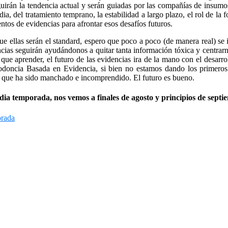
irán la tendencia actual y serán guiadas por las compañías de insumos
dia, del tratamiento temprano, la estabilidad a largo plazo, el rol de la 
os de evidencias para afrontar esos desafíos futuros.
ue ellas serán el standard, espero que poco a poco (de manera real) se
encias seguirán ayudándonos a quitar tanta información tóxica y centrar
aprender, el futuro de las evidencias ira de la mano con el desarroll
Ortodoncia Basada en Evidencia, si bien no estamos dando los primer
” que ha sido manchado e incomprendido. El futuro es bueno.
media temporada, nos vemos a finales de agosto y principios de sept
orada