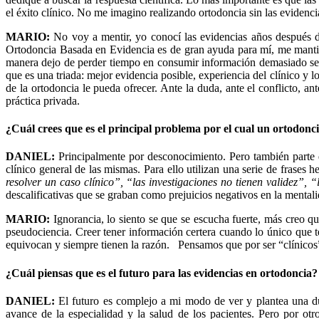
el éxito clínico. No me imagino realizando ortodoncia sin las evidencia
MARIO:
No voy a mentir, yo conocí las evidencias años después d
Ortodoncia Basada en Evidencia es de gran ayuda para mí, me mantiene
manera dejo de perder tiempo en consumir información demasiado ses
que es una triada: mejor evidencia posible, experiencia del clínico y lo
de la ortodoncia le pueda ofrecer. Ante la duda, ante el conflicto, an
práctica privada.
¿Cuál crees que es el principal problema por el cual un ortodonci
DANIEL:
Principalmente por desconocimiento. Pero también parte de
clínico general de las mismas. Para ello utilizan una serie de frases
resolver un caso clínico”, “las investigaciones no tienen validez”, “
descalificativas que se graban como prejuicios negativos en la mentali
MARIO:
Ignorancia, lo siento se que se escucha fuerte, más creo qu
pseudociencia. Creer tener información certera cuando lo único que 
equivocan y siempre tienen la razón. Pensamos que por ser “clínicos” 
¿Cuál piensas que es el futuro para las evidencias en ortodoncia?
DANIEL:
El futuro es complejo a mi modo de ver y plantea una du
avance de la especialidad y la salud de los pacientes. Pero por otr