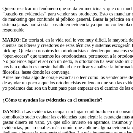
Quiero recalcar un fenómeno que se da en medicina y que con much
“basado en evidencias” para vender sus productos. Esto es manchar e
de marketing que confunde al público general. Basar la práctica en e
sistema jamás podrá estar basado en evidencia ya que no contempla es
responsable.
MARIO:
En teoría si, en la vida real lo veo muy difícil, la mayoría 
cuentas los líderes y creadores de estas técnicas y sistemas escoger
picking. Queda en nosotros los ortodoncistas entender que una cosa so
“open-access” que tenemos los ortodoncistas, pertenecen a la ortodon
No podemos tapar el sol con un dedo, la ortodoncia ha avanzado much
nos han quitado es nuestra habilidad de criticar y analizar la inform
filosofías, hasta donde les convenga.
Antes me daba algo de coraje escuchar o leer como los vendedores de 
de ayudar un poco a que los ortodoncistas entiendan que son las evi
yo podamos dar, son un buen paso para empezar en el camino de las e
¿Cómo te ayudan las evidencias en el consultorio?
DANIEL:
Las evidencias ocupan un lugar equilibrado en mi consult
complicado suelo evaluar las evidencias para elegir la estrategia má
gastar dinero en vano, ya que sólo invierto en aparatos, insumos y
evidencias, por lo cual es más común que aplique alguna evidencia q
dedique a buscar la respuesta científica. Lo más importante es que la