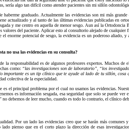
s, sería algo tan difícil como atender pacientes sin mi sillón odontológi
e haberme graduado. Actualmente las evidencias son mi más grande co
 actualizado y al tanto de las últimas evidencias publicadas en ortodon
gada y me centro en aquella de menor sesgo. Aun así la Ortodoncia Ba
s valores del paciente. Aplicar esto al consultorio alejado de cualquier 
te el enorme potencial de sesgo, la evidencia es un poderoso aliado, y a
sta no usa las evidencias en su consulta?
 la responsabilidad es de algunos profesores expertos. Muchos de ello
 hechas como:
“las investigaciones son de laboratorio”, “los investigad
lo importante es un tip clínico que te ayude al lado de tu sillón, cos
dad colectiva de la especialidad.
e es el principal problema por el cual no usamos las evidencias. Nuestr
tenemos es información sesgada, esa seguridad que solo se puede ver en
no debemos de leer mucho, cuando es todo lo contrario, el clínico debe
alidad. Por un lado las evidencias creo que se harán más comunes y 
o lado pienso que en el corto plazo la dirección de esas investigaci