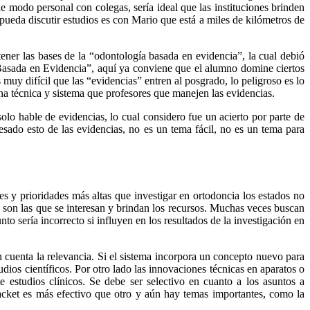
e modo personal con colegas, sería ideal que las instituciones brinden
ueda discutir estudios es con Mario que está a miles de kilómetros de
ner las bases de la “odontología basada en evidencia”, la cual debió
a Basada en Evidencia”, aquí ya conviene que el alumno domine ciertos
muy difícil que las “evidencias” entren al posgrado, lo peligroso es lo
na técnica y sistema que profesores que manejen las evidencias.
lo hable de evidencias, lo cual considero fue un acierto por parte de
sado esto de las evidencias, no es un tema fácil, no es un tema para
s y prioridades más altas que investigar en ortodoncia los estados no
 son las que se interesan y brindan los recursos. Muchas veces buscan
o sería incorrecto si influyen en los resultados de la investigación en
en cuenta la relevancia. Si el sistema incorpora un concepto nuevo para
dios científicos. Por otro lado las innovaciones técnicas en aparatos o
 estudios clínicos. Se debe ser selectivo en cuanto a los asuntos a
racket es más efectivo que otro y aún hay temas importantes, como la