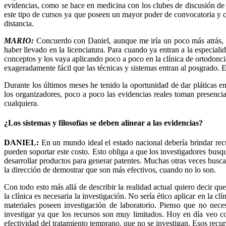
evidencias, como se hace en medicina con los clubes de discusión de e
este tipo de cursos ya que poseen un mayor poder de convocatoria y c
distancia.
MARIO:
Concuerdo con Daniel, aunque me iría un poco más atrás, pa
haber llevado en la licenciatura. Para cuando ya entran a la especia
conceptos y los vaya aplicando poco a poco en la clínica de ortodoncia
exageradamente fácil que las técnicas y sistemas entran al posgrado. 
Durante los últimos meses he tenido la oportunidad de dar pláticas e
los organizadores, poco a poco las evidencias reales toman presenci
cualquiera.
¿Los sistemas y filosofías se deben alinear a las evidencias?
DANIEL:
En un mundo ideal el estado nacional debería brindar recur
pueden soportar este costo. Esto obliga a que los investigadores bus
desarrollar productos para generar patentes. Muchas otras veces buscan
la dirección de demostrar que son más efectivos, cuando no lo son.
Con todo esto más allá de describir la realidad actual quiero decir qu
la clínica es necesaria la investigación. No sería ético aplicar en la
materiales poseen investigación de laboratorio. Pienso que no nece
investigar ya que los recursos son muy limitados. Hoy en día veo co
efectividad del tratamiento temprano, que no se investigan. Esos recur