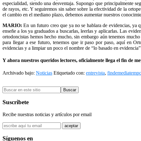
especialidad, siendo una desventaja. Supongo que principalmente segu
de rayos, etc. Y seguiremos sin saber sobre la efectividad de la ortope
el cambio en el mediano plazo, debemos aumentar nuestros conocimient
MARIO:
En un futuro creo que ya no se hablara de evidencias, ya q
enseñe a los ya graduados a buscarlas, leerlas y aplicarlas. Las evid
ortodoncistas hemos hecho mucho, sin embargo aún tenemos mucho que 
para llegar a ese futuro, tenemos que ir paso por paso, aquí en 
evidencias y a limpiar un poco el nombre de “lo basado en evidencia
Y ahora nuestros queridos lectores, oficialmente llega el fin de 
Archivado bajo:
Noticias
Etiquetado con:
entrevista
,
findemediatemp
Barra
Buscar
lateral
en
primaria
este
Suscribete
sitio
Recibe nuestras noticias y artículos por email
Síguenos en