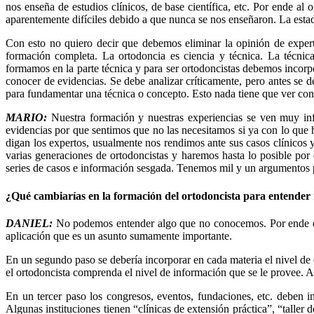
nos enseña de estudios clínicos, de base científica, etc. Por ende a
aparentemente difíciles debido a que nunca se nos enseñaron. La estadí
Con esto no quiero decir que debemos eliminar la opinión de expert
formación completa. La ortodoncia es ciencia y técnica. La técnica 
formamos en la parte técnica y para ser ortodoncistas debemos incorpo
conocer de evidencias. Se debe analizar críticamente, pero antes se 
para fundamentar una técnica o concepto. Esto nada tiene que ver con 
MARIO:
Nuestra formación y nuestras experiencias se ven muy inf
evidencias por que sentimos que no las necesitamos si ya con lo que h
digan los expertos, usualmente nos rendimos ante sus casos clínico
varias generaciones de ortodoncistas y haremos hasta lo posible por
series de casos e información sesgada. Tenemos mil y un argumentos 
¿Qué cambiarías en la formación del ortodoncista para entender 
DANIEL:
No podemos entender algo que no conocemos. Por ende el 
aplicación que es un asunto sumamente importante.
En un segundo paso se debería incorporar en cada materia el nivel de 
el ortodoncista comprenda el nivel de información que se le provee. A
En un tercer paso los congresos, eventos, fundaciones, etc. deben 
Algunas instituciones tienen “clínicas de extensión práctica”, “taller