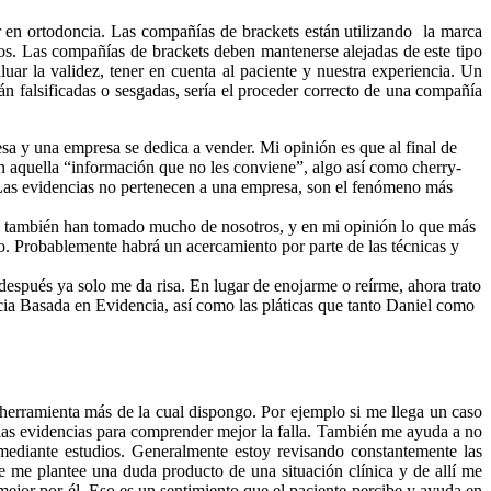
n ortodoncia. Las compañías de brackets están utilizando la marca
os. Las compañías de brackets deben mantenerse alejadas de este tipo
uar la validez, tener en cuenta al paciente y nuestra experiencia. Un
n falsificadas o sesgadas, sería el proceder correcto de una compañía
resa y una empresa se dedica a vender. Mi opinión es que al final de
n aquella “información que no les conviene”, algo así como cherry-
s. Las evidencias no pertenecen a una empresa, son el fenómeno más
o, también han tomado mucho de nosotros, y en mi opinión lo que más
co. Probablemente habrá un acercamiento por parte de las técnicas y
espués ya solo me da risa. En lugar de enojarme o reírme, ahora trato
ia Basada en Evidencia, así como las pláticas que tanto Daniel como
 herramienta más de la cual dispongo. Por ejemplo si me llega un caso
 las evidencias para comprender mejor la falla. También me ayuda a no
 mediante estudios. Generalmente estoy revisando constantemente las
e me plantee una duda producto de una situación clínica y de allí me
mejor por él. Eso es un sentimiento que el paciente percibe y ayuda en