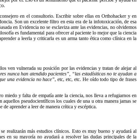
co.
nsejero en el consultorio. Escribir sobre ellas en Orthohacker y en
cia. Son un excelente filtro en esta era de la infotoxicación, de esa
sada en Evidencia no se esclaviza ante las evidencias, no olvidemos
filosofía es fundamental para ofrecer al paciente lo mejor que la ciencia
prender a leerla y criticarla es un arma tanto ética como clínica en la
s ven vulnerada su posición por las evidencias y tratan de alejar al
ores nunca han atendido pacientes”, “las estadísiticas no te ayudan a
a que una evidencia no hace”
, etc, etc, etc. He oído todo tipo de frases
o miedo y falta de empatía ante la ciencia, nos lleva a refugiarnos en
 aquellos pseudocientíficos los cuales de una u otra manera jamas se
 de aprender a leer de manera crítica y escéptica.
se realizarán más estudios clínicos. Esto es muy bueno y ayudará al
ones en su mayoría no ayudará a resolver las dudas principales de la