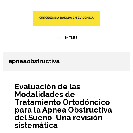
Saltar
Saltar
al
a
contenido
la
principal
barra
lateral
MENU
primaria
apneaobstructiva
Evaluación de las
Modalidades de
Tratamiento Ortodóncico
para la Apnea Obstructiva
del Sueño: Una revisión
sistemática