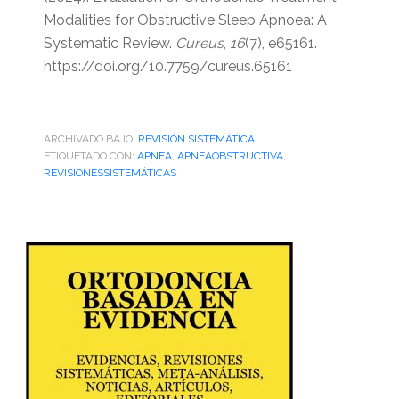
Modalities for Obstructive Sleep Apnoea: A
Systematic Review.
Cureus
,
16
(7), e65161.
https://doi.org/10.7759/cureus.65161
ARCHIVADO BAJO:
REVISIÓN SISTEMÁTICA
ETIQUETADO CON:
APNEA
,
APNEAOBSTRUCTIVA
,
REVISIONESSISTEMÁTICAS
Barra
lateral
primaria