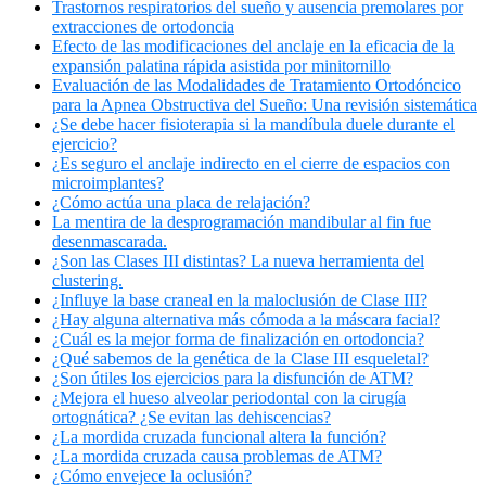
Trastornos respiratorios del sueño y ausencia premolares por
extracciones de ortodoncia
Efecto de las modificaciones del anclaje en la eficacia de la
expansión palatina rápida asistida por minitornillo
Evaluación de las Modalidades de Tratamiento Ortodóncico
para la Apnea Obstructiva del Sueño: Una revisión sistemática
¿Se debe hacer fisioterapia si la mandíbula duele durante el
ejercicio?
¿Es seguro el anclaje indirecto en el cierre de espacios con
microimplantes?
¿Cómo actúa una placa de relajación?
La mentira de la desprogramación mandibular al fin fue
desenmascarada.
¿Son las Clases III distintas? La nueva herramienta del
clustering.
¿Influye la base craneal en la maloclusión de Clase III?
¿Hay alguna alternativa más cómoda a la máscara facial?
¿Cuál es la mejor forma de finalización en ortodoncia?
¿Qué sabemos de la genética de la Clase III esqueletal?
¿Son útiles los ejercicios para la disfunción de ATM?
¿Mejora el hueso alveolar periodontal con la cirugía
ortognática? ¿Se evitan las dehiscencias?
¿La mordida cruzada funcional altera la función?
¿La mordida cruzada causa problemas de ATM?
¿Cómo envejece la oclusión?