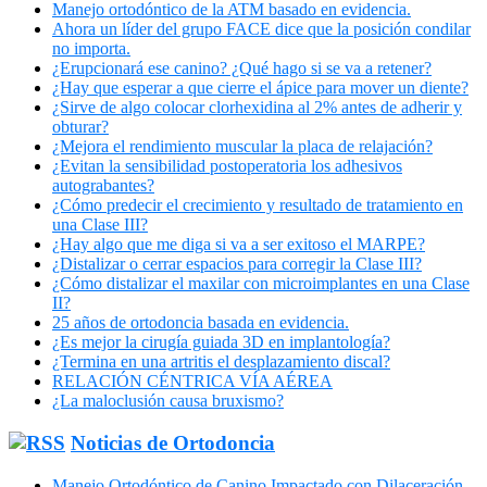
Manejo ortodóntico de la ATM basado en evidencia.
Ahora un líder del grupo FACE dice que la posición condilar
no importa.
¿Erupcionará ese canino? ¿Qué hago si se va a retener?
¿Hay que esperar a que cierre el ápice para mover un diente?
¿Sirve de algo colocar clorhexidina al 2% antes de adherir y
obturar?
¿Mejora el rendimiento muscular la placa de relajación?
¿Evitan la sensibilidad postoperatoria los adhesivos
autograbantes?
¿Cómo predecir el crecimiento y resultado de tratamiento en
una Clase III?
¿Hay algo que me diga si va a ser exitoso el MARPE?
¿Distalizar o cerrar espacios para corregir la Clase III?
¿Cómo distalizar el maxilar con microimplantes en una Clase
II?
25 años de ortodoncia basada en evidencia.
¿Es mejor la cirugía guiada 3D en implantología?
¿Termina en una artritis el desplazamiento discal?
RELACIÓN CÉNTRICA VÍA AÉREA
¿La maloclusión causa bruxismo?
Noticias de Ortodoncia
Manejo Ortodóntico de Canino Impactado con Dilaceración