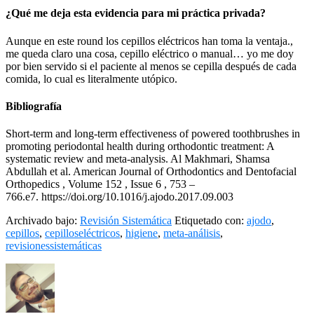
¿Qué me deja esta evidencia para mi práctica privada?
Aunque en este round los cepillos eléctricos han toma la ventaja.,
me queda claro una cosa, cepillo eléctrico o manual… yo me doy
por bien servido si el paciente al menos se cepilla después de cada
comida, lo cual es literalmente utópico.
Bibliografía
Short-term and long-term effectiveness of powered toothbrushes in
promoting periodontal health during orthodontic treatment: A
systematic review and meta-analysis. Al Makhmari, Shamsa
Abdullah et al. American Journal of Orthodontics and Dentofacial
Orthopedics , Volume 152 , Issue 6 , 753 –
766.e7. https://doi.org/10.1016/j.ajodo.2017.09.003
Archivado bajo:
Revisión Sistemática
Etiquetado con:
ajodo
,
cepillos
,
cepilloseléctricos
,
higiene
,
meta-análisis
,
revisionessistemáticas