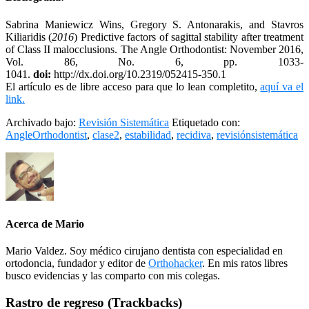
Sabrina Maniewicz Wins, Gregory S. Antonarakis, and Stavros
Kiliaridis (
2016
) Predictive factors of sagittal stability after treatment
of Class II malocclusions. The Angle Orthodontist: November 2016,
Vol. 86, No. 6, pp. 1033-
1041.
doi:
http://dx.doi.org/10.2319/052415-350.1
El artículo es de libre acceso para que lo lean completito,
aquí va el
link.
Archivado bajo:
Revisión Sistemática
Etiquetado con:
AngleOrthodontist
,
clase2
,
estabilidad
,
recidiva
,
revisiónsistemática
Acerca de
Mario
Mario Valdez. Soy médico cirujano dentista con especialidad en
ortodoncia, fundador y editor de
Orthohacker
. En mis ratos libres
busco evidencias y las comparto con mis colegas.
Interacciones
Rastro de regreso (Trackbacks)