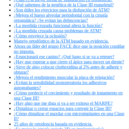
¿Qué sabemos de la genética de la Clase III esqueletal?
¿Son útiles los ejercicios para la disfunción de ATM?
¿Mejora el hueso alveolar periodontal con la cirugía
ortognática? ¿Se evitan las dehiscencias?
¿La mordida cruzada funcional altera la función?
¿La mordida cruzada causa problemas de ATM?
¿Cómo envejece la oclusión?
Manejo ortodóntico de la ATM basado en evidencia.
Ahora un líder del grupo FACE dice que la posición condilar
no importa.
¿Erupcionará ese canino? ¿Qué hago si se va a retener?
¿Hay que esperar a que cierre el ápice para mover un diente?
¿Sirve de algo colocar clorhexidina al 2% antes de adherir y
obturar?
¿Mejora el rendimiento muscular la placa de relajación?
¿Evitan la sensibilidad postoperatoria los adhesivos
autograbantes?
¿Cómo predecir el crecimiento y resultado de tratamiento en
una Clase III?
¿Hay algo que me diga si va a ser exitoso el MARPE?
¿Distalizar o cerrar espacios para corregir la Clase III?
¿Cómo distalizar el maxilar con microimplantes en una Clase
II?
25 años de ortodoncia basada en evidencia.