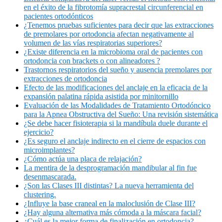
en el éxito de la fibrotomía supracrestal circunferencial en
pacientes ortodónticos
¿Tenemos pruebas suficientes para decir que las extracciones
de premolares por ortodoncia afectan negativamente al
volumen de las vías respiratorias superiores?
¿Existe diferencia en la microbioma oral de pacientes con
ortodoncia con brackets o con alineadores ?
Trastornos respiratorios del sueño y ausencia premolares por
extracciones de ortodoncia
Efecto de las modificaciones del anclaje en la eficacia de la
expansión palatina rápida asistida por minitornillo
Evaluación de las Modalidades de Tratamiento Ortodóncico
para la Apnea Obstructiva del Sueño: Una revisión sistemática
¿Se debe hacer fisioterapia si la mandíbula duele durante el
ejercicio?
¿Es seguro el anclaje indirecto en el cierre de espacios con
microimplantes?
¿Cómo actúa una placa de relajación?
La mentira de la desprogramación mandibular al fin fue
desenmascarada.
¿Son las Clases III distintas? La nueva herramienta del
clustering.
¿Influye la base craneal en la maloclusión de Clase III?
¿Hay alguna alternativa más cómoda a la máscara facial?
¿Cuál es la mejor forma de finalización en ortodoncia?