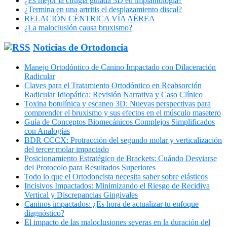
¿Es mejor la cirugía guiada 3D en implantología?
¿Termina en una artritis el desplazamiento discal?
RELACIÓN CÉNTRICA VÍA AÉREA
¿La maloclusión causa bruxismo?
Noticias de Ortodoncia
Manejo Ortodóntico de Canino Impactado con Dilaceración
Radicular
Claves para el Tratamiento Ortodóntico en Reabsorción
Radicular Idiopática: Revisión Narrativa y Caso Clínico
Toxina botulínica y escaneo 3D: Nuevas perspectivas para
comprender el bruxismo y sus efectos en el músculo masetero
Guía de Conceptos Biomecánicos Complejos Simplificados
con Analogías
BDR CCCX: Protracción del segundo molar y verticalización
del tercer molar impactado
Posicionamiento Estratégico de Brackets: Cuándo Desviarse
del Protocolo para Resultados Superiores
Todo lo que el Ortodoncista necesita saber sobre elásticos
Incisivos Impactados: Minimizando el Riesgo de Recidiva
Vertical y Discrepancias Gingivales
Caninos impactados: ¿Es hora de actualizar tu enfoque
diagnóstico?
El impacto de las maloclusiones severas en la duración del