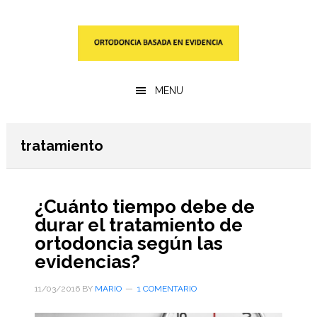
Saltar
Saltar
al
a
contenido
la
principal
barra
lateral
MENU
primaria
tratamiento
¿Cuánto tiempo debe de
durar el tratamiento de
ortodoncia según las
evidencias?
11/03/2016
BY
MARIO
1 COMENTARIO