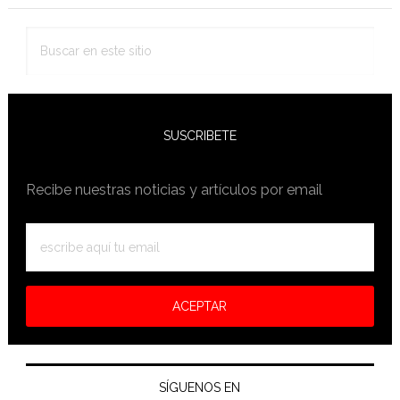
Buscar
en
este
sitio
SUSCRIBETE
Recibe nuestras noticias y artículos por email
SÍGUENOS EN