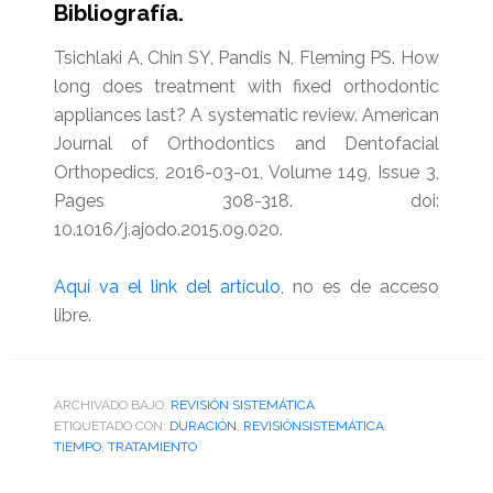
Bibliografía.
Tsichlaki A, Chin SY, Pandis N, Fleming PS.
How
long does treatment with fixed orthodontic
appliances last? A systematic review. American
Journal of Orthodontics and Dentofacial
Orthopedics, 2016-03-01, Volume 149, Issue 3,
Pages 308-318. doi:
10.1016/j.ajodo.2015.09.020.
Aquí va el link del artículo
, no es de acceso
libre.
ARCHIVADO BAJO:
REVISIÓN SISTEMÁTICA
ETIQUETADO CON:
DURACIÓN
,
REVISIÓNSISTEMÁTICA
,
TIEMPO
,
TRATAMIENTO