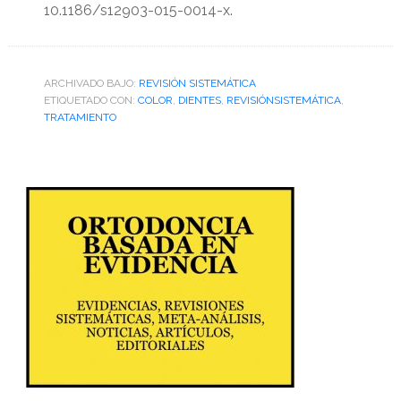
10.1186/s12903-015-0014-x.
ARCHIVADO BAJO:
REVISIÓN SISTEMÁTICA
ETIQUETADO CON:
COLOR
,
DIENTES
,
REVISIÓNSISTEMÁTICA
,
TRATAMIENTO
Barra
lateral
primaria