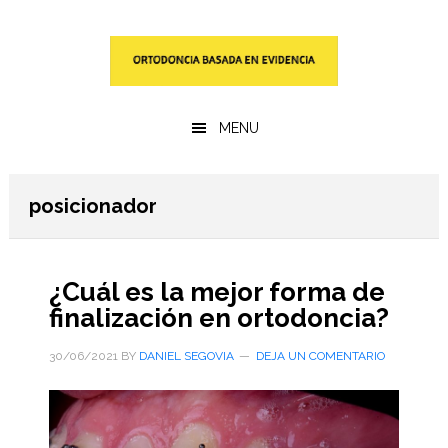
Saltar
Saltar
al
a
contenido
la
principal
barra
lateral
MENU
primaria
posicionador
¿Cuál es la mejor forma de
finalización en ortodoncia?
30/06/2021
BY
DANIEL SEGOVIA
DEJA UN COMENTARIO