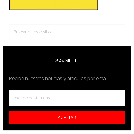
Buscar
en
este
sitio
SUSCRIBETE
Recibe nuestras noticias y artículos por email