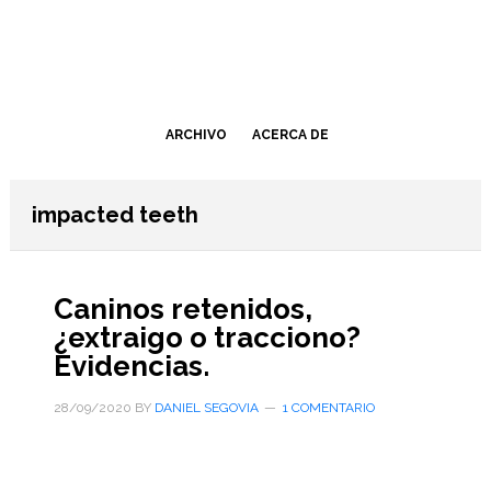
Saltar
Saltar
al
a
contenido
la
principal
barra
lateral
ARCHIVO
ACERCA DE
primaria
impacted teeth
Caninos retenidos,
¿extraigo o tracciono?
Evidencias.
28/09/2020
BY
DANIEL SEGOVIA
1 COMENTARIO