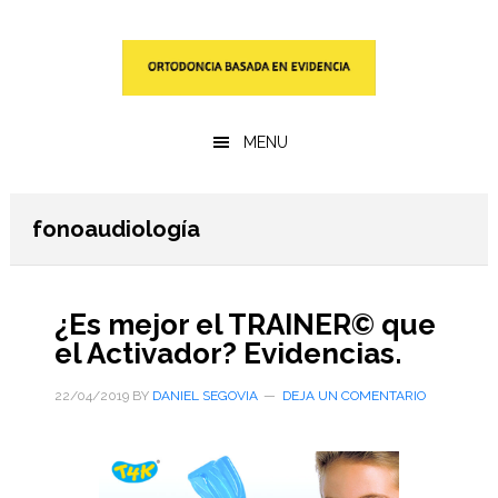
Saltar
Saltar
al
a
contenido
la
principal
barra
lateral
MENU
primaria
fonoaudiología
¿Es mejor el TRAINER© que
el Activador? Evidencias.
22/04/2019
BY
DANIEL SEGOVIA
DEJA UN COMENTARIO