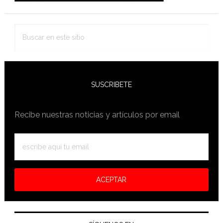
Buscar
en
este
sitio
SUSCRIBETE
Recibe nuestras noticias y artículos por email