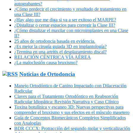
autograbantes?
¿Cómo predecir el crecimiento y resultado de tratamiento en
una Clase III?
¿Hay algo que me diga si va a ser exitoso el MARPE?
¿Distalizar o cerrar espacios para corregir la Clase III?
¿Cómo distalizar el maxilar con microimplantes en una Clase
II?
25 años de ortodoncia basada en evidencia.
¿Es mejor la cirugía guiada 3D en implantología?
¿Termina en una artritis el desplazamiento discal?
RELACIÓN CÉNTRICA VÍA AÉREA
¿La maloclusión causa bruxismo?
Noticias de Ortodoncia
Manejo Ortodóntico de Canino Impactado con Dilaceración
Radicular
Claves para el Tratamiento Ortodóntico en Reabsorción
Radicular Idiopática: Revisión Narrativa y Caso Clínico
Toxina botulínica y escaneo 3D: Nuevas perspectivas para
comprender el bruxismo y sus efectos en el músculo masetero
Guía de Conceptos Biomecánicos Complejos Simplificados
con Analogías
BDR CCCX: Protracción del segundo molar y verticalización