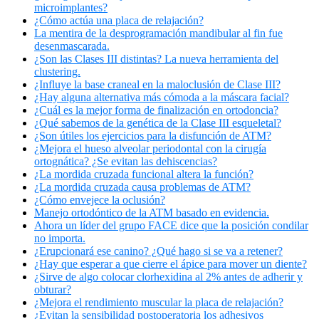
microimplantes?
¿Cómo actúa una placa de relajación?
La mentira de la desprogramación mandibular al fin fue
desenmascarada.
¿Son las Clases III distintas? La nueva herramienta del
clustering.
¿Influye la base craneal en la maloclusión de Clase III?
¿Hay alguna alternativa más cómoda a la máscara facial?
¿Cuál es la mejor forma de finalización en ortodoncia?
¿Qué sabemos de la genética de la Clase III esqueletal?
¿Son útiles los ejercicios para la disfunción de ATM?
¿Mejora el hueso alveolar periodontal con la cirugía
ortognática? ¿Se evitan las dehiscencias?
¿La mordida cruzada funcional altera la función?
¿La mordida cruzada causa problemas de ATM?
¿Cómo envejece la oclusión?
Manejo ortodóntico de la ATM basado en evidencia.
Ahora un líder del grupo FACE dice que la posición condilar
no importa.
¿Erupcionará ese canino? ¿Qué hago si se va a retener?
¿Hay que esperar a que cierre el ápice para mover un diente?
¿Sirve de algo colocar clorhexidina al 2% antes de adherir y
obturar?
¿Mejora el rendimiento muscular la placa de relajación?
¿Evitan la sensibilidad postoperatoria los adhesivos