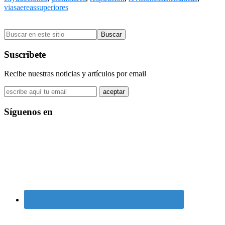
viasaereassuperiores
Barra
Buscar
lateral
en
primaria
este
Suscribete
sitio
Recibe nuestras noticias y artículos por email
Síguenos en