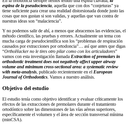
En la ortodoncia siempre hemos tenido una espina clavada,
la
espina de la pseudociencia
, aquella que con dos “conjeturas” ya
tiene suficiente para crear una realidad distorsionada donde justo las
cosas que nos gustan si son validas, y aquellas que van contra de
nuestras ideas son “malaciencia”.
Y no podemos salir de ahí, a menos que abracemos las evidencias, el
método científico, las pruebas y errores. Actualmente un tema con
mucha carga de pseudocientífica son los “problemas de respiración
causados por extracciones por ortodoncia”… así que antes que digas
“
OrthoHacker no le tires otro pilar como con los articuladores
”
vamos con esta investigación llamada
Extraction of premolars in
orthodontic treatment does not negatively affect upper airway
volume and minimum cross-sectional area: a systematic review
with meta-analysis
, publicado recientemente en el
European
Journal of Orthodontics
. Vamos a nuestro análisis.
Objetivo del estudio
El estudio tenía como objetivo identificar y evaluar críticamente los
efectos de las extracciones de premolares durante el tratamiento
ortodóntico sobre las dimensiones de las vías aéreas superiores,
específicamente el volumen y el área de sección transversal mínima
(minCSA).