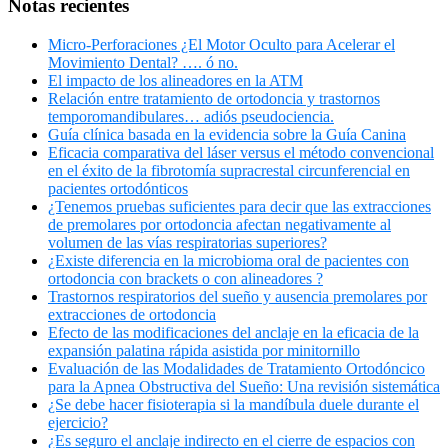
Notas recientes
Micro-Perforaciones ¿El Motor Oculto para Acelerar el
Movimiento Dental? …. ó no.
El impacto de los alineadores en la ATM
Relación entre tratamiento de ortodoncia y trastornos
temporomandibulares… adiós pseudociencia.
Guía clínica basada en la evidencia sobre la Guía Canina
Eficacia comparativa del láser versus el método convencional
en el éxito de la fibrotomía supracrestal circunferencial en
pacientes ortodónticos
¿Tenemos pruebas suficientes para decir que las extracciones
de premolares por ortodoncia afectan negativamente al
volumen de las vías respiratorias superiores?
¿Existe diferencia en la microbioma oral de pacientes con
ortodoncia con brackets o con alineadores ?
Trastornos respiratorios del sueño y ausencia premolares por
extracciones de ortodoncia
Efecto de las modificaciones del anclaje en la eficacia de la
expansión palatina rápida asistida por minitornillo
Evaluación de las Modalidades de Tratamiento Ortodóncico
para la Apnea Obstructiva del Sueño: Una revisión sistemática
¿Se debe hacer fisioterapia si la mandíbula duele durante el
ejercicio?
¿Es seguro el anclaje indirecto en el cierre de espacios con