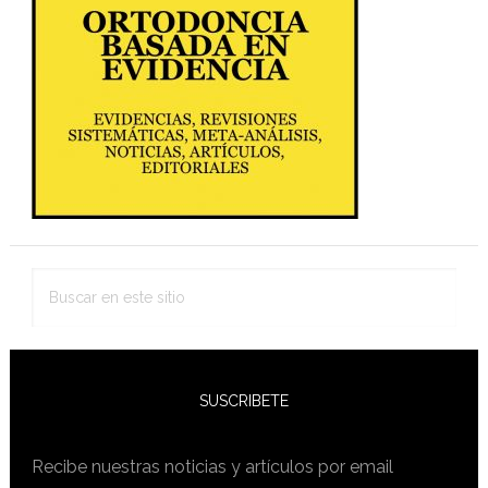
lateral
primaria
Buscar
en
este
sitio
SUSCRIBETE
Recibe nuestras noticias y artículos por email