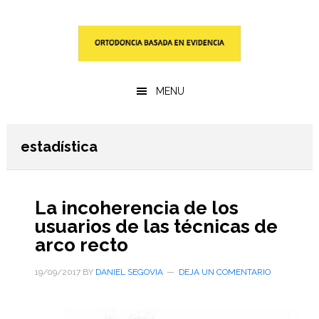
Saltar
Saltar
al
a
contenido
la
principal
barra
lateral
MENU
primaria
estadística
La incoherencia de los
usuarios de las técnicas de
arco recto
19/09/2017
BY
DANIEL SEGOVIA
DEJA UN COMENTARIO