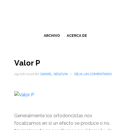
Saltar
Saltar
al
a
contenido
la
principal
barra
lateral
ARCHIVO
ACERCA DE
primaria
Valor P
09/06/2016
BY
DANIEL SEGOVIA
DEJA UN COMENTARIO
Generalmente los ortodoncistas nos
focalizamos en si un efecto se produce o no.