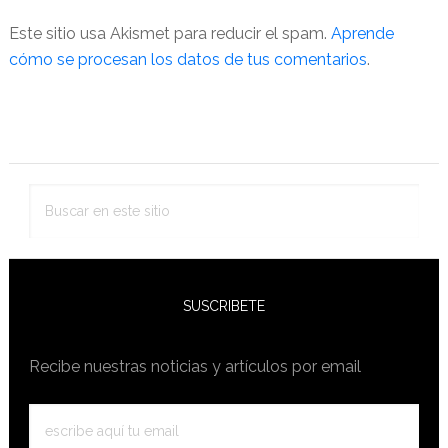
Este sitio usa Akismet para reducir el spam.
Aprende
cómo se procesan los datos de tus comentarios
.
Barra
lateral
primaria
Buscar
en
este
sitio
SUSCRIBETE
Recibe nuestras noticias y artículos por email