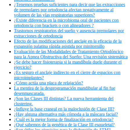
¿Tenemos pruebas suficientes para decir que las extracciones
de premolares por ortodoncia afectan negativamente al
volumen de las vías respiratorias superiores?
¿Existe diferencia en la microbioma oral de pacientes con
ortodoncia con brackets o con alineadores ?
Trastornos respiratorios del sueño y ausencia premolares por
extracciones de ortodoncia
Efecto de las modificaciones del anclaje en la eficacia de la
expansión palatina rápida asistida por minitornillo
Evaluación de las Modalidades de Tratamiento Ortodóncico
para la Apnea Obstructiva del Sueño: Una revisión sistemática
¿Se debe hacer fisioterapia si la mandíbula duele durante el
ejercicio?
¿Es seguro el anclaje indirecto en el cierre de espacios con
microimplantes?
¿Cómo actúa una placa de relajación?
La mentira de la desprogramación mandibular al fin fue
desenmascarada.
¿Son las Clases III distintas? La nueva herramienta del
clustering.
¿Influye la base craneal en la maloclusión de Clase III?
¿Hay alguna alternativa más cómoda a la máscara facial?
¿Cuál es la mejor forma de finalización en ortodoncia?
¿Qué sabemos de la genética de la Clase III esqueletal?
¿Son útiles los ejercicios para la disfunción de ATM?