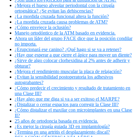
¿Mejora el hueso alveolar periodontal con la cirugía
ortognática? ¿Se evitan las dehiscencias?
¿La mordida cruzada funcional altera la función?
¿La mordida cruzada causa problemas de ATM?
¿Cómo envejece la oclusión?
Manejo ortodóntico de la ATM basado en evidencia.
Ahora un líder del grupo FACE dice que la posición condilar
no importa.
¿Erupcionará ese canino? ¿Qué hago si se va a retener?
¿Hay que esperar a que cierre el ápice para mover un diente?
¿Sirve de algo colocar clorhexidina al 2% antes de adherir y
obturar?
¿Mejora el rendimiento muscular la placa de relajación?
¿Evitan la sensibilidad postoperatoria los adhesivos
autograbantes?
¿Cómo predecir el crecimiento y resultado de tratamiento en
una Clase III?
¿Hay algo que me diga si va a ser exitoso el MARPE?
¿Distalizar o cerrar espacios para corregir la Clase III?
¿Cómo distalizar el maxilar con microimplantes en una Clase
II?
25 años de ortodoncia basada en evidencia.
¿Es mejor la cirugía guiada 3D en implantología?
¿Termina en una artritis el desplazamiento discal?