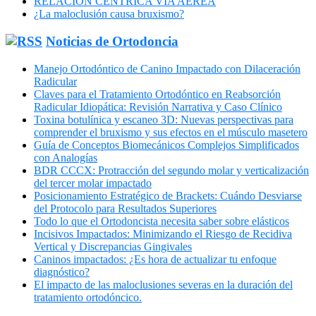
RELACIÓN CÉNTRICA VÍA AÉREA
¿La maloclusión causa bruxismo?
Noticias de Ortodoncia
Manejo Ortodóntico de Canino Impactado con Dilaceración
Radicular
Claves para el Tratamiento Ortodóntico en Reabsorción
Radicular Idiopática: Revisión Narrativa y Caso Clínico
Toxina botulínica y escaneo 3D: Nuevas perspectivas para
comprender el bruxismo y sus efectos en el músculo masetero
Guía de Conceptos Biomecánicos Complejos Simplificados
con Analogías
BDR CCCX: Protracción del segundo molar y verticalización
del tercer molar impactado
Posicionamiento Estratégico de Brackets: Cuándo Desviarse
del Protocolo para Resultados Superiores
Todo lo que el Ortodoncista necesita saber sobre elásticos
Incisivos Impactados: Minimizando el Riesgo de Recidiva
Vertical y Discrepancias Gingivales
Caninos impactados: ¿Es hora de actualizar tu enfoque
diagnóstico?
El impacto de las maloclusiones severas en la duración del
tratamiento ortodóncico.