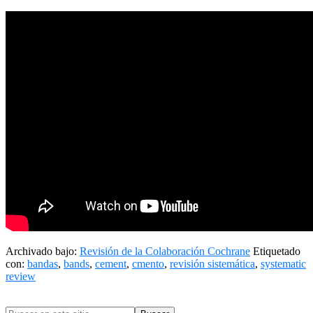
Archivado bajo:
Revisión de la Colaboración Cochrane
Etiquetado
con:
bandas
,
bands
,
cement
,
cmento
,
revisión sistemática
,
systematic
review
Barra
Buscar