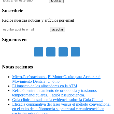
lateral
en
primaria
este
Suscribete
sitio
Recibe nuestras noticias y artículos por email
Síguenos en
Notas recientes
Micro-Perforaciones ¿El Motor Oculto para Acelerar el
Movimiento Dental? …. ó no.
El impacto de los alineadores en la ATM
Relación entre tratamiento de ortodoncia y trastornos
temporomandibulares… adiós pseudociencia.
Guía clínica basada en la evidencia sobre la Guía Canina
Eficacia comparativa del láser versus el método convencional
en el éxito de la fibrotomía supracrestal circunferencial en
pacientes ortodónticos