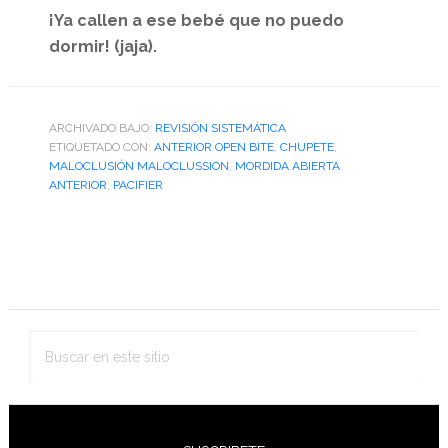
¡Ya callen a ese bebé que no puedo
dormir! (jaja).
ARCHIVADO BAJO:
REVISIÓN SISTEMÁTICA
ETIQUETADO CON:
ANTERIOR OPEN BITE
,
CHUPETE
,
MALOCLUSIÓN MALOCLUSSION
,
MORDIDA ABIERTA
ANTERIOR
,
PACIFIER
Barra
lateral
primaria
Buscar
en
este
sitio