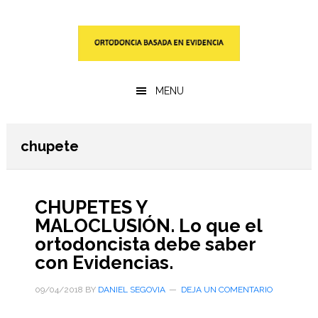
Saltar
Saltar
al
a
contenido
la
principal
barra
lateral
MENU
primaria
chupete
CHUPETES Y
MALOCLUSIÓN. Lo que el
ortodoncista debe saber
con Evidencias.
09/04/2018
BY
DANIEL SEGOVIA
DEJA UN COMENTARIO