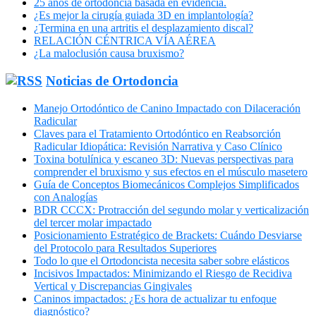
25 años de ortodoncia basada en evidencia.
¿Es mejor la cirugía guiada 3D en implantología?
¿Termina en una artritis el desplazamiento discal?
RELACIÓN CÉNTRICA VÍA AÉREA
¿La maloclusión causa bruxismo?
Noticias de Ortodoncia
Manejo Ortodóntico de Canino Impactado con Dilaceración
Radicular
Claves para el Tratamiento Ortodóntico en Reabsorción
Radicular Idiopática: Revisión Narrativa y Caso Clínico
Toxina botulínica y escaneo 3D: Nuevas perspectivas para
comprender el bruxismo y sus efectos en el músculo masetero
Guía de Conceptos Biomecánicos Complejos Simplificados
con Analogías
BDR CCCX: Protracción del segundo molar y verticalización
del tercer molar impactado
Posicionamiento Estratégico de Brackets: Cuándo Desviarse
del Protocolo para Resultados Superiores
Todo lo que el Ortodoncista necesita saber sobre elásticos
Incisivos Impactados: Minimizando el Riesgo de Recidiva
Vertical y Discrepancias Gingivales
Caninos impactados: ¿Es hora de actualizar tu enfoque
diagnóstico?