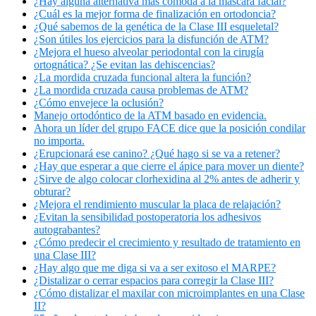
¿Hay alguna alternativa más cómoda a la máscara facial?
¿Cuál es la mejor forma de finalización en ortodoncia?
¿Qué sabemos de la genética de la Clase III esqueletal?
¿Son útiles los ejercicios para la disfunción de ATM?
¿Mejora el hueso alveolar periodontal con la cirugía
ortognática? ¿Se evitan las dehiscencias?
¿La mordida cruzada funcional altera la función?
¿La mordida cruzada causa problemas de ATM?
¿Cómo envejece la oclusión?
Manejo ortodóntico de la ATM basado en evidencia.
Ahora un líder del grupo FACE dice que la posición condilar
no importa.
¿Erupcionará ese canino? ¿Qué hago si se va a retener?
¿Hay que esperar a que cierre el ápice para mover un diente?
¿Sirve de algo colocar clorhexidina al 2% antes de adherir y
obturar?
¿Mejora el rendimiento muscular la placa de relajación?
¿Evitan la sensibilidad postoperatoria los adhesivos
autograbantes?
¿Cómo predecir el crecimiento y resultado de tratamiento en
una Clase III?
¿Hay algo que me diga si va a ser exitoso el MARPE?
¿Distalizar o cerrar espacios para corregir la Clase III?
¿Cómo distalizar el maxilar con microimplantes en una Clase
II?