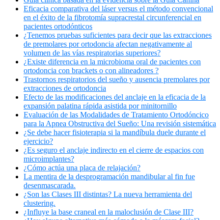
Eficacia comparativa del láser versus el método convencional
en el éxito de la fibrotomía supracrestal circunferencial en
pacientes ortodónticos
¿Tenemos pruebas suficientes para decir que las extracciones
de premolares por ortodoncia afectan negativamente al
volumen de las vías respiratorias superiores?
¿Existe diferencia en la microbioma oral de pacientes con
ortodoncia con brackets o con alineadores ?
Trastornos respiratorios del sueño y ausencia premolares por
extracciones de ortodoncia
Efecto de las modificaciones del anclaje en la eficacia de la
expansión palatina rápida asistida por minitornillo
Evaluación de las Modalidades de Tratamiento Ortodóncico
para la Apnea Obstructiva del Sueño: Una revisión sistemática
¿Se debe hacer fisioterapia si la mandíbula duele durante el
ejercicio?
¿Es seguro el anclaje indirecto en el cierre de espacios con
microimplantes?
¿Cómo actúa una placa de relajación?
La mentira de la desprogramación mandibular al fin fue
desenmascarada.
¿Son las Clases III distintas? La nueva herramienta del
clustering.
¿Influye la base craneal en la maloclusión de Clase III?