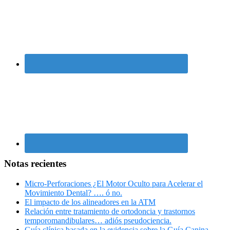
Notas recientes
Micro-Perforaciones ¿El Motor Oculto para Acelerar el
Movimiento Dental? …. ó no.
El impacto de los alineadores en la ATM
Relación entre tratamiento de ortodoncia y trastornos
temporomandibulares… adiós pseudociencia.
Guía clínica basada en la evidencia sobre la Guía Canina