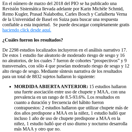
En el número de marzo del 2018 del PIO se ha publicado una
Revisión Sistemática llevada adelante por
Karin Michèle Schmid,
Remo Kugler, Prasad Nalabothu, Carles Bosch y Carlalberta Verna
de
la Universidad de Basel en Suiza para buscar una respuesta
confiable a esta inquietud. Se puede descargar completamente gratis
haciendo click desde aquí.
¿Cuáles fueron los resultados?
De 2298 estudios localizados incluyeron en el análisis narrativo 17.
De estos 1 estudio fue aleatorio de moderado riesgo de sesgo y 16
no aleatorios, de los cuales 7 fueron de cohortes “prospectivos” y 9
transversales, con sólo 4 que poseían moderado riesgo de sesgo y 12
alto riesgo de sesgo. Mediante síntesis narrativa de los resultados
para un total de 8832 sujetos hallaron lo siguiente:
MORDIDA ABIERTA ANTERIOR:
15 estudios hallaron
una fuerte asociación entre uso de chupete y MAA, con una
prevalencia en un rango de 8.5-93.6%. Los resultados en
cuanto a duración y frecuencia del hábito fueron
contrapuestos: 2 estudios hallaron que utilizar chupete más de
dos años predispone a MAA en la niñez, 1 estudio halló que
incluso 1 año de uso de chupete predispone a MAA en la
niñez, 1 estudio halló que el uso diurno y nocturno desarrolla
más MAA y otro que no.