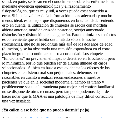
salud, en parte, se basan en el conocimiento sobre las enfermedades
mediante evidencia epidemiológica y el razonamiento
fisiopatológico, que es muy útil, a veces puede estar sometido a
error. Si bien la validez de la información no es adecuada y mucho
menos ideal, es la mejor que disponemos en la actualidad. Teniendo
esto en cuenta, la utilización de chupetes se asocia con mordida
abierta anterior, mordida cruzada posterior, overjet aumentado,
distoclusión y disfunción de la deglución. Para minimizar sus efectos
es conveniente que el hábito sea limitado sólo a la noche
(frecuencia), que no se prolongue más allá de los dos años de edad
(duración) y se ha observado una remisión espontánea en el corto
plazo luego de discontinuar su uso a corta edad. Los chupetes
“funcionales” no previenen el impacto deletéreo en la oclusión, pero
lo minimizan, por lo que pueden ser de alguna utilidad en casos
seleccionados. Si bien en base a esta evidencia los efectos de los
chupetes en el sistema oral son perjudiciales, debemos ser
razonables en cuanto a realizar recomendaciones a nuestros
pacientes ya que en la sociedad moderna el tiempo es tirano y
posiblemente sea una herramienta para mejorar el confort familiar si
no se dispone de otros recursos; pero tampoco podemos dejar de
hacer notar que la MAA es una patología de muy difícil corrección
una vez instalada.
¡Ya callen a ese bebé que no puedo dormir! (jaja).