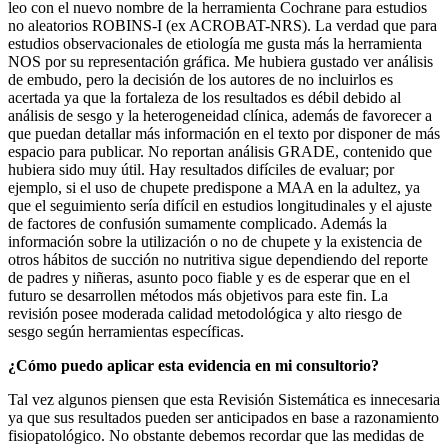
leo con el nuevo nombre de la herramienta Cochrane para estudios
no aleatorios ROBINS-I (ex ACROBAT-NRS). La verdad que para
estudios observacionales de etiología me gusta más la herramienta
NOS por su representación gráfica. Me hubiera gustado ver análisis
de embudo, pero la decisión de los autores de no incluirlos es
acertada ya que la fortaleza de los resultados es débil debido al
análisis de sesgo y la heterogeneidad clínica, además de favorecer a
que puedan detallar más información en el texto por disponer de más
espacio para publicar. No reportan análisis GRADE, contenido que
hubiera sido muy útil. Hay resultados difíciles de evaluar; por
ejemplo, si el uso de chupete predispone a MAA en la adultez, ya
que el seguimiento sería difícil en estudios longitudinales y el ajuste
de factores de confusión sumamente complicado. Además la
información sobre la utilización o no de chupete y la existencia de
otros hábitos de succión no nutritiva sigue dependiendo del reporte
de padres y niñeras, asunto poco fiable y es de esperar que en el
futuro se desarrollen métodos más objetivos para este fin. La
revisión posee moderada calidad metodológica y alto riesgo de
sesgo según herramientas específicas.
¿Cómo puedo aplicar esta evidencia en mi consultorio?
Tal vez algunos piensen que esta Revisión Sistemática es innecesaria
ya que sus resultados pueden ser anticipados en base a razonamiento
fisiopatológico. No obstante debemos recordar que las medidas de