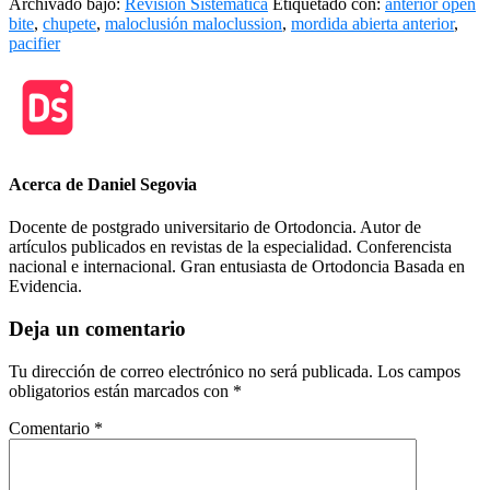
Archivado bajo:
Revisión Sistemática
Etiquetado con:
anterior open
bite
,
chupete
,
maloclusión maloclussion
,
mordida abierta anterior
,
pacifier
Acerca de
Daniel Segovia
Docente de postgrado universitario de Ortodoncia. Autor de
artículos publicados en revistas de la especialidad. Conferencista
nacional e internacional. Gran entusiasta de Ortodoncia Basada en
Evidencia.
Interacciones
Deja un comentario
del
Tu dirección de correo electrónico no será publicada.
Los campos
lector
obligatorios están marcados con
*
Comentario
*