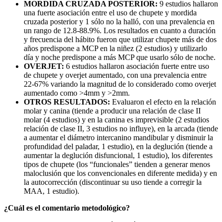
MORDIDA CRUZADA POSTERIOR:
9 estudios hallaron
una fuerte asociación entre el uso de chupete y mordida
cruzada posterior y 1 sólo no la halló, con una prevalencia en
un rango de 12.8-88.9%. Los resultados en cuanto a duración
y frecuencia del hábito fueron que utilizar chupete más de dos
años predispone a MCP en la niñez (2 estudios) y utilizarlo
día y noche predispone a más MCP que usarlo sólo de noche.
OVERJET:
6 estudios hallaron asociación fuerte entre uso
de chupete y overjet aumentado, con una prevalencia entre
22-67% variando la magnitud de lo considerado como overjet
aumentado como >4mm y >2mm.
OTROS RESULTADOS:
Evaluaron el efecto en la relación
molar y canina (tiende a producir una relación de clase II
molar (4 estudios) y en la canina es imprevisible (2 estudios
relación de clase II, 3 estudios no influye), en la arcada (tiende
a aumentar el diámetro intercanino mandibular y disminuir la
profundidad del paladar, 1 estudio), en la deglución (tiende a
aumentar la deglución disfuncional, 1 estudio), los diferentes
tipos de chupete (los “funcionales” tienden a generar menos
maloclusión que los convencionales en diferente medida) y en
la autocorrección (discontinuar su uso tiende a corregir la
MAA, 1 estudio).
¿Cuál es el comentario metodológico?