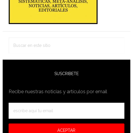
Buscar
en
este
sitio
SUSCRIBETE
Recibe nuestras noticias y artículos por email