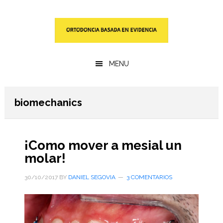
Saltar
Saltar
al
a
contenido
la
principal
barra
lateral
MENU
primaria
biomechanics
¡Como mover a mesial un
molar!
30/10/2017
BY
DANIEL SEGOVIA
3 COMENTARIOS