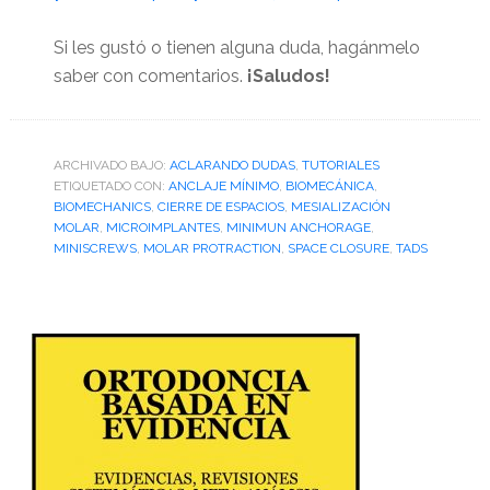
Si les gustó o tienen alguna duda, hagánmelo
saber con comentarios.
¡Saludos!
ARCHIVADO BAJO:
ACLARANDO DUDAS
,
TUTORIALES
ETIQUETADO CON:
ANCLAJE MÍNIMO
,
BIOMECÁNICA
,
BIOMECHANICS
,
CIERRE DE ESPACIOS
,
MESIALIZACIÓN
MOLAR
,
MICROIMPLANTES
,
MINIMUN ANCHORAGE
,
MINISCREWS
,
MOLAR PROTRACTION
,
SPACE CLOSURE
,
TADS
Barra
lateral
primaria