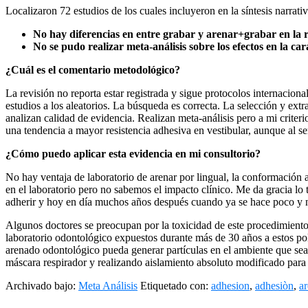
Localizaron 72 estudios de los cuales incluyeron en la síntesis narrati
No hay diferencias en entre grabar y arenar+grabar en la re
No se pudo realizar meta-análisis sobre los efectos en la car
¿Cuál es el comentario metodológico?
La revisión no reporta estar registrada y sigue protocolos internaciona
estudios a los aleatorios. La búsqueda es correcta. La selección y ext
analizan calidad de evidencia. Realizan meta-análisis pero a mi criteri
una tendencia a mayor resistencia adhesiva en vestibular, aunque al se
¿Cómo puedo aplicar esta evidencia en mi consultorio?
No hay ventaja de laboratorio de arenar por lingual, la conformación a
en el laboratorio pero no sabemos el impacto clínico. Me da gracia lo
adherir y hoy en día muchos años después cuando ya se hace poco y n
Algunos doctores se preocupan por la toxicidad de este procedimiento,
laboratorio odontológico expuestos durante más de 30 años a estos polv
arenado odontológico pueda generar partículas en el ambiente que se
máscara respirador y realizando aislamiento absoluto modificado para 
Archivado bajo:
Meta Análisis
Etiquetado con:
adhesion
,
adhesiòn
,
a