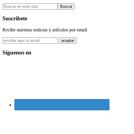
Barra
Buscar
lateral
en
primaria
este
Suscribete
sitio
Recibe nuestras noticias y artículos por email
Síguenos en