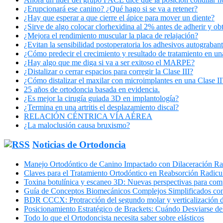
¿Erupcionará ese canino? ¿Qué hago si se va a retener?
¿Hay que esperar a que cierre el ápice para mover un diente?
¿Sirve de algo colocar clorhexidina al 2% antes de adherir y ob
¿Mejora el rendimiento muscular la placa de relajación?
¿Evitan la sensibilidad postoperatoria los adhesivos autograban
¿Cómo predecir el crecimiento y resultado de tratamiento en un
¿Hay algo que me diga si va a ser exitoso el MARPE?
¿Distalizar o cerrar espacios para corregir la Clase III?
¿Cómo distalizar el maxilar con microimplantes en una Clase II
25 años de ortodoncia basada en evidencia.
¿Es mejor la cirugía guiada 3D en implantología?
¿Termina en una artritis el desplazamiento discal?
RELACIÓN CÉNTRICA VÍA AÉREA
¿La maloclusión causa bruxismo?
Noticias de Ortodoncia
Manejo Ortodóntico de Canino Impactado con Dilaceración Ra
Claves para el Tratamiento Ortodóntico en Reabsorción Radicul
Toxina botulínica y escaneo 3D: Nuevas perspectivas para comp
Guía de Conceptos Biomecánicos Complejos Simplificados co
BDR CCCX: Protracción del segundo molar y verticalización d
Posicionamiento Estratégico de Brackets: Cuándo Desviarse de
Todo lo que el Ortodoncista necesita saber sobre elásticos