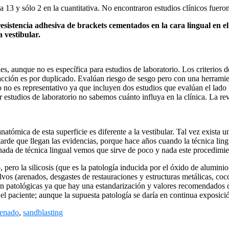
va 13 y sólo 2 en la cuantitativa. No encontraron estudios clínicos fuero
sistencia adhesiva de brackets cementados en la cara lingual en el
a vestibular.
les, aunque no es específica para estudios de laboratorio. Los criterios 
racción es por duplicado. Evalúan riesgo de sesgo pero con una herramien
o no es representativo ya que incluyen dos estudios que evalúan el lado 
r estudios de laboratorio no sabemos cuánto influya en la clínica. La re
natómica de esta superficie es diferente a la vestibular. Tal vez exista 
 tarde que llegan las evidencias, porque hace años cuando la técnica lin
ada de técnica lingual vemos que sirve de poco y nada este procedimie
 pero la silicosis (que es la patología inducida por el óxido de alumi
os (arenados, desgastes de restauraciones y estructuras metálicas, cocc
an patológicas ya que hay una estandarización y valores recomendados 
el paciente; aunque la supuesta patología se daría en continua exposici
renado
,
sandblasting