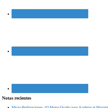
Notas recientes
Micro-Perforaciones ¿El Motor Oculto para Acelerar el Movim