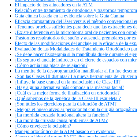
El impacto de los alineadores en la ATM
Relación entre tratamiento de ortodoncia y trastornos temporo
Guía clínica basada en la evidencia sobre la Guía Canina
Eficacia comparativa del láser versus el método convencional en 
¿Tenemos pruebas suficientes para decir que las extracciones de
¿Existe diferencia en la microbioma oral de pacientes con ortod
Trastornos respiratorios del sueño y ausencia premolares por ex
Efecto de las modificaciones del anclaje en la eficacia de la exp
Evaluación de las Modalidades de Tratamiento Ortodóncico para
¿Se debe hacer fisioterapia si la mandíbula duele durante el ejer
¿Es seguro el anclaje indirecto en el cierre de espacios con mic
¿Cómo actúa una placa de relajación?
La mentira de la desprogramación mandibular al fin fue desenm
¿Son las Clases III distintas? La nueva herramienta del clusterin
¿Influye la base craneal en la maloclusión de Clase III?
¿Hay alguna alternativa más cómoda a la máscara facial?
¿Cuál es la mejor forma de finalización en ortodoncia?
¿Qué sabemos de la genética de la Clase III esqueletal?
¿Son útiles los ejercicios para la disfunción de ATM?
¿Mejora el hueso alveolar periodontal con la cirugía ortognática
¿La mordida cruzada funcional altera la función?
¿La mordida cruzada causa problemas de ATM?
¿Cómo envejece la oclusión?
Manejo ortodóntico de la ATM basado en evidencia.
Ahora un líder del grupo FACE dice que la posición condilar n