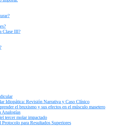
turar?
tes?
a Clase III?
?
dicular
ar Idiopática: Revisión Narrativa y Caso Clínico
render el bruxismo y sus efectos en el músculo masetero
n Analogías
el tercer molar impactado
l Protocolo para Resultados Superiores