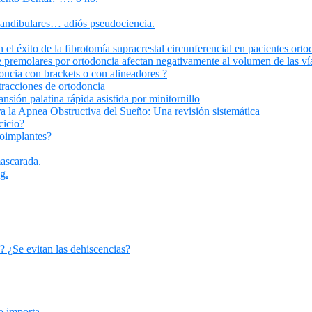
mandibulares… adiós pseudociencia.
el éxito de la fibrotomía supracrestal circunferencial en pacientes orto
 premolares por ortodoncia afectan negativamente al volumen de las vía
oncia con brackets o con alineadores ?
tracciones de ortodoncia
ansión palatina rápida asistida por minitornillo
 la Apnea Obstructiva del Sueño: Una revisión sistemática
cicio?
roimplantes?
ascarada.
g.
? ¿Se evitan las dehiscencias?
o importa.