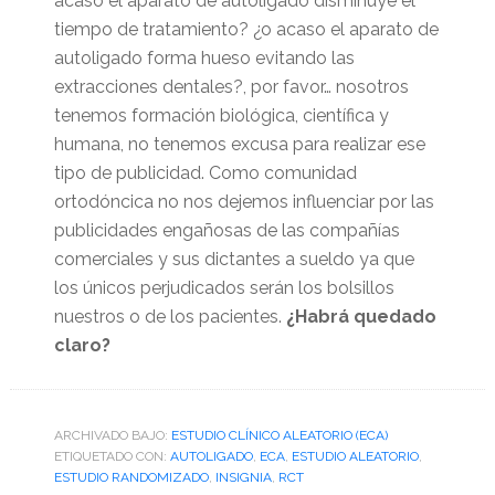
acaso el aparato de autoligado disminuye el
tiempo de tratamiento? ¿o acaso el aparato de
autoligado forma hueso evitando las
extracciones dentales?, por favor… nosotros
tenemos formación biológica, científica y
humana, no tenemos excusa para realizar ese
tipo de publicidad. Como comunidad
ortodóncica no nos dejemos influenciar por las
publicidades engañosas de las compañías
comerciales y sus dictantes a sueldo ya que
los únicos perjudicados serán los bolsillos
nuestros o de los pacientes.
¿Habrá quedado
claro?
ARCHIVADO BAJO:
ESTUDIO CLÍNICO ALEATORIO (ECA)
ETIQUETADO CON:
AUTOLIGADO
,
ECA
,
ESTUDIO ALEATORIO
,
ESTUDIO RANDOMIZADO
,
INSIGNIA
,
RCT