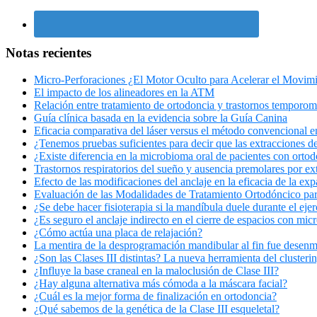
Notas recientes
Micro-Perforaciones ¿El Motor Oculto para Acelerar el Movim
El impacto de los alineadores en la ATM
Relación entre tratamiento de ortodoncia y trastornos temporo
Guía clínica basada en la evidencia sobre la Guía Canina
Eficacia comparativa del láser versus el método convencional en 
¿Tenemos pruebas suficientes para decir que las extracciones de
¿Existe diferencia en la microbioma oral de pacientes con ortod
Trastornos respiratorios del sueño y ausencia premolares por ex
Efecto de las modificaciones del anclaje en la eficacia de la exp
Evaluación de las Modalidades de Tratamiento Ortodóncico para
¿Se debe hacer fisioterapia si la mandíbula duele durante el ejer
¿Es seguro el anclaje indirecto en el cierre de espacios con mic
¿Cómo actúa una placa de relajación?
La mentira de la desprogramación mandibular al fin fue desenm
¿Son las Clases III distintas? La nueva herramienta del clusterin
¿Influye la base craneal en la maloclusión de Clase III?
¿Hay alguna alternativa más cómoda a la máscara facial?
¿Cuál es la mejor forma de finalización en ortodoncia?
¿Qué sabemos de la genética de la Clase III esqueletal?