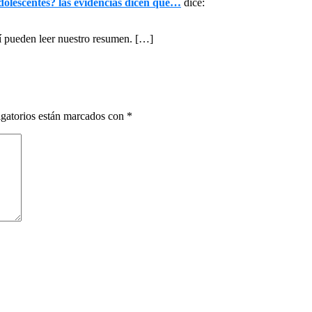
dolescentes? las evidencias dicen que…
dice:
í pueden leer nuestro resumen. […]
gatorios están marcados con
*