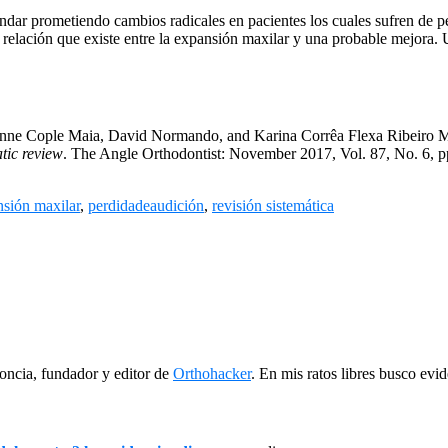
ndar prometiendo cambios radicales en pacientes los cuales sufren de p
relación que existe entre la expansión maxilar y una probable mejora. 
nne Cople Maia
,
David Normando
, and
Karina Corrêa Flexa Ribeiro 
tic review
. The Angle Orthodontist: November 2017, Vol. 87, No. 6, p
sión maxilar
,
perdidadeaudición
,
revisión sistemática
oncia, fundador y editor de
Orthohacker
. En mis ratos libres busco evi