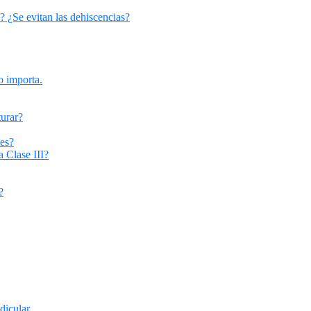
? ¿Se evitan las dehiscencias?
o importa.
turar?
tes?
a Clase III?
?
dicular