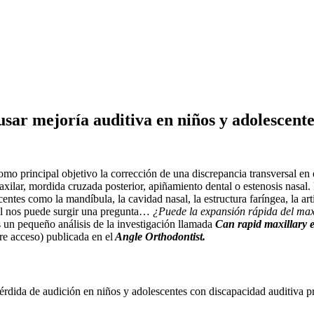
sar mejoría auditiva en niños y adolescente
omo principal objetivo la corrección de una discrepancia transversal en 
axilar, mordida cruzada posterior, apiñamiento dental o estenosis nasal.
acentes como la mandíbula, la cavidad nasal, la estructura faríngea, la 
ual nos puede surgir una pregunta…
¿Puede la expansión rápida del maxi
s un pequeño análisis de la investigación llamada
Can rapid maxillary 
re acceso) publicada en el
Angle Orthodontist.
 pérdida de audición en niños y adolescentes con discapacidad auditiva p