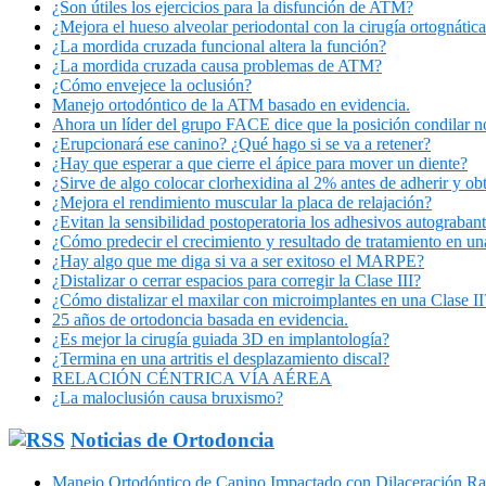
¿Son útiles los ejercicios para la disfunción de ATM?
¿Mejora el hueso alveolar periodontal con la cirugía ortognática
¿La mordida cruzada funcional altera la función?
¿La mordida cruzada causa problemas de ATM?
¿Cómo envejece la oclusión?
Manejo ortodóntico de la ATM basado en evidencia.
Ahora un líder del grupo FACE dice que la posición condilar n
¿Erupcionará ese canino? ¿Qué hago si se va a retener?
¿Hay que esperar a que cierre el ápice para mover un diente?
¿Sirve de algo colocar clorhexidina al 2% antes de adherir y ob
¿Mejora el rendimiento muscular la placa de relajación?
¿Evitan la sensibilidad postoperatoria los adhesivos autograban
¿Cómo predecir el crecimiento y resultado de tratamiento en un
¿Hay algo que me diga si va a ser exitoso el MARPE?
¿Distalizar o cerrar espacios para corregir la Clase III?
¿Cómo distalizar el maxilar con microimplantes en una Clase II
25 años de ortodoncia basada en evidencia.
¿Es mejor la cirugía guiada 3D en implantología?
¿Termina en una artritis el desplazamiento discal?
RELACIÓN CÉNTRICA VÍA AÉREA
¿La maloclusión causa bruxismo?
Noticias de Ortodoncia
Manejo Ortodóntico de Canino Impactado con Dilaceración Ra