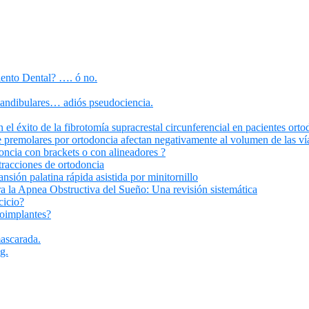
iento Dental? …. ó no.
mandibulares… adiós pseudociencia.
el éxito de la fibrotomía supracrestal circunferencial en pacientes orto
 premolares por ortodoncia afectan negativamente al volumen de las vía
oncia con brackets o con alineadores ?
tracciones de ortodoncia
ansión palatina rápida asistida por minitornillo
 la Apnea Obstructiva del Sueño: Una revisión sistemática
cicio?
roimplantes?
ascarada.
g.