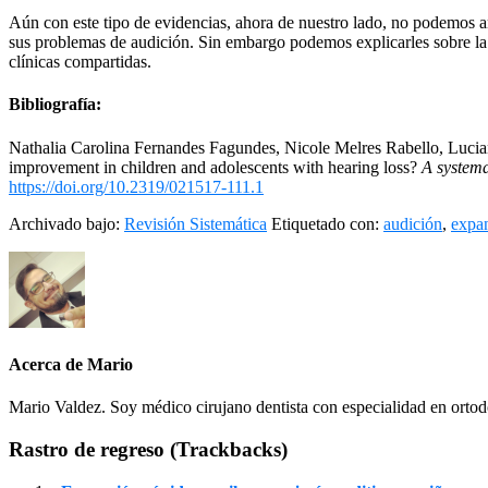
Aún con este tipo de evidencias, ahora de nuestro lado, no podemos a
sus problemas de audición. Sin embargo podemos explicarles sobre la 
clínicas compartidas.
Bibliografía:
Nathalia Carolina Fernandes Fagundes
,
Nicole Melres Rabello
,
Lucia
improvement in children and adolescents with hearing loss?
A systema
https://doi.org/10.2319/021517-111.1
Archivado bajo:
Revisión Sistemática
Etiquetado con:
audición
,
expan
Acerca de
Mario
Mario Valdez. Soy médico cirujano dentista con especialidad en ortod
Interacciones
Rastro de regreso (Trackbacks)
del