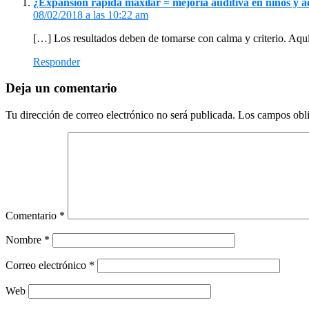
¿Expansión rápida maxilar = mejoría auditiva en niños y a
lector
08/02/2018 a las 10:22 am
[…] Los resultados deben de tomarse con calma y criterio. Aqu
Responder
Deja un comentario
Tu dirección de correo electrónico no será publicada.
Los campos obli
Comentario
*
Nombre
*
Correo electrónico
*
Web