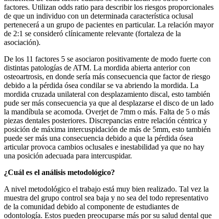
factores. Utilizan odds ratio para describir los riesgos proporcionales
de que un individuo con un determinada característica oclusal
pertenecerá a un grupo de pacientes en particular. La relación mayor
de 2:1 se consideró clínicamente relevante (fortaleza de la
asociación).
De los 11 factores 5 se asociaron positivamente de modo fuerte con
distintas patologías de ATM. La mordida abierta anterior con
osteoartrosis, en donde sería más consecuencia que factor de riesgo
debido a la pérdida ósea condilar se va abriendo la mordida. La
mordida cruzada unilateral con desplazamiento discal, esto también
pude ser más consecuencia ya que al desplazarse el disco de un lado
la mandíbula se acomoda. Overjet de 7mm o más. Falta de 5 o más
piezas dentales posteriores. Discrepancias entre relación céntrica y
posición de máxima intercuspidación de más de 5mm, esto también
puede ser más una consecuencia debido a que la pérdida ósea
articular provoca cambios oclusales e inestabilidad ya que no hay
una posición adecuada para intercuspidar.
¿Cuál es el análisis metodológico?
A nivel metodológico el trabajo está muy bien realizado. Tal vez la
muestra del grupo control sea baja y no sea del todo representativo
de la comunidad debido al componente de estudiantes de
odontología. Estos pueden preocuparse más por su salud dental que