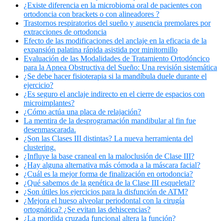
¿Existe diferencia en la microbioma oral de pacientes con
ortodoncia con brackets o con alineadores ?
Trastornos respiratorios del sueño y ausencia premolares por
extracciones de ortodoncia
Efecto de las modificaciones del anclaje en la eficacia de la
expansión palatina rápida asistida por minitornillo
Evaluación de las Modalidades de Tratamiento Ortodóncico
para la Apnea Obstructiva del Sueño: Una revisión sistemática
¿Se debe hacer fisioterapia si la mandíbula duele durante el
ejercicio?
¿Es seguro el anclaje indirecto en el cierre de espacios con
microimplantes?
¿Cómo actúa una placa de relajación?
La mentira de la desprogramación mandibular al fin fue
desenmascarada.
¿Son las Clases III distintas? La nueva herramienta del
clustering.
¿Influye la base craneal en la maloclusión de Clase III?
¿Hay alguna alternativa más cómoda a la máscara facial?
¿Cuál es la mejor forma de finalización en ortodoncia?
¿Qué sabemos de la genética de la Clase III esqueletal?
¿Son útiles los ejercicios para la disfunción de ATM?
¿Mejora el hueso alveolar periodontal con la cirugía
ortognática? ¿Se evitan las dehiscencias?
¿La mordida cruzada funcional altera la función?