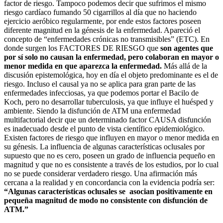
factor de riesgo. Tampoco podemos decir que sufrimos el mismo
riesgo cardíaco fumando 50 cigarrillos al día que no haciendo
ejercicio aeróbico regularmente, por ende estos factores poseen
diferente magnitud en la génesis de la enfermedad. Apareció el
concepto de “enfermedades crónicas no transmisibles” (ETC). En
donde surgen los FACTORES DE RIESGO que
son agentes que
por sí solo no causan la enfermedad, pero colaboran en mayor o
menor medida en que aparezca la enfermedad.
Más allá de la
discusión epistemológica, hoy en día el objeto predominante es el de
riesgo. Incluso el causal ya no se aplica para gran parte de las
enfermedades infecciosas, ya que podemos portar el Bacilo de
Koch, pero no desarrollar tuberculosis, ya que influye el huésped y
ambiente. Siendo la disfunción de ATM una enfermedad
multifactorial decir que un determinado factor CAUSA disfunción
es inadecuado desde el punto de vista científico epidemiológico.
Existen factores de riesgo que influyen en mayor o menor medida en
su génesis. La influencia de algunas características oclusales por
supuesto que no es cero, poseen un grado de influencia pequeño en
magnitud y que no es consistente a través de los estudios, por lo cual
no se puede considerar verdadero riesgo. Una afirmación más
cercana a la realidad y en concordancia con la evidencia podría ser:
“Algunas características oclusales se asocian positivamente en
pequeña magnitud de modo no consistente con disfunción de
ATM.”