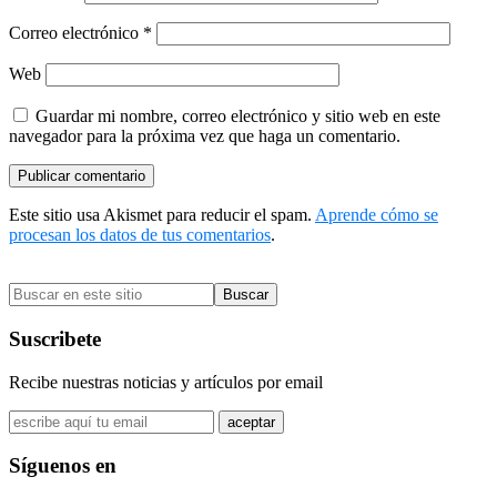
Correo electrónico
*
Web
Guardar mi nombre, correo electrónico y sitio web en este
navegador para la próxima vez que haga un comentario.
Este sitio usa Akismet para reducir el spam.
Aprende cómo se
procesan los datos de tus comentarios
.
Barra
Buscar
lateral
en
primaria
este
Suscribete
sitio
Recibe nuestras noticias y artículos por email
Síguenos en