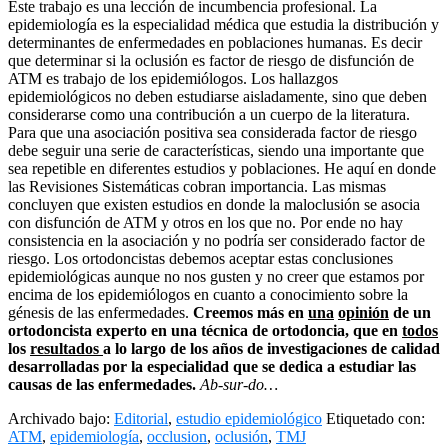
Este trabajo es una lección de incumbencia profesional. La
epidemiología es la especialidad médica que estudia la distribución y
determinantes de enfermedades en poblaciones humanas. Es decir
que determinar si la oclusión es factor de riesgo de disfunción de
ATM es trabajo de los epidemiólogos. Los hallazgos
epidemiológicos no deben estudiarse aisladamente, sino que deben
considerarse como una contribución a un cuerpo de la literatura.
Para que una asociación positiva sea considerada factor de riesgo
debe seguir una serie de características, siendo una importante que
sea repetible en diferentes estudios y poblaciones. He aquí en donde
las Revisiones Sistemáticas cobran importancia. Las mismas
concluyen que existen estudios en donde la maloclusión se asocia
con disfunción de ATM y otros en los que no. Por ende no hay
consistencia en la asociación y no podría ser considerado factor de
riesgo. Los ortodoncistas debemos aceptar estas conclusiones
epidemiológicas aunque no nos gusten y no creer que estamos por
encima de los epidemiólogos en cuanto a conocimiento sobre la
génesis de las enfermedades.
Creemos más en
una
opinión
de un
ortodoncista experto en una técnica de ortodoncia, que en
todos
los
resultados
a lo largo de los años de investigaciones de calidad
desarrolladas por la especialidad que se dedica a estudiar las
causas de las enfermedades.
Ab-sur-do…
Archivado bajo:
Editorial
,
estudio epidemiológico
Etiquetado con:
ATM
,
epidemiología
,
occlusion
,
oclusión
,
TMJ