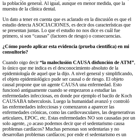
la población general. Al igual, aunque en menor medida, que la
muestra de la clínica dental.
Un dato a tener en cuenta que es aclarado en la discusión es que el
estudio detecta ASOCIACIONES, es decir dos características que
se presentan juntas. Lo que el estudio no nos dice es cuál fue
primero, si son “causas” (factores de riesgo) o consecuencias.
¿Cómo puedo aplicar esta evidencia (prueba científica) en mi
consultorio?
Cuando oigo decir
“la maloclusión CAUSA disfunción de ATM”
,
lo único que me indica es el desconocimiento absoluto de la
epidemiología de aquel que la dijo. A nivel general y simplificando,
el objeto epidemiológico pude ser causal o de riesgo. El objeto
causal propone que un agente CAUSA una enfermedad. Esto
funcionó antiguamente cuando se empezaron a estudiar las
enfermedades infecciosas, en donde por ejemplo el bacilo de Koch
CAUSABA tuberculosis. Luego la humanidad avanzó y controló
las enfermedades infecciosas y comenzaron a aparecer las
enfermedades crónicas, como las cardiovasculares, las degenerativas
articulares, EPOC, etc. Estas enfermedades NO son causadas por un
solo agente, ¿o acaso podemos decir que el sedentarismo causa
problemas cardíacos? Muchas personas son sedentarias y no
desarrollan problemas cardíacos; por ende el sedentarismo es un