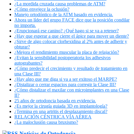
¿La mordida cruzada causa problemas de ATM?
¿Cómo envejece la oclusión?
Manejo ortodóntico de la ATM basado en evidencia.
Ahora un líder del grupo FACE dice que la posición condilar
no importa.
¿Erupcionará ese canino? ¿Qué hago si se va a retener?
¿Hay que esperar a que cierre el ápice para mover un diente?
¿Sirve de algo colocar clorhexidina al 2% antes de adherir y
obturar?
¿Mejora el rendimiento muscular la placa de relajación?
¿Evitan la sensibilidad postoperatoria los adhesivos
autograbantes?
¿Cómo predecir el crecimiento y resultado de tratamiento en
una Clase III?
¿Hay algo que me diga si va a ser exitoso el MARPE?
¿Distalizar o cerrar espacios para corregir la Clase III?
¿Cómo distalizar el maxilar con microimplantes en una Clase
II?
25 años de ortodoncia basada en evidencia.
¿Es mejor la cirugía guiada 3D en implantología?
¿Termina en una artritis el desplazamiento discal?
RELACIÓN CÉNTRICA VÍA AÉREA
¿La maloclusión causa bruxismo?
Noticias de Ortodoncia