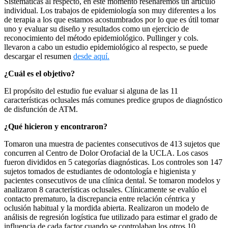
Sistemáticas al respecto, en este momento reseñaremos un artículo
individual. Los trabajos de epidemiología son muy diferentes a los
de terapia a los que estamos acostumbrados por lo que es útil tomar
uno y evaluar su diseño y resultados como un ejercicio de
reconocimiento del método epidemiológico. Pullinger y cols.
llevaron a cabo un estudio epidemiológico al respecto, se puede
descargar el resumen
desde aquí.
¿Cuál es el objetivo?
El propósito del estudio fue evaluar si alguna de las 11
características oclusales más comunes predice grupos de diagnóstico
de disfunción de ATM.
¿Qué hicieron y encontraron?
Tomaron una muestra de pacientes consecutivos de 413 sujetos que
concurren al Centro de Dolor Orofacial de la UCLA. Los casos
fueron divididos en 5 categorías diagnósticas. Los controles son 147
sujetos tomados de estudiantes de odontología e higienista y
pacientes consecutivos de una clínica dental. Se tomaron modelos y
analizaron 8 características oclusales. Clínicamente se evalúo el
contacto prematuro, la discrepancia entre relación céntrica y
oclusión habitual y la mordida abierta. Realizaron un modelo de
análisis de regresión logística fue utilizado para estimar el grado de
influencia de cada factor cuando se controlaban los otros 10