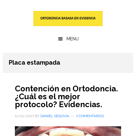
Saltar
Saltar
al
a
contenido
la
principal
barra
lateral
MENU
primaria
Placa estampada
Contención en Ortodoncia.
¿Cuál es el mejor
protocolo? Evidencias.
11/10/2017
BY
DANIEL SEGOVIA
7 COMENTARIOS