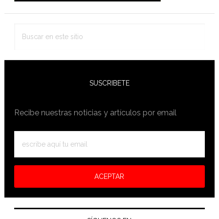
Buscar
en
este
sitio
SUSCRIBETE
Recibe nuestras noticias y artículos por email