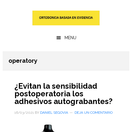
Saltar
Saltar
al
a
contenido
la
principal
barra
lateral
MENU
primaria
operatory
¿Evitan la sensibilidad
postoperatoria los
adhesivos autograbantes?
16/03/2021
BY
DANIEL SEGOVIA
DEJA UN COMENTARIO