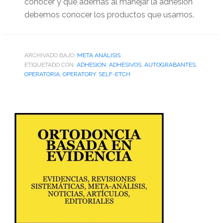
conocer y que además al manejar la adhesión
debemos conocer los productos que usamos.
ARCHIVADO BAJO:
META ANÁLISIS
ETIQUETADO CON:
ADHESION
,
ADHESIVOS
,
AUTOGRABANTES
,
OPERATORIA
,
OPERATORY
,
SELF-ETCH
Barra
lateral
primaria