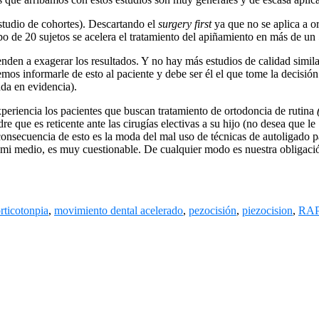
estudio de cohortes). Descartando el
surgery first
ya que no se aplica a o
upo de 20 sujetos se acelera el tratamiento del apiñamiento en más de u
nden a exagerar los resultados. Y no hay más estudios de calidad simila
mos informarle de esto al paciente y debe ser él el que tome la decisión 
ada en evidencia).
eriencia los pacientes que buscan tratamiento de ortodoncia de rutina
 que es reticente ante las cirugías electivas a su hijo (no desea que le
onsecuencia de esto es la moda del mal uso de técnicas de autoligado pas
n mi medio, es muy cuestionable. De cualquier modo es nuestra obligac
rticotonpia
,
movimiento dental acelerado
,
pezocisión
,
piezocision
,
RA