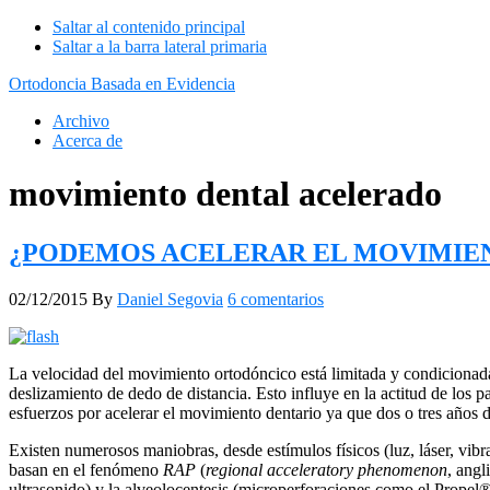
Saltar al contenido principal
Saltar a la barra lateral primaria
Ortodoncia Basada en Evidencia
Archivo
Acerca de
movimiento dental acelerado
¿PODEMOS ACELERAR EL MOVIMIE
02/12/2015
By
Daniel Segovia
6 comentarios
La velocidad del movimiento ortodóncico está limitada y condicionada 
deslizamiento de dedo de distancia. Esto influye en la actitud de los
esfuerzos por acelerar el movimiento dentario ya que dos o tres años de
Existen numerosos maniobras, desde estímulos físicos (luz, láser, vibr
basan en el fenómeno
RAP
(
regional acceleratory phenomenon
, angl
ultrasonido) y la alveolocentesis (microperforaciones como el Propel