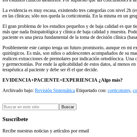
La evidencia es muy escasa, existiendo tres categorías con nivel 2b (
en las clínicas; sólo nos queda la corticotomía. En la misma en un gr
El gran problema de los estudios pequeños y de baja calidad es que tie
más que nada fisiopatológica y clínica de baja calidad y muestra. Pode
paciente es una pieza fundamental de la toma de decisión clínica (bas
Posiblemente este campo tenga un futuro promisorio, aunque en mi exp
quirúrgicos. Es más, son niños o adolescentes acompañados de su madre
realicen extracciones de premolares por indicación ortodóncica. Una c
y germectomías. Por ende la aplicabilidad de estos datos, al menos e
terapéutica al paciente y debe ser él el que decide.
EVIDENCIA+PACIENTE+EXPERIENCIA ¿Algo más?
Archivado bajo:
Revisión Sistemática
Etiquetado con:
corticotomy
,
co
Barra
Buscar
lateral
en
primaria
este
Suscribete
sitio
Recibe nuestras noticias y artículos por email