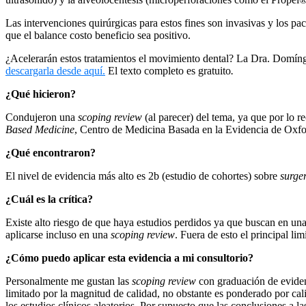
Las intervenciones quirúrgicas para estos fines son invasivas y los pa
que el balance costo beneficio sea positivo.
¿Acelerarán estos tratamientos el movimiento dental? La Dra. Domíng
descargarla desde aquí.
El texto completo es gratuito
.
¿Qué hicieron?
Condujeron una
scoping review
(al parecer) del tema, ya que por lo 
Based Medicine
, Centro de Medicina Basada en la Evidencia de Oxfo
¿Qué encontraron?
El nivel de evidencia más alto es 2b (estudio de cohortes) sobre
surger
¿Cuál es la crítica?
Existe alto riesgo de que haya estudios perdidos ya que buscan en una 
aplicarse incluso en una
scoping review
. Fuera de esto el principal lim
¿Cómo puedo aplicar esta evidencia a mi consultorio?
Personalmente me gustan las
scoping review
con graduación de evidenc
limitado por la magnitud de calidad, no obstante es ponderado por ca
los estudios clínicos aleatorios. Por supuesto que las conclusiones a 