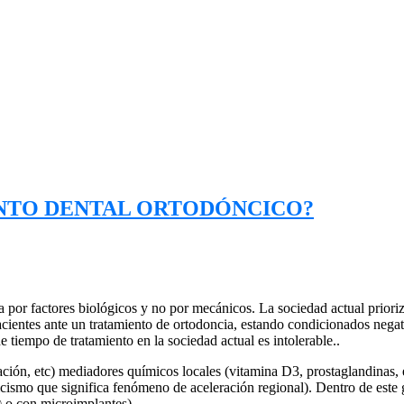
NTO DENTAL ORTODÓNCICO?
por factores biológicos y no por mecánicos. La sociedad actual prioriza 
 pacientes ante un tratamiento de ortodoncia, estando condicionados neg
 tiempo de tratamiento en la sociedad actual es intolerable..
ación, etc) mediadores químicos locales (vitamina D3, prostaglandinas, 
icismo que significa fenómeno de aceleración regional). Dentro de este 
® o con microimplantes).