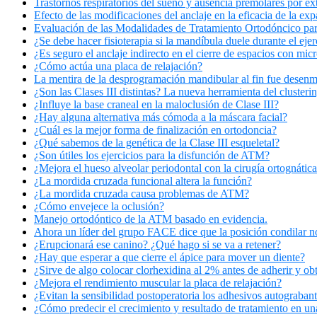
Trastornos respiratorios del sueño y ausencia premolares por ex
Efecto de las modificaciones del anclaje en la eficacia de la exp
Evaluación de las Modalidades de Tratamiento Ortodóncico para
¿Se debe hacer fisioterapia si la mandíbula duele durante el ejer
¿Es seguro el anclaje indirecto en el cierre de espacios con mic
¿Cómo actúa una placa de relajación?
La mentira de la desprogramación mandibular al fin fue desenm
¿Son las Clases III distintas? La nueva herramienta del clusterin
¿Influye la base craneal en la maloclusión de Clase III?
¿Hay alguna alternativa más cómoda a la máscara facial?
¿Cuál es la mejor forma de finalización en ortodoncia?
¿Qué sabemos de la genética de la Clase III esqueletal?
¿Son útiles los ejercicios para la disfunción de ATM?
¿Mejora el hueso alveolar periodontal con la cirugía ortognática
¿La mordida cruzada funcional altera la función?
¿La mordida cruzada causa problemas de ATM?
¿Cómo envejece la oclusión?
Manejo ortodóntico de la ATM basado en evidencia.
Ahora un líder del grupo FACE dice que la posición condilar n
¿Erupcionará ese canino? ¿Qué hago si se va a retener?
¿Hay que esperar a que cierre el ápice para mover un diente?
¿Sirve de algo colocar clorhexidina al 2% antes de adherir y ob
¿Mejora el rendimiento muscular la placa de relajación?
¿Evitan la sensibilidad postoperatoria los adhesivos autograban
¿Cómo predecir el crecimiento y resultado de tratamiento en un