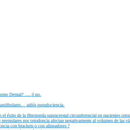
iento Dental? …. ó no.
mandibulares… adiós pseudociencia.
el éxito de la fibrotomía supracrestal circunferencial en pacientes orto
 premolares por ortodoncia afectan negativamente al volumen de las vía
oncia con brackets o con alineadores ?