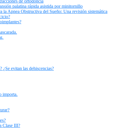
tracciones de ortodoncia
ansión palatina rápida asistida por minitornillo
 la Apnea Obstructiva del Sueño: Una revisión sistemática
cicio?
roimplantes?
ascarada.
g.
? ¿Se evitan las dehiscencias?
o importa.
turar?
tes?
a Clase III?