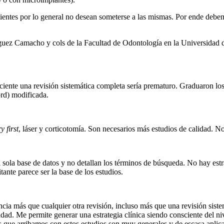
cientes por lo general no desean someterse a las mismas. Por ende debem
uez Camacho y cols de la Facultad de Odontología en la Universidad de
reciente una revisión sistemática completa sería prematuro. Graduaron 
rd) modificada.
y first
, láser y corticotomía. Son necesarios más estudios de calidad. No
sola base de datos y no detallan los términos de búsqueda. No hay estrat
itante parece ser la base de los estudios.
ia más que cualquier otra revisión, incluso más que una revisión sistem
lidad. Me permite generar una estrategia clínica siendo consciente del
las que arribamos con estos estudios son muy generales y de escasa aplica