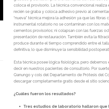
coloca el provisorio. La técnica convencional realiza e
recién se graba y coloca adhesivo previo al cementado
“nueva” técnica mejora la adhesión ya que las fibras 
instrumental rotatorio no se contaminan con los mater
cementos provisorios; ni colapsan con las fuerzas ocl
presentación de restauración. También evita la filtrac
produce durante el tiempo comprendido entre el talla
definitiva, lo que disminuye la sensibilidad postoperat
Esta técnica posee lógica fisiológica, pero debemos ev
decir en nuestros pacientes de consultorio. Por suert
Qanungo y cols del Departamento de Prótesis del Col
descargar completamente gratis desde el sitio scien
¿Cuáles fueron los resultados?
Tres estudios de laboratorio hallaron que 