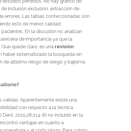
e estudios perdidos. No hay gráfico de
s de inclusión exclusión, extracción de
o de errores. Las tablas confeccionadas son
siendo esto de menor calidad
pacientes. En la discusión no analizan
arecería de importancia ya que la
. Que quede claro, es una
revisión
n haber sistematizado la búsqueda sin
n de altísimo riesgo de sesgo y bajísima
ultorio?
es válidas. Aparentemente existe una
ibilidad con respecto a la técnica
Dent. 2015;28:214-8) no incluido en la
 encontró ventajas en cuanto a
e operatoria y al corto plazo. Para colmo