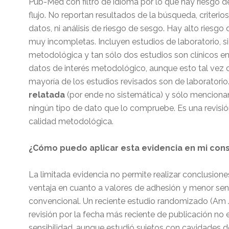
Pub-Med con filtro de idioma por lo que hay riesgo d
flujo. No reportan resultados de la búsqueda, criterio
datos, ni análisis de riesgo de sesgo. Hay alto riesg
muy incompletas. Incluyen estudios de laboratorio, 
metodológica y tan sólo dos estudios son clínicos en 
datos de interés metodológico, aunque esto tal vez c
mayoría de los estudios revisados son de laboratorio
relatada
(por ende no sistemática) y sólo menciona
ningún tipo de dato que lo compruebe. Es una revisió
calidad metodológica.
¿Cómo puedo aplicar esta evidencia en mi cons
La limitada evidencia no permite realizar conclusion
ventaja en cuanto a valores de adhesión y menor sens
convencional. Un reciente estudio randomizado (Am J 
revisión por la fecha más reciente de publicación no
sensibilidad, aunque estudió sujetos con cavidades d