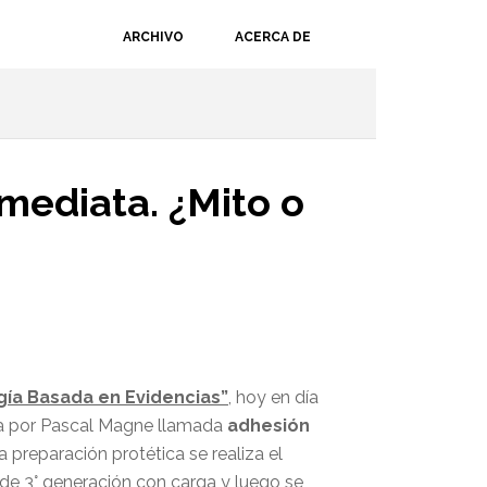
ARCHIVO
ACERCA DE
mediata. ¿Mito o
ía Basada en Evidencias”
, hoy en día
zada por Pascal Magne llamada
adhesión
 preparación protética se realiza el
e 3° generación con carga y luego se