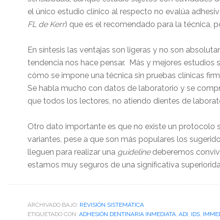
el único estudio clínico al respecto no evalúa adhesi
FL de Kerr
) que es el recomendado para la técnica, 
En síntesis las ventajas son ligeras y no son absolu
tendencia nos hace pensar. Más y mejores estudios 
cómo se impone una técnica sin pruebas clínicas firm
Se habla mucho con datos de laboratorio y se compru
que todos los lectores, no atiendo dientes de laborat
Otro dato importante es que no existe un protocolo su
variantes, pese a que son más populares los sugerid
lleguen para realizar una
guideline
deberemos convivi
estamos muy seguros de una significativa superiorida
ARCHIVADO BAJO:
REVISIÓN SISTEMÁTICA
ETIQUETADO CON:
ADHESIÓN DENTINARIA INMEDIATA
,
ADI
,
IDS
,
IMMED