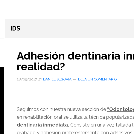
IDS
Adhesión dentinaria in
realidad?
28/09/2017
BY
DANIEL SEGOVIA
DEJA UN COMENTARIO
Seguimos con nuestra nueva sección de
“Odontolog
en rehabilitación oral se utiliza la técnica populari
dentinaria inmediata.
Consiste en una vez tallada la
grabado y adhesión preferentemente con adhesivos d