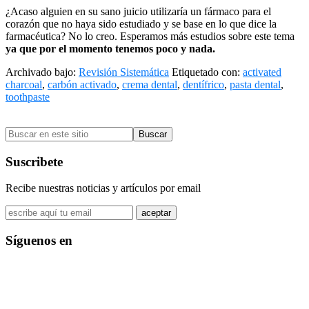
¿Acaso alguien en su sano juicio utilizaría un fármaco para el
corazón que no haya sido estudiado y se base en lo que dice la
farmacéutica? No lo creo. Esperamos más estudios sobre este tema
ya que por el momento tenemos poco y nada.
Archivado bajo:
Revisión Sistemática
Etiquetado con:
activated
charcoal
,
carbón activado
,
crema dental
,
dentífrico
,
pasta dental
,
toothpaste
Barra
Buscar
lateral
en
primaria
este
Suscribete
sitio
Recibe nuestras noticias y artículos por email
Síguenos en