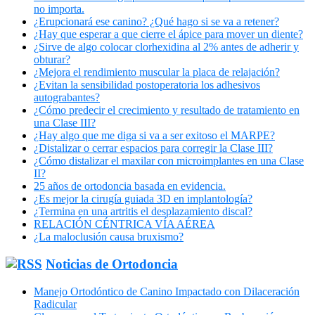
no importa.
¿Erupcionará ese canino? ¿Qué hago si se va a retener?
¿Hay que esperar a que cierre el ápice para mover un diente?
¿Sirve de algo colocar clorhexidina al 2% antes de adherir y
obturar?
¿Mejora el rendimiento muscular la placa de relajación?
¿Evitan la sensibilidad postoperatoria los adhesivos
autograbantes?
¿Cómo predecir el crecimiento y resultado de tratamiento en
una Clase III?
¿Hay algo que me diga si va a ser exitoso el MARPE?
¿Distalizar o cerrar espacios para corregir la Clase III?
¿Cómo distalizar el maxilar con microimplantes en una Clase
II?
25 años de ortodoncia basada en evidencia.
¿Es mejor la cirugía guiada 3D en implantología?
¿Termina en una artritis el desplazamiento discal?
RELACIÓN CÉNTRICA VÍA AÉREA
¿La maloclusión causa bruxismo?
Noticias de Ortodoncia
Manejo Ortodóntico de Canino Impactado con Dilaceración
Radicular