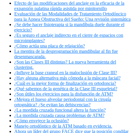
Efecto de las modificaciones del anclaje en la eficacia de la
expansión palatina rápida asistida por minitornillo
Evaluación de las Modalidades de Tratamiento Ortodóncico
para la Apnea Obstructiva del Sueño: Una revisión sistemática
¿Se debe hacer fisioterapia si la mandíbula duele durante el
ejercicio?
¿Es seguro el anclaje indirecto en el cierre de espacios con
microimplantes?
¿Cómo actúa una placa de relajación?
La mentira de la desprogramación mandibular al fin fue
desenmascarada.
¿Son las Clases III distintas? La nueva herramienta del
clustering.
¿Influye la base craneal en la maloclusión de Clase III?
¿Hay alguna alternativa más cómoda a la máscara facial?
¿Cuál es la mejor forma de finalización en ortodoncia?
¿Qué sabemos de la genética de la Clase III esqueletal?
¿Son útiles los ejercicios para la disfunción de ATM?
¿Mejora el hueso alveolar periodontal con la cirugía
ortognática? ¿Se evitan las dehiscencias?
¿La mordida cruzada funcional altera la función?
¿La mordida cruzada causa problemas de ATM?
¿Cómo envejece la oclusión?
Manejo ortodóntico de la ATM basado en evidencia.
Ahora un líder del grupo FACE dice que la posición condilar