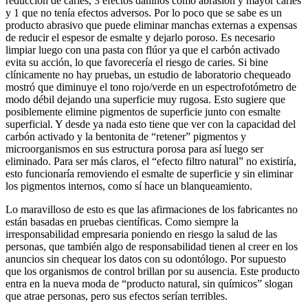
reducción de caries, 3 efectos dañinos como abrasión y mayor caries
y 1 que no tenía efectos adversos. Por lo poco que se sabe es un
producto abrasivo que puede eliminar manchas externas a expensas
de reducir el espesor de esmalte y dejarlo poroso. Es necesario
limpiar luego con una pasta con flúor ya que el carbón activado
evita su acción, lo que favorecería el riesgo de caries. Si bine
clínicamente no hay pruebas, un estudio de laboratorio chequeado
mostró que diminuye el tono rojo/verde en un espectrofotómetro de
modo débil dejando una superficie muy rugosa. Esto sugiere que
posiblemente elimine pigmentos de superficie junto con esmalte
superficial. Y desde ya nada esto tiene que ver con la capacidad del
carbón activado y la bentonita de “retener” pigmentos y
microorganismos en sus estructura porosa para así luego ser
eliminado. Para ser más claros, el “efecto filtro natural” no existiría,
esto funcionaría removiendo el esmalte de superficie y sin eliminar
los pigmentos internos, como sí hace un blanqueamiento.
Lo maravilloso de esto es que las afirmaciones de los fabricantes no
están basadas en pruebas científicas. Como siempre la
irresponsabilidad empresaria poniendo en riesgo la salud de las
personas, que también algo de responsabilidad tienen al creer en los
anuncios sin chequear los datos con su odontólogo. Por supuesto
que los organismos de control brillan por su ausencia. Este producto
entra en la nueva moda de “producto natural, sin químicos” slogan
que atrae personas, pero sus efectos serían terribles.