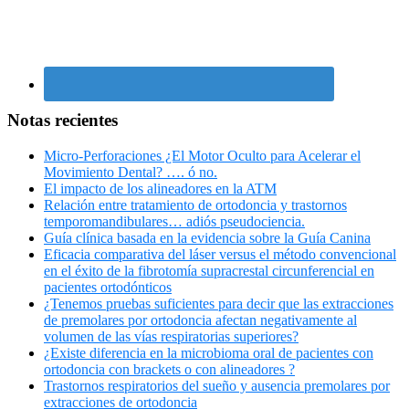
Notas recientes
Micro-Perforaciones ¿El Motor Oculto para Acelerar el
Movimiento Dental? …. ó no.
El impacto de los alineadores en la ATM
Relación entre tratamiento de ortodoncia y trastornos
temporomandibulares… adiós pseudociencia.
Guía clínica basada en la evidencia sobre la Guía Canina
Eficacia comparativa del láser versus el método convencional
en el éxito de la fibrotomía supracrestal circunferencial en
pacientes ortodónticos
¿Tenemos pruebas suficientes para decir que las extracciones
de premolares por ortodoncia afectan negativamente al
volumen de las vías respiratorias superiores?
¿Existe diferencia en la microbioma oral de pacientes con
ortodoncia con brackets o con alineadores ?
Trastornos respiratorios del sueño y ausencia premolares por
extracciones de ortodoncia