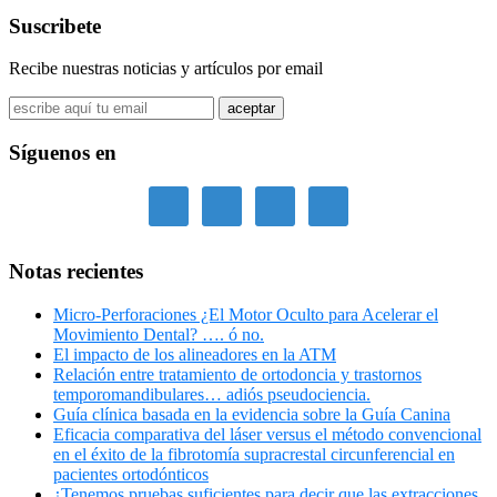
primaria
este
Suscribete
sitio
Recibe nuestras noticias y artículos por email
Síguenos en
Notas recientes
Micro-Perforaciones ¿El Motor Oculto para Acelerar el
Movimiento Dental? …. ó no.
El impacto de los alineadores en la ATM
Relación entre tratamiento de ortodoncia y trastornos
temporomandibulares… adiós pseudociencia.
Guía clínica basada en la evidencia sobre la Guía Canina
Eficacia comparativa del láser versus el método convencional
en el éxito de la fibrotomía supracrestal circunferencial en
pacientes ortodónticos
¿Tenemos pruebas suficientes para decir que las extracciones