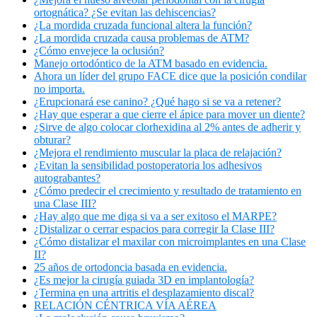
ortognática? ¿Se evitan las dehiscencias?
¿La mordida cruzada funcional altera la función?
¿La mordida cruzada causa problemas de ATM?
¿Cómo envejece la oclusión?
Manejo ortodóntico de la ATM basado en evidencia.
Ahora un líder del grupo FACE dice que la posición condilar
no importa.
¿Erupcionará ese canino? ¿Qué hago si se va a retener?
¿Hay que esperar a que cierre el ápice para mover un diente?
¿Sirve de algo colocar clorhexidina al 2% antes de adherir y
obturar?
¿Mejora el rendimiento muscular la placa de relajación?
¿Evitan la sensibilidad postoperatoria los adhesivos
autograbantes?
¿Cómo predecir el crecimiento y resultado de tratamiento en
una Clase III?
¿Hay algo que me diga si va a ser exitoso el MARPE?
¿Distalizar o cerrar espacios para corregir la Clase III?
¿Cómo distalizar el maxilar con microimplantes en una Clase
II?
25 años de ortodoncia basada en evidencia.
¿Es mejor la cirugía guiada 3D en implantología?
¿Termina en una artritis el desplazamiento discal?
RELACIÓN CÉNTRICA VÍA AÉREA