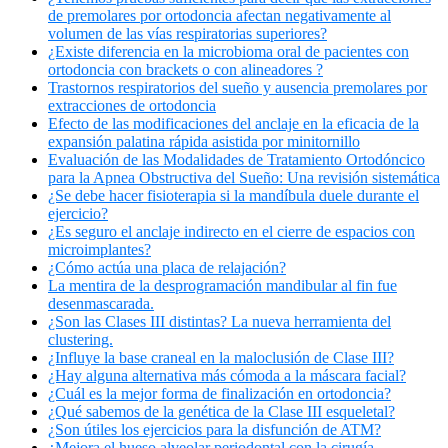
de premolares por ortodoncia afectan negativamente al
volumen de las vías respiratorias superiores?
¿Existe diferencia en la microbioma oral de pacientes con
ortodoncia con brackets o con alineadores ?
Trastornos respiratorios del sueño y ausencia premolares por
extracciones de ortodoncia
Efecto de las modificaciones del anclaje en la eficacia de la
expansión palatina rápida asistida por minitornillo
Evaluación de las Modalidades de Tratamiento Ortodóncico
para la Apnea Obstructiva del Sueño: Una revisión sistemática
¿Se debe hacer fisioterapia si la mandíbula duele durante el
ejercicio?
¿Es seguro el anclaje indirecto en el cierre de espacios con
microimplantes?
¿Cómo actúa una placa de relajación?
La mentira de la desprogramación mandibular al fin fue
desenmascarada.
¿Son las Clases III distintas? La nueva herramienta del
clustering.
¿Influye la base craneal en la maloclusión de Clase III?
¿Hay alguna alternativa más cómoda a la máscara facial?
¿Cuál es la mejor forma de finalización en ortodoncia?
¿Qué sabemos de la genética de la Clase III esqueletal?
¿Son útiles los ejercicios para la disfunción de ATM?
¿Mejora el hueso alveolar periodontal con la cirugía