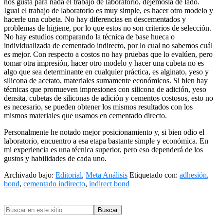
nos gusta para nada el trabajo de laboratorio, dejémosla de lado.
Igual el trabajo de laboratorio es muy simple, es hacer otro modelo y
hacerle una cubeta. No hay diferencias en descementados y
problemas de higiene, por lo que estos no son criterios de selección.
No hay estudios comparando la técnica de base hueca o
individualizada de cementado indirecto, por lo cual no sabemos cuál
es mejor. Con respecto a costos no hay pruebas que lo evalúen, pero
tomar otra impresión, hacer otro modelo y hacer una cubeta no es
algo que sea determinante en cualquier práctica, es alginato, yeso y
silicona de acetato, materiales sumamente económicos. Si bien hay
técnicas que promueven impresiones con silicona de adición, yeso
densita, cubetas de siliconas de adición y cementos costosos, esto no
es necesario, se pueden obtener los mismos resultados con los
mismos materiales que usamos en cementado directo.
Personalmente he notado mejor posicionamiento y, si bien odio el
laboratorio, encuentro a esa etapa bastante simple y económica. En
mi experiencia es una técnica superior, pero eso dependerá de los
gustos y habilidades de cada uno.
Archivado bajo:
Editorial
,
Meta Análisis
Etiquetado con:
adhesión
,
bond
,
cementado indirecto
,
indirect bond
Barra
Buscar
lateral
en