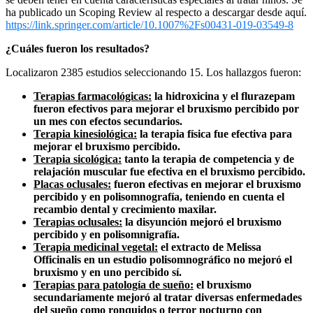
ha publicado un Scoping Review al respecto a descargar desde aquí.
https://link.springer.com/article/10.1007%2Fs00431-019-03549-8
¿Cuáles fueron los resultados?
Localizaron 2385 estudios seleccionando 15. Los hallazgos fueron:
Terapias farmacológicas:
la hidroxicina y el flurazepam
fueron efectivos para mejorar el bruxismo percibido por
un mes con efectos secundarios.
Terapia kinesiológica:
la terapia física fue efectiva para
mejorar el bruxismo percibido.
Terapia sicológica:
tanto la terapia de competencia y de
relajación muscular fue efectiva en el bruxismo percibido.
Placas oclusales:
fueron efectivas en mejorar el bruxismo
percibido y en polisomnografía, teniendo en cuenta el
recambio dental y crecimiento maxilar.
Terapias oclusales:
la disyunción mejoró el bruxismo
percibido y en polisomnigrafía.
Terapia medicinal vegetal:
el extracto de Melissa
Officinalis en un estudio polisomnográfico no mejoró el
bruxismo y en uno percibido sí.
Terapias para patología de sueño:
el bruxismo
secundariamente mejoró al tratar diversas enfermedades
del sueño como ronquidos o terror nocturno con