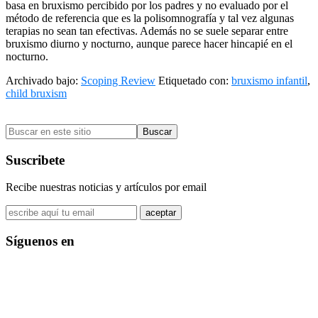
basa en bruxismo percibido por los padres y no evaluado por el
método de referencia que es la polisomnografía y tal vez algunas
terapias no sean tan efectivas. Además no se suele separar entre
bruxismo diurno y nocturno, aunque parece hacer hincapié en el
nocturno.
Archivado bajo:
Scoping Review
Etiquetado con:
bruxismo infantil
,
child bruxism
Barra
Buscar
lateral
en
primaria
este
Suscribete
sitio
Recibe nuestras noticias y artículos por email
Síguenos en