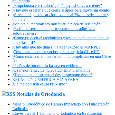
no importa.
¿Erupcionará ese canino? ¿Qué hago si se va a retener?
¿Hay que esperar a que cierre el ápice para mover un diente?
¿Sirve de algo colocar clorhexidina al 2% antes de adherir y
obturar?
¿Mejora el rendimiento muscular la placa de relajación?
¿Evitan la sensibilidad postoperatoria los adhesivos
autograbantes?
¿Cómo predecir el crecimiento y resultado de tratamiento en
una Clase III?
¿Hay algo que me diga si va a ser exitoso el MARPE?
¿Distalizar o cerrar espacios para corregir la Clase III?
¿Cómo distalizar el maxilar con microimplantes en una Clase
II?
25 años de ortodoncia basada en evidencia.
¿Es mejor la cirugía guiada 3D en implantología?
¿Termina en una artritis el desplazamiento discal?
RELACIÓN CÉNTRICA VÍA AÉREA
¿La maloclusión causa bruxismo?
Noticias de Ortodoncia
Manejo Ortodóntico de Canino Impactado con Dilaceración
Radicular
Claves para el Tratamiento Ortodóntico en Reabsorción