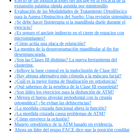
Efecto de las modificaciones del anclaje en la eficacia de la
expansión palatina rápida asistida por minitornillo
Evaluación de las Modalidades de Tratamiento Ortodóncico
para la Apnea Obstructiva del Sueño: Una revisión sistemática
¿Se debe hacer fisioterapia si la mandíbula duele durante el
ejercicio?
¿Es seguro el anclaje indirecto en el cierre de espacios con
microimplantes?
¿Cómo actúa una placa de relajación?
La mentira de la desprogramación mandibular al fin fue
desenmascarada.
¿Son las Clases III distintas? La nueva herramienta del
clustering.
¿Influye la base craneal en la maloclusión de Clase III?
¿Hay alguna alternativa más cómoda a la máscara facial?
¿Cuál es la mejor forma de finalización en ortodoncia?
¿Qué sabemos de la genética de la Clase III esqueletal?
¿Son útiles los ejercicios para la disfunción de ATM?
¿Mejora el hueso alveolar periodontal con la cirugía
ortognática? ¿Se evitan las dehiscencias?
¿La mordida cruzada funcional altera la función?
¿La mordida cruzada causa problemas de ATM?
¿Cómo envejece la oclusión?
Manejo ortodóntico de la ATM basado en evidencia.
Ahora un líder del grupo FACE dice que la posición condilar