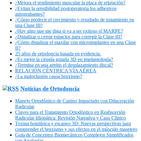
¿Mejora el rendimiento muscular la placa de relajación?
¿Evitan la sensibilidad postoperatoria los adhesivos
autograbantes?
¿Cómo predecir el crecimiento y resultado de tratamiento en
una Clase III?
¿Hay algo que me diga si va a ser exitoso el MARPE?
¿Distalizar o cerrar espacios para corregir la Clase III?
¿Cómo distalizar el maxilar con microimplantes en una Clase
II?
25 años de ortodoncia basada en evidencia.
¿Es mejor la cirugía guiada 3D en implantología?
¿Termina en una artritis el desplazamiento discal?
RELACIÓN CÉNTRICA VÍA AÉREA
¿La maloclusión causa bruxismo?
Noticias de Ortodoncia
Manejo Ortodóntico de Canino Impactado con Dilaceración
Radicular
Claves para el Tratamiento Ortodóntico en Reabsorción
Radicular Idiopática: Revisión Narrativa y Caso Clínico
Toxina botulínica y escaneo 3D: Nuevas perspectivas para
comprender el bruxismo y sus efectos en el músculo masetero
Guía de Conceptos Biomecánicos Complejos Simplificados
con Analogías