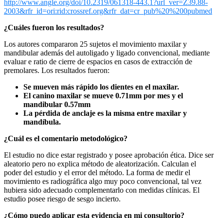
http://www.angle.org/doi/10.2319/061318-443.1?url_ver=Z39.88-
2003&rfr_id=ori:rid:crossref.org&rfr_dat=cr_pub%20%200pubmed
¿Cuáles fueron los resultados?
Los autores compararon 25 sujetos el movimiento maxilar y
mandibular además del autoligado y ligado convencional, mediante
evaluar e ratio de cierre de espacios en casos de extracción de
premolares. Los resultados fueron:
Se mueven más rápido los dientes en el maxilar.
El canino maxilar se mueve 0.71mm por mes y el
mandibular 0.57mm
La pérdida de anclaje es la misma
entre maxilar y
mandíbula.
¿Cuál es el comentario metodológico?
El estudio no dice estar registrado y posee aprobación ética. Dice ser
aleatorio pero no explica método de aleatorización. Calculan el
poder del estudio y el error del método. La forma de medir el
movimiento es radiográfica algo muy poco convencional, tal vez
hubiera sido adecuado complementarlo con medidas clínicas. El
estudio posee riesgo de sesgo incierto.
¿Cómo puedo aplicar esta evidencia en mi consultorio?