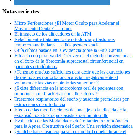
Notas recientes
Micro-Perforaciones ¿El Motor Oculto para Acelerar el
Movimiento Dental? …. ó no.
El impacto de los alineadores en la ATM
Relación entre tratamiento de ortodoncia y trastornos
temporomandibulares… adiós pseudociencia.
Guía clínica basada en la evidencia sobre la Guía Canina
Eficacia comparativa del láser versus el método convencional
en el éxito de la fibrotomía supracrestal circunferencial en
pacientes ortodónticos
¿Tenemos pruebas suficientes para decir que las extracciones
de premolares por ortodoncia afectan negativamente al
volumen de las vías respiratorias superiores?
¿Existe diferencia en la microbioma oral de pacientes con
ortodoncia con brackets o con alineadores ?
Trastornos respiratorios del sueño y ausencia premolares por
extracciones de ortodoncia
Efecto de las modificaciones del anclaje en la eficacia de la
expansión palatina rápida asistida por minitornillo
Evaluación de las Modalidades de Tratamiento Ortodóncico
para la Apnea Obstructiva del Sueño: Una revisión sistemática
¿Se debe hacer fisioterapia si la mandíbula duele durante el