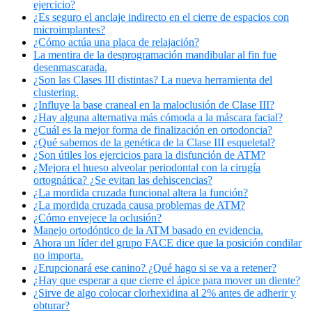
ejercicio?
¿Es seguro el anclaje indirecto en el cierre de espacios con
microimplantes?
¿Cómo actúa una placa de relajación?
La mentira de la desprogramación mandibular al fin fue
desenmascarada.
¿Son las Clases III distintas? La nueva herramienta del
clustering.
¿Influye la base craneal en la maloclusión de Clase III?
¿Hay alguna alternativa más cómoda a la máscara facial?
¿Cuál es la mejor forma de finalización en ortodoncia?
¿Qué sabemos de la genética de la Clase III esqueletal?
¿Son útiles los ejercicios para la disfunción de ATM?
¿Mejora el hueso alveolar periodontal con la cirugía
ortognática? ¿Se evitan las dehiscencias?
¿La mordida cruzada funcional altera la función?
¿La mordida cruzada causa problemas de ATM?
¿Cómo envejece la oclusión?
Manejo ortodóntico de la ATM basado en evidencia.
Ahora un líder del grupo FACE dice que la posición condilar
no importa.
¿Erupcionará ese canino? ¿Qué hago si se va a retener?
¿Hay que esperar a que cierre el ápice para mover un diente?
¿Sirve de algo colocar clorhexidina al 2% antes de adherir y
obturar?