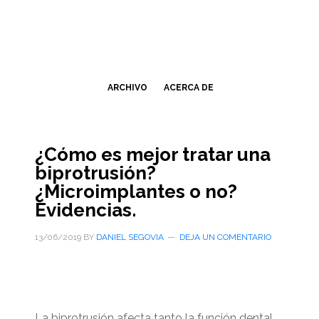
Saltar
Saltar
al
a
contenido
la
principal
barra
lateral
ARCHIVO
ACERCA DE
primaria
¿Cómo es mejor tratar una
biprotrusión?
¿Microimplantes o no?
Evidencias.
13/06/2019
BY
DANIEL SEGOVIA
DEJA UN COMENTARIO
La biprotrusión afecta tanto la función dental