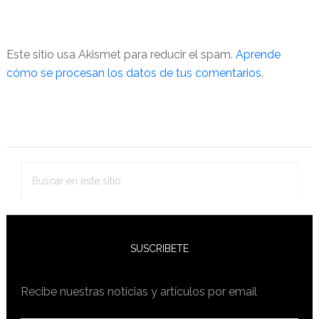
Este sitio usa Akismet para reducir el spam.
Aprende
cómo se procesan los datos de tus comentarios
.
Barra
lateral
primaria
Buscar
en
este
sitio
SUSCRIBETE
Recibe nuestras noticias y artículos por email