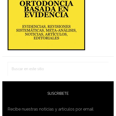
lateral
primaria
Buscar
en
este
sitio
SUSCRIBETE
Recibe nuestras noticias y artículos por email