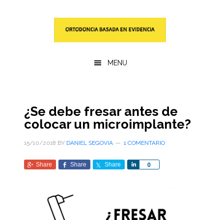
Saltar
Saltar
al
a
contenido
la
principal
barra
lateral
MENU
primaria
¿Se debe fresar antes de
colocar un microimplante?
15/10/2018
BY
DANIEL SEGOVIA
1 COMENTARIO
Share
Share
Share
Share
0