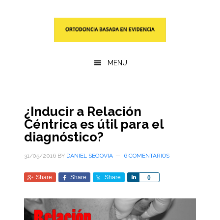
Saltar
Saltar
al
a
contenido
la
principal
barra
lateral
MENU
primaria
¿Inducir a Relación
Céntrica es útil para el
diagnóstico?
31/05/2016
BY
DANIEL SEGOVIA
6 COMENTARIOS
Share
Share
Share
Share
0