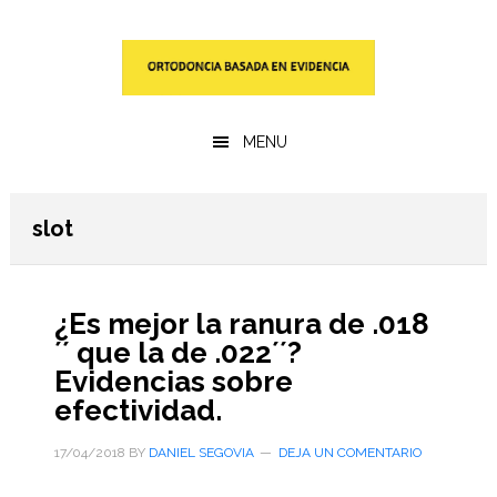
Saltar
Saltar
al
a
contenido
la
principal
barra
lateral
MENU
primaria
slot
¿Es mejor la ranura de .018
´´ que la de .022´´?
Evidencias sobre
efectividad.
17/04/2018
BY
DANIEL SEGOVIA
DEJA UN COMENTARIO