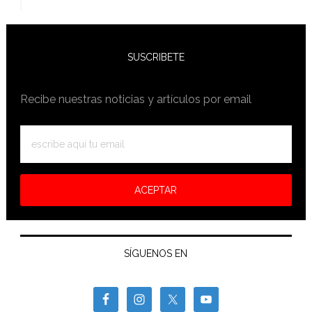
este
sitio
SUSCRIBETE
Recibe nuestras noticias y artículos por email
SÍGUENOS EN