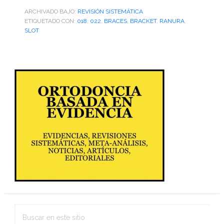
ARCHIVADO BAJO:
REVISIÓN SISTEMÁTICA
ETIQUETADO CON:
018
,
022
,
BRACES
,
BRACKET
,
RANURA
,
SLOT
Barra
lateral
primaria
Buscar
en