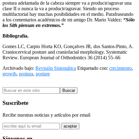
postura adelantada de la cabeza siempre va a producir/agravar una
clase II o nunca la va a producir/agravar. Siendo un proceso
multifactorial hay muchas posibilidades en el medio. Parafraseando
a los comentarios académicos de mi amigo Dr. Mario Valdez:
“Sólo
los Sith piensan en extremos.”
Bibliografía.
Gomes LC, Carpio Horta KO, Gonçalves JR, dos Santos-Pinto, A.
Craniocervical posture and craniofacial morphology. Systematic
Review. European Journal of Orthodontics 36 (2014) 55–66
Archivado bajo:
Revisión Sistemática
Etiquetado con:
crecimiento
,
growth
,
postura
,
posture
Barra
Buscar
lateral
en
primaria
este
Suscribete
sitio
Recibe nuestras noticias y artículos por email
Síguenos en