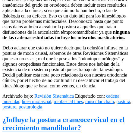
anatómicas del grado en ortodoncia deben incluir estos resultados
aplicados a la clínica, si es que aún no lo han hecho, o las de
fisiología en su defecto. Esto es un dato útil para los kinesiólogos
que tratan problemas miofasciales. Desconozco hasta que punto
estos datos animen a evaluar la postura a aquellos que tratan
disfunciones de la articulación témporomandibular ya que
ninguna
de las cadenas estudiadas incluye los músculos masticatorios.
Debo aclarar que esto no quiere decir que la oclusión influya en la
postura de modo causal, sabemos de otras Revisiones Sistemáticas
que esto no es así; mal que le pese a los “odontoposturólogos” y
algunos ortopedistas funcionales. Estos datos nos hablan de la
existencia de un sistema postural que es trabajo del kinesiólogo.
Decidí publicar esta nota poco relacionada con nuestra ortodoncia
clínica, por el hecho de no confundir ni descalificar el trabajo del
kinesiólogo que se basa, como vemos, en ciencia.
Archivado bajo:
Revisión Sistemática
Etiquetado con:
cadena
muscular
,
línea miofascial
,
miofascial lines
,
muscular chain
,
postura
,
posture
,
posturología
¿Influye la postura craneocervical en el
crecimiento mandibular?