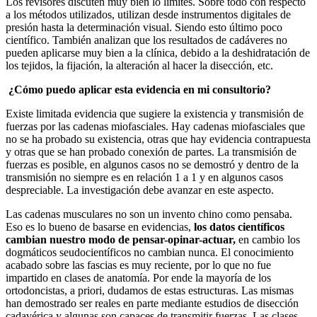
Los revisores discuten muy bien lo límites. Sobre todo con respecto
a los métodos utilizados, utilizan desde instrumentos digitales de
presión hasta la determinación visual. Siendo esto último poco
científico. También analizan que los resultados de cadáveres no
pueden aplicarse muy bien a la clínica, debido a la deshidratación de
los tejidos, la fijación, la alteración al hacer la disección, etc.
¿Cómo puedo aplicar esta evidencia en mi consultorio?
Existe limitada evidencia que sugiere la existencia y transmisión de
fuerzas por las cadenas miofasciales. Hay cadenas miofasciales que
no se ha probado su existencia, otras que hay evidencia contrapuesta
y otras que se han probado conexión de partes. La transmisión de
fuerzas es posible, en algunos casos no se demostró y dentro de la
transmisión no siempre es en relación 1 a 1 y en algunos casos
despreciable. La investigación debe avanzar en este aspecto.
Las cadenas musculares no son un invento chino como pensaba.
Eso es lo bueno de basarse en evidencias,
los datos científicos
cambian nuestro modo de pensar-opinar-actuar,
en cambio los
dogmáticos seudocientíficos no cambian nunca. El conocimiento
acabado sobre las fascias es muy reciente, por lo que no fue
impartido en clases de anatomía. Por ende la mayoría de los
ortodoncistas, a priori, dudamos de estas estructuras. Las mismas
han demostrado ser reales en parte mediante estudios de disección
cadavérica y algunas son capaces de transmitir fuerzas. Las clases