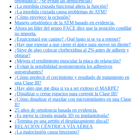
ortognática? ¿Se evitan las dehiscencias?
¿La mordida cruzada funcional altera la función?
¿La mordida cruzada causa problemas de ATM?
¿Cómo envejece la oclusión?
Manejo ortodóntico de la ATM basado en evidencia.
Ahora un líder del grupo FACE dice que la posición condilar
no importa.
¿Erupcionará ese canino? ¿Qué hago si se va a retener?
¿Hay que esperar a que cierre el ápice para mover un diente?
¿Sirve de algo colocar clorhexidina al 2% antes de adherir y
obturar?
¿Mejora el rendimiento muscular la placa de relajación?
¿Evitan la sensibilidad postoperatoria los adhesivos
autograbantes?
¿Cómo predecir el crecimiento y resultado de tratamiento en
una Clase III?
¿Hay algo que me diga si va a ser exitoso el MARPE?
¿Distalizar o cerrar espacios para corregir la Clase III?
¿Cómo distalizar el maxilar con microimplantes en una Clase
II?
25 años de ortodoncia basada en evidencia.
¿Es mejor la cirugía guiada 3D en implantología?
¿Termina en una artritis el desplazamiento discal?
RELACIÓN CÉNTRICA VÍA AÉREA
¿La maloclusión causa bruxismo?