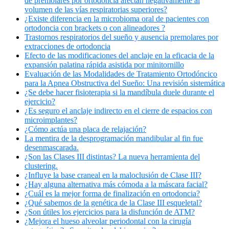
de premolares por ortodoncia afectan negativamente al
volumen de las vías respiratorias superiores?
¿Existe diferencia en la microbioma oral de pacientes con
ortodoncia con brackets o con alineadores ?
Trastornos respiratorios del sueño y ausencia premolares por
extracciones de ortodoncia
Efecto de las modificaciones del anclaje en la eficacia de la
expansión palatina rápida asistida por minitornillo
Evaluación de las Modalidades de Tratamiento Ortodóncico
para la Apnea Obstructiva del Sueño: Una revisión sistemática
¿Se debe hacer fisioterapia si la mandíbula duele durante el
ejercicio?
¿Es seguro el anclaje indirecto en el cierre de espacios con
microimplantes?
¿Cómo actúa una placa de relajación?
La mentira de la desprogramación mandibular al fin fue
desenmascarada.
¿Son las Clases III distintas? La nueva herramienta del
clustering.
¿Influye la base craneal en la maloclusión de Clase III?
¿Hay alguna alternativa más cómoda a la máscara facial?
¿Cuál es la mejor forma de finalización en ortodoncia?
¿Qué sabemos de la genética de la Clase III esqueletal?
¿Son útiles los ejercicios para la disfunción de ATM?
¿Mejora el hueso alveolar periodontal con la cirugía