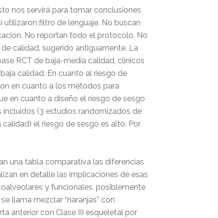
sto nos servirá para tomar conclusiones
i utilizaron filtro de lenguaje. No buscan
icación. No reportan todo el protocolo. No
no de calidad, sugerido antiguamente. La
base RCT de baja-media calidad, clínicos
aja calidad. En cuanto al riesgo de
 son en cuanto a los métodos para
 que en cuanto a diseño el riesgo de sesgo
s incluidos (3 estudios randomizados de
calidad) el riesgo de sesgo es alto. Por
nan una tabla comparativa las diferencias
lizan en detalle las implicaciones de esas
toalveolares y funcionales, posiblemente
 se llama mezclar “naranjas” con
a anterior con Clase III esqueletal por