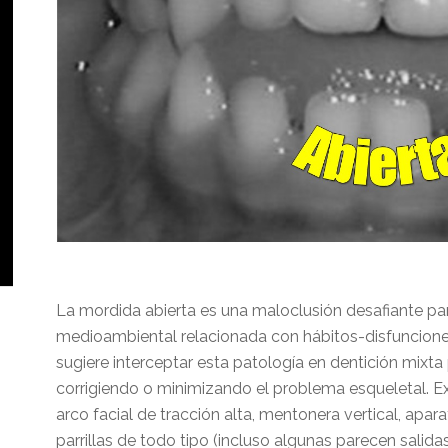
La mordida abierta es una maloclusión desafiante para
medioambiental relacionada con hábitos-disfunciones
sugiere interceptar esta patología en dentición mixt
corrigiendo o minimizando el problema esqueletal. Ex
arco facial de tracción alta, mentonera vertical, apar
parrillas de todo tipo (incluso algunas parecen salid